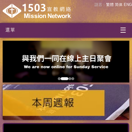
語言：
繁體
简体
ENG
☰
選單