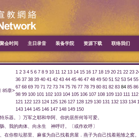
聚会时间
主日录音
装备学院
资源下载
联络我们
1
2
3
4
5
6
7
8
9
10
11
12
13
14
15
16
17
18
19
20
21
22
23
2
36
37
38
39
40
41
42
43
44
45
46
47
48
49
50
51
52
53
54
55
67
68
69
70
71
72
73
74
75
76
77
78
79
80
81
82
83
84
85
86
章
85章>
98
99
100
101
102
103
104
105
106
107
108
109
110
111
112
121
122
123
124
125
126
127
128
129
130
131
132
133
134
143
144
145
146
147
148
149
150
特
乐器
。
〕
万军
之
耶和华
阿
、
你
的
居所
何等
可爱
。
肠
、
我
的
肉体
、
向
永生
神
呼吁
。
〔
或作
欢呼
〕
、
在
你
祭坛
那里
、
麻雀
为
自己
找
着
房屋
．
燕子
为
自己
找
着
菢
雏
之
窝