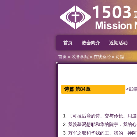
首页
教会简介
近期活动
首页
»
装备学院
»
在线圣经
»
诗篇
诗篇 第84章
<83
1.
〔
可拉
后裔
的
诗
、
交
与
伶长
、
用
迦
2.
我
羡慕
渴
想
耶和华
的
院
宇
．
我
的
心
3.
万军
之
耶和华
我
的
王
、
我
的
神
阿