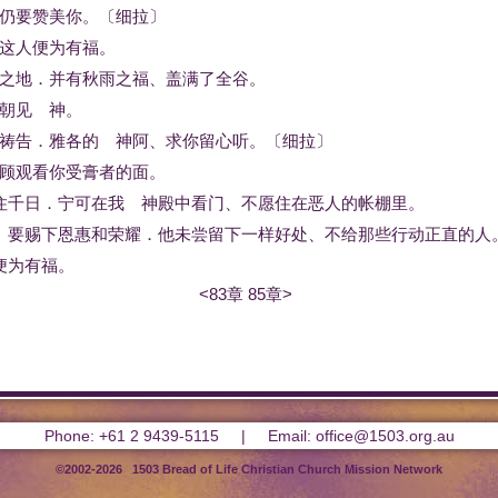
仍
要
赞美
你
。
〔
细拉
〕
这
人
便
为
有福
。
之
地
．
并
有
秋雨
之
福
、
盖
满
了
全
谷
。
朝见
神
。
祷告
．
雅各
的
神
阿
、
求
你
留心
听
。
〔
细拉
〕
顾
观看
你
受膏者
的
面
。
住
千
日
．
宁可
在
我
神
殿
中
看门
、
不
愿
住
在
恶人
的
帐棚
里
。
、
要
赐
下
恩惠
和
荣耀
．
他
未尝
留下
一样
好处
、
不
给
那些
行动
正直
的
人
便
为
有福
。
<83章
85章>
Phone: +61 2 9439-5115 | Email: office@1503.org.au
©2002-2026 1503 Bread of Life Christian Church Mission Network