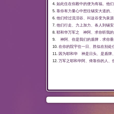
4.
如此
住
在
你
殿
中
的
便
为
有福
。
他们
5.
靠
你
有
力量
心中
想
往
锡安
大道
的
、
6.
他们
经过
流泪
谷
、
叫
这
谷
变为
泉源
7.
他们
行走
、
力
上
加力
、
各人
到
锡安
8.
耶和华
万军
之
神
阿
、
求
你
听
我
的
9.
神
阿
、
你
是
我们
的
盾牌
．
求
你
垂
10.
在
你
的
院
宇
住
一
日
、
胜似
在
别处
11.
因为
耶和华
神
是
日头
、
是
盾牌
12.
万军
之
耶和华
阿
、
倚靠
你
的
人
、