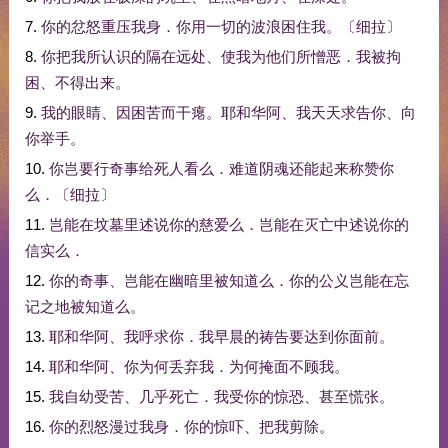
7.
你
的
忿怒
重压
我
身
．
你
用
一切
的
波浪
困
住
我
。
〔
细拉
〕
8.
你
把
我
所
认识
的
隔
在
远处
、
使
我
为
他们
所
憎恶
．
我
被
拘
困
、
不得
出来
。
9.
我
的
眼睛
、
因
困苦
而
干瘪
。
耶和华
阿
、
我
天天
求告
你
、
向
你
举手
。
10.
你
岂
要
行
奇事
给
死人
看
么
．
难道
阴魂
还
能
起来
称赞
你
么
．
〔
细拉
〕
11.
岂能
在
坟墓
里
述说
你
的
慈爱
么
．
岂能
在
灭亡
中
述说
你
的
信实
么
．
12.
你
的
奇事
、
岂能
在
幽暗
里
被
知道
么
．
你
的
公义
岂能
在
忘
记
之
地
被
知道
么
。
13.
耶和华
阿
、
我
呼求
你
．
我
早晨
的
祷告
要
达到
你
面前
。
14.
耶和华
阿
、
你
为何
丢弃
我
．
为何
掩面
不顾
我
。
15.
我
自幼
受苦
、
几乎
死亡
．
我
受
你
的
惊恐
、
甚至
慌张
。
16.
你
的
烈怒
漫
过
我
身
．
你
的
惊吓
、
把
我
剪除
。