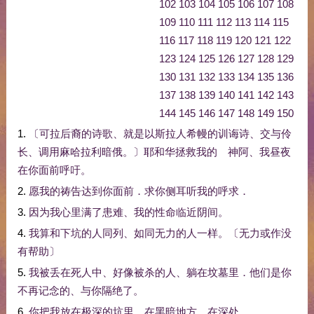
102
103
104
105
106
107
108
109
110
111
112
113
114
115
116
117
118
119
120
121
122
123
124
125
126
127
128
129
130
131
132
133
134
135
136
137
138
139
140
141
142
143
144
145
146
147
148
149
150
1.
〔
可拉
后裔
的
诗歌
、
就是
以斯拉
人
希幔
的
训诲
诗
、
交
与
伶
长
、
调用
麻哈拉
利暗俄
。
〕
耶和华
拯救
我
的
神
阿
、
我
昼夜
在
你
面前
呼吁
。
2.
愿
我
的
祷告
达到
你
面前
．
求
你
侧耳
听
我
的
呼求
．
3.
因为
我
心里
满
了
患难
、
我
的
性命
临近
阴间
。
4.
我
算
和
下
坑
的
人
同
列
、
如同
无力
的
人
一样
。
〔
无力
或作
没
有
帮助
〕
5.
我
被
丢
在
死人
中
、
好像
被
杀
的
人
、
躺
在
坟墓
里
．
他们
是
你
不再
记念
的
、
与
你
隔绝
了
。
6.
你
把
我
放在
极
深
的
坑
里
、
在
黑暗
地方
、
在
深处
。