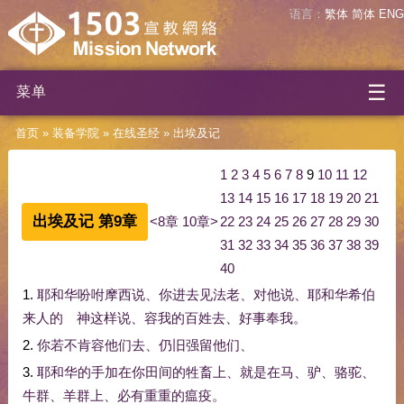
语言：
繁体
简体
ENG
☰
菜单
首页
»
装备学院
»
在线圣经
»
出埃及记
1
2
3
4
5
6
7
8
9
10
11
12
13
14
15
16
17
18
19
20
21
出埃及记 第9章
<8章
10章>
22
23
24
25
26
27
28
29
30
31
32
33
34
35
36
37
38
39
40
1.
耶和华
吩咐
摩西
说
、
你
进去
见
法老
、
对
他
说
、
耶和华
希伯
来
人
的
神
这样
说
、
容
我
的
百姓
去
、
好
事奉
我
。
2.
你
若
不肯
容
他们
去
、
仍旧
强
留
他们
、
3.
耶和华
的
手
加
在
你
田间
的
牲畜
上
、
就是
在
马
、
驴
、
骆驼
、
牛群
、
羊群
上
、
必
有
重重的
瘟疫
。