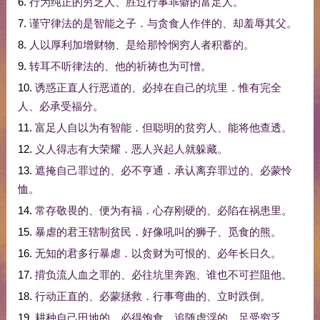
6.
行为
纯正
的
穷乏
人
、
胜过
行事
乖僻
的
富足
人
。
7.
谨守
律法
的
是
智能
之
子
．
与
贪
食
人
作伴
的
、
却
羞辱
其父
。
8.
人
以
厚
利
加增
财物
、
是
给
那
怜悯
穷人
者
积蓄
的
。
9.
转
耳
不
听
律法
的
、
他
的
祈祷
也
为
可憎
。
10.
诱惑
正直
人
行恶
道
的
、
必
掉
在
自己
的
坑
里
．
惟有
完全
人
、
必
承受
福分
。
11.
富足
人
自
以为
有
智能
．
但
聪明
的
贫穷
人
、
能
将
他
查
透
。
12.
义人
得志
有
大
荣耀
．
恶人
兴起
人
就
躲藏
。
13.
遮掩
自己
罪过
的
、
必
不
亨通
．
承认
离弃
罪过
的
、
必
蒙
怜
恤
。
14.
常存
敬畏
的
、
便
为
有福
．
心
存
刚硬
的
、
必
陷
在
祸患
里
。
15.
暴虐
的
君王
辖制
贫民
．
好像
吼叫
的
狮子
、
觅食
的
熊
。
16.
无知
的
君
多
行
暴虐
．
以
贪财
为
可恨
的
、
必
年长
日
久
。
17.
揹负
流人血
之
罪
的
、
必
往
坑
里
奔跑
、
谁
也
不可
拦阻
他
。
18.
行动
正直
的
、
必
蒙
拯救
．
行事
弯曲
的
、
立时
跌倒
。
19.
耕种
自己
田地
的
、
必得
饱
食
．
追随
虚浮
的
、
足
受
穷乏
。