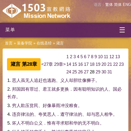
语言：
繁体
简体
ENG
☰
菜单
首页
»
装备学院
»
在线圣经
»
箴言
1
2
3
4
5
6
7
8
9
10
11
12
13
箴言 第28章
<27章
29章>
14
15
16
17
18
19
20
21
22
23
24
25
26
27
28
29
30
31
1.
恶人
虽
无人
追赶
也
逃跑
、
义人
却
胆
壮
像
狮子
。
2.
邦国
因
有
罪过
、
君王
就
多
更换
．
因
有
聪明
知识
的
人
、
国
必
长存
。
3.
穷人
欺压
贫民
、
好像
暴雨
冲
没
粮食
。
4.
违
弃
律法
的
、
夸奖
恶人
．
遵守
律法
的
、
却
与
恶人
相争
。
5.
坏人
不
明白
公义
．
惟有
寻求
耶和华
的
无不
明白
。