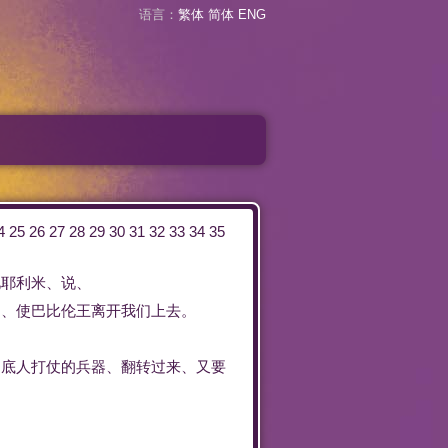
语言：
繁体
简体
ENG
4
25
26
27
28
29
30
31
32
33
34
35
见
耶利米
、
说
、
们
、
使
巴比伦
王
离开
我们
上去
。
勒底
人
打仗
的
兵器
、
翻转
过来
、
又
要