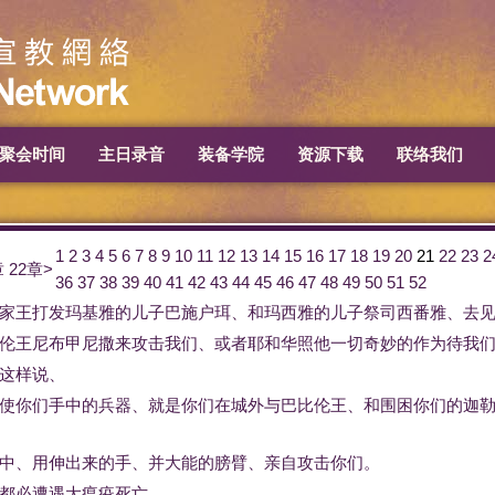
聚会时间
主日录音
装备学院
资源下载
联络我们
1
2
3
4
5
6
7
8
9
10
11
12
13
14
15
16
17
18
19
20
21
22
23
2
章
22章>
36
37
38
39
40
41
42
43
44
45
46
47
48
49
50
51
52
家
王
打发
玛基雅
的
儿子
巴施户珥
、
和
玛西雅
的
儿子
祭司
西番雅
、
去
伦
王
尼布甲尼撒
来
攻击
我们
、
或者
耶和华
照
他
一切
奇妙
的
作为
待
我
这样
说
、
使
你们
手中
的
兵器
、
就是
你们
在
城外
与
巴比伦
王
、
和
围困
你们
的
迦
中
、
用
伸
出来
的
手
、
并
大能
的
膀臂
、
亲自
攻击
你们
。
都
必
遭遇
大
瘟疫
死亡
。