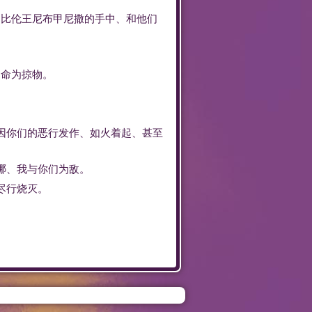
巴比伦
王
尼布甲尼撒
的
手中
、
和
他们
的
命
为
掠物
。
因
你们
的
恶行
发作
、
如
火
着
起
、
甚至
哪
、
我
与
你们
为
敌
。
尽
行
烧
灭
。