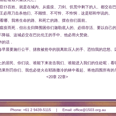
臣仆
百姓
、
就是
在
城内
、
从
瘟疫
、
刀剑
、
饥荒
中
剩下
的
人
、
都
交
在
王
必
用
刀
击杀
他们
、
不
顾惜
、
不
可怜
、
不
怜悯
．
这
是
耶和华
说
的
。
看
哪
、
我
将
生命
的
路
、
和
死亡
的
路
、
摆
在
你们
面前
。
瘟疫
而
死
．
但
出去
归降
围困
你们
迦勒底
人
的
、
必得
存活
、
要
以
自己
不
降福
、
这
城
必
交
在
巴比伦
王
的
手中
、
他
必
用
火
焚烧
。
华
的话
．
每
早晨
要
施行
公平
、
拯救
被
抢夺
的
脱离
欺压
人
的
手
、
恐怕
我
的
忿怒
、
上
的
居民
、
你们
说
、
谁
能
下来
攻击
我们
、
谁
能
进入
我们
的
住处
呢
．
看
结果
刑罚
你们
、
我
也
必
使
火
在
耶路撒冷
的
林中
着
起
、
将
他
四围
所有
的
<20章
22章>
Phone: +61 2 9439-5115 | Email: office@1503.org.au