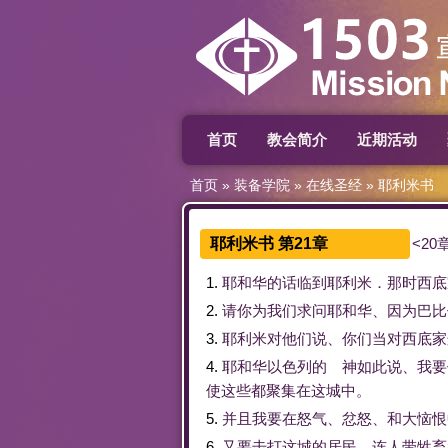
首页
教会简介
近期活动
首页
»
装备学院
»
在线圣经
»
耶利米书
耶利米书 第21章
<20
1.
耶和华
的话
临到
耶利米
．
那时
西底
2.
请
你
为
我们
求问
耶和华
、
因为
巴比
3.
耶利米
对
他们
说
、
你们
当
对
西底家
4.
耶和华
以色列
的
神
如此
说
、
我
要
使
这些
都
聚集
在
这
城中
。
5.
并且
我
要
在
怒气
、
忿怒
、
和
大
恼恨
6.
又
要
击打
这
城
的
居民
、
连
人
带
牲畜