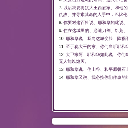
7.
以后
我
要
将
犹大
王
西底家
、
和
他
的
仇敌
、
并
寻索
其
命
的
人
手中
．
巴比伦
8.
你
要
对
这
百姓
说
、
耶和华
如此
说
、
9.
住
在
这
城里
的
、
必
遭
刀剑
、
饥荒
、
10.
耶和华
说
、
我
向
这
城
变脸
、
降
祸
11.
至于
犹大
王
的
家
、
你们
当
听
耶和
12.
大卫
家
阿
、
耶和华
如此
说
、
你们
无人
能
以
熄灭
。
13.
耶和华
说
、
住
山谷
、
和
平原
磐石
14.
耶和华
又
说
、
我
必
按
你们
作
事
的