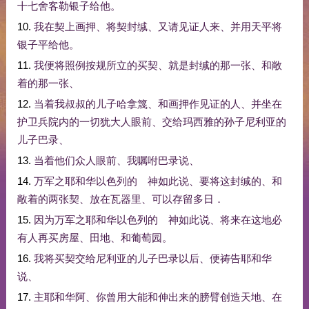
十七
舍客勒
银子
给
他
。
10.
我
在
契
上
画押
、
将
契
封
缄
、
又
请
见证人
来
、
并用
天平
将
银子
平
给
他
。
11.
我
便
将
照例
按
规
所
立
的
买
契
、
就是
封
缄
的
那
一
张
、
和
敞
着
的
那
一
张
、
12.
当着
我
叔叔
的
儿子
哈拿篾
、
和
画押
作
见证
的
人
、
并
坐
在
护卫
兵
院内
的
一切
犹大
人
眼前
、
交给
玛西雅
的
孙子
尼利亚
的
儿子
巴录
、
13.
当着
他们
众人
眼前
、
我
嘱咐
巴录
说
、
14.
万军
之
耶和华
以色列
的
神
如此
说
、
要
将
这
封
缄
的
、
和
敞
着
的
两
张
契
、
放在
瓦器
里
、
可以
存留
多日
．
15.
因为
万军
之
耶和华
以色列
的
神
如此
说
、
将来
在
这
地
必
有人
再
买
房屋
、
田地
、
和
葡萄园
。
16.
我
将
买
契
交给
尼利亚
的
儿子
巴录
以后
、
便
祷告
耶和华
说
、
17.
主
耶和华
阿
、
你
曾
用
大能
和
伸
出来
的
膀臂
创造
天地
、
在