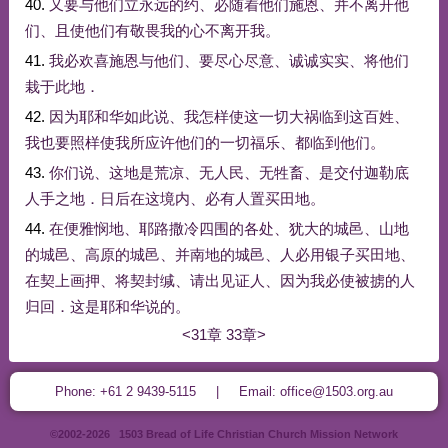
40.
又
要
与
他们
立
永远
的
约
、
必
随着
他们
施恩
、
并不
离开
他
们
、
且
使
他们
有
敬畏
我
的
心
不
离开
我
。
41.
我
必
欢喜
施恩
与
他们
、
要
尽心尽意
、
诚
诚实
实
、
将
他们
栽
于
此地
．
42.
因为
耶和华
如此
说
、
我
怎样
使
这
一切
大祸
临到
这
百姓
、
我
也
要
照样
使
我
所
应许
他们
的
一切
福乐
、
都
临到
他们
。
43.
你们
说
、
这
地
是
荒凉
、
无
人民
、
无
牲畜
、
是
交付
迦勒底
人手
之
地
．
日后
在
这
境内
、
必
有人
置
买
田地
。
44.
在
便雅悯
地
、
耶路撒冷
四围
的
各处
、
犹大
的
城邑
、
山地
的
城邑
、
高原
的
城邑
、
并
南
地
的
城邑
、
人
必
用
银子
买
田地
、
在
契
上
画押
、
将
契
封
缄
、
请
出
见证人
、
因为
我
必
使
被
掳
的
人
归回
．
这
是
耶和华
说
的
。
<31章
33章>
Phone: +61 2 9439-5115 | Email: office@1503.org.au
©2002-2026 1503 Bread of Life Christian Church Mission Network