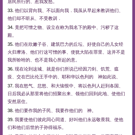
居民
所
行
的
、
惹
我
发怒
。
33.
他们
以
背
向
我
、
不
以
面向
我
．
我
虽
从
早
起来
教训
他们
、
他们
却
不
听从
、
不
受
教训
．
34.
竟
把
可憎
之
物
、
设立
在
称为
我
名下
的
殿
中
、
污秽
了
这
殿
。
35.
他们
在
欣嫩子
谷
、
建筑
巴力
的
丘坛
、
好使
自己
的
儿女
经
火
归
摩洛
、
他们
行
这
可憎
的
事
、
使
犹大
陷
在
罪
里
、
这
并
不是
我
所
吩咐
的
、
也
不是
我
心
所
起
的
意
。
36.
现在
论
到
这
城
、
就是
你们
所说
已经
因
刀剑
、
饥荒
、
瘟
疫
、
交
在
巴比伦
王
手中
的
、
耶和华
以色列
的
神
如此
说
、
37.
我
在
怒气
、
忿怒
、
和
大
恼恨
中
、
将
以色列人
赶到
各国
、
日后
我
必
从
那里
将
他们
招聚
出来
、
领
他们
回到
此地
、
使
他们
安然
居住
。
38.
他们
要
作
我
的
子民
、
我
要
作
他们
的
神
。
39.
我
要
使
他们
彼此
同心
同道
、
好
叫
他们
永远
敬畏
我
、
使
他
们
和
他们
后世
的
子孙
得福
乐
。