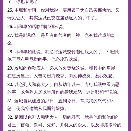
了
、
你
也
看见
了
。
25.
主
耶和华
阿
、
你
对
我
说
、
要
用
银子
为
自己
买
那
块
地
、
又
请
见证人
、
其实
这
城
已
交
在
迦勒底
人
的
手中
了
。
26.
耶和华
的话
临到
耶利米
说
、
27.
我
是
耶和华
、
是
凡
有
血气
者
的
神
、
岂
有
我
难
成
的
事
么
。
28.
耶和华
如此
说
、
我
必将
这
城
交付
迦勒底
人
的
手
、
和
巴比
伦
王
尼布甲尼撒
的
手
、
他
必
攻取
这
城
。
29.
攻
城
的
迦勒底
人
、
必
来
放火
焚烧
这
城
、
和
其中
的
房屋
、
在
这
房屋
上
、
人
曾
向
巴力
烧香
、
向
别
神
浇奠
、
惹
我
发怒
。
30.
以色列人
和
犹大
人
、
自从
幼年
以来
、
专
行
我
眼中
看
为
恶
的
事
、
以色列人
尽
以
手
所作
的
惹
我
发怒
．
这
是
耶和华
说
的
。
31.
这
城
自从
建造
的
那日
、
直到
今日
、
常
惹
我
的
怒气
和
忿
怒
、
使
我
将
这
城
从
我
面前
除掉
。
32.
是
因
以色列人
和
犹大
人
一切
的
邪恶
、
就是
他们
和
他们
的
君王
、
首领
、
祭司
、
先知
、
并
犹大
的
众人
、
以及
耶路撒冷
的