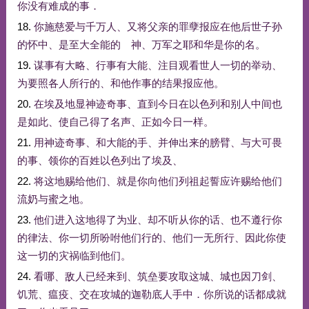
你
没有
难
成
的
事
．
18.
你
施
慈爱
与
千万
人
、
又
将
父亲
的
罪孽
报应
在
他
后世
子孙
的
怀中
、
是
至大
全能
的
神
、
万军
之
耶和华
是
你
的
名
。
19.
谋事
有
大略
、
行事
有
大能
、
注目
观看
世人
一切
的
举动
、
为要
照
各人
所
行
的
、
和
他
作
事
的
结果
报应
他
。
20.
在
埃及
地
显
神迹
奇事
、
直到
今日
在
以色列
和
别人
中间
也
是
如此
、
使
自己
得
了
名声
、
正如
今日
一样
。
21.
用
神迹
奇事
、
和
大能
的
手
、
并
伸
出来
的
膀臂
、
与
大
可畏
的
事
、
领
你
的
百姓
以色列
出
了
埃及
、
22.
将
这
地
赐给
他们
、
就是
你
向
他们
列祖
起誓
应许
赐给
他们
流
奶
与
蜜
之
地
。
23.
他们
进入
这
地
得
了
为
业
、
却
不
听从
你
的话
、
也
不
遵行
你
的
律法
、
你
一切
所
吩咐
他们
行
的
、
他们
一无
所
行
、
因此
你
使
这
一切
的
灾祸
临到
他们
。
24.
看
哪
、
敌人
已经
来到
、
筑垒
要
攻取
这
城
、
城
也
因
刀剑
、
饥荒
、
瘟疫
、
交
在
攻
城
的
迦勒底
人
手中
．
你
所说
的话
都
成就