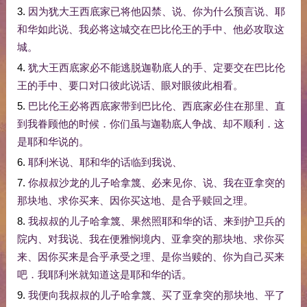
3.
因为
犹大
王
西底家
已
将
他
囚禁
、
说
、
你
为什么
预言
说
、
耶
和华
如此
说
、
我
必将
这
城
交
在
巴比伦
王
的
手中
、
他
必
攻取
这
城
。
4.
犹大
王
西底家
必
不能
逃脱
迦勒底
人
的
手
、
定
要
交
在
巴比伦
王
的
手中
、
要
口
对
口
彼此
说话
、
眼
对
眼
彼此
相
看
。
5.
巴比伦
王
必将
西底家
带到
巴比伦
、
西底家
必
住
在
那里
、
直
到
我
眷顾
他
的
时候
．
你们
虽
与
迦勒底
人
争战
、
却
不
顺利
．
这
是
耶和华
说
的
。
6.
耶利米
说
、
耶和华
的话
临到
我
说
、
7.
你
叔叔
沙龙
的
儿子
哈拿篾
、
必
来
见
你
、
说
、
我
在
亚拿突
的
那
块
地
、
求
你
买
来
、
因
你
买
这
地
、
是
合乎
赎回
之
理
。
8.
我
叔叔
的
儿子
哈拿篾
、
果然
照
耶和华
的话
、
来到
护卫
兵
的
院内
、
对
我
说
、
我
在
便雅悯
境内
、
亚拿突
的
那
块
地
、
求
你
买
来
、
因
你
买
来
是
合乎
承受
之
理
、
是
你
当
赎
的
、
你
为
自己
买
来
吧
．
我
耶利米
就
知道
这
是
耶和华
的话
。
9.
我
便
向
我
叔叔
的
儿子
哈拿篾
、
买
了
亚拿突
的
那
块
地
、
平
了