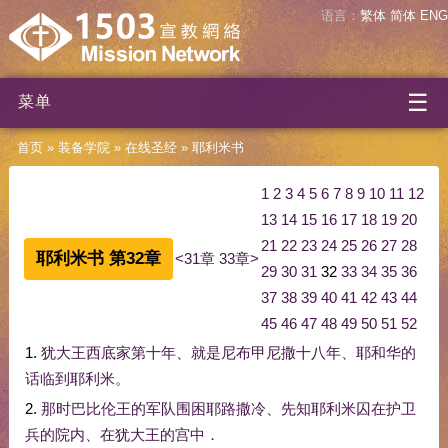
语言：
繁体
简体
ENG
☰
菜单
首页
»
装备学院
»
在线圣经
»
耶利米书
1
2
3
4
5
6
7
8
9
10
11
12
13
14
15
16
17
18
19
20
21
22
23
24
25
26
27
28
耶利米书 第32章
<31章
33章>
29
30
31
32
33
34
35
36
37
38
39
40
41
42
43
44
45
46
47
48
49
50
51
52
1.
犹大
王
西底家
第
十
年
、
就是
尼布甲尼撒
十八
年
、
耶和华
的
话
临到
耶利米
。
2.
那时
巴比伦
王
的
军队
围困
耶路撒冷
、
先知
耶利米
囚
在
护卫
兵
的
院内
、
在
犹大
王
的
宫中
．