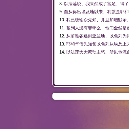
8.
以法莲
说
、
我
果然
成
了
富足
、
得
了
9.
自从
你
出
埃及
地
以来
、
我
就是
耶和
10.
我
已
晓谕
众
先知
、
并且
加增
默示
11.
基列
人
没有
罪孽
么
．
他们
全然
是
12.
从前
雅各
逃
到
亚兰
地
、
以色列
为
13.
耶和华
借
先知
领
以色列
从
埃及
上
14.
以法莲
大大
惹动
主
怒
、
所以
他
流