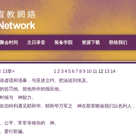
聚会时间
主日录音
装备学院
资源下载
联络我们
章
13章>
1
2
3
4
5
6
7
8
9
10
11
12
13
14
添
虚谎
和
强暴
．
与
亚述
立约
、
把
油
送
到
埃及
。
的
惩罚
他
、
按
他
所作
的
报应
他
。
时候
与
神
较
力
、
在
伯特利
遇见
耶和华
、
耶和华
万军
之
神
在
那里
晓谕
我们
以色列人
、
公平
、
常常
等候
你
的
神
。
、
爱
行
欺骗
。