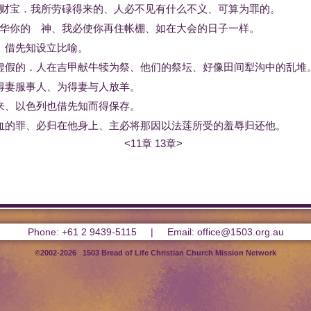
财宝
．
我
所
劳碌
得来
的
、
人
必
不见
有
什么
不义
、
可
算
为
罪
的
。
华
你
的
神
、
我
必
使
你
再
住
帐棚
、
如
在
大会
的
日子
一样
。
、
借
先知
设立
比喻
。
虚假
的
．
人
在
吉甲
献
牛犊
为
祭
、
他们
的
祭坛
、
好像
田间
犁沟
中
的
乱
堆
得
妻
服事
人
、
为
得
妻
与
人
放羊
。
来
、
以色列
也
借
先知
而
得
保存
。
血
的
罪
、
必
归
在
他
身上
、
主
必将
那
因
以法莲
所
受
的
羞辱
归还
他
。
<11章
13章>
Phone: +61 2 9439-5115 | Email: office@1503.org.au
©2002-2026 1503 Bread of Life Christian Church Mission Network