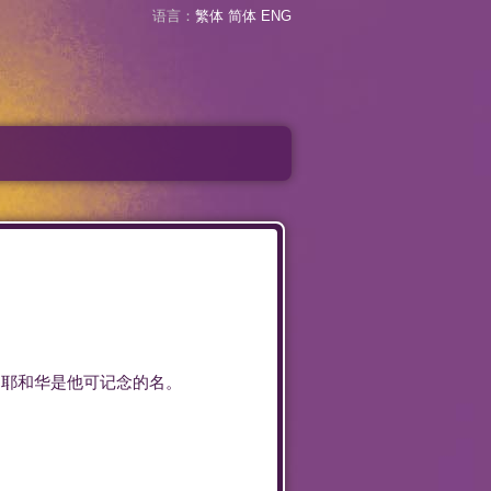
语言：
繁体
简体
ENG
．
耶和华
是
他
可
记念
的
名
。