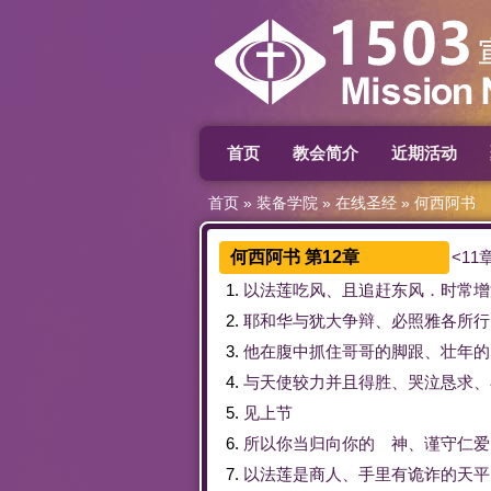
首页
教会简介
近期活动
首页
»
装备学院
»
在线圣经
»
何西阿书
何西阿书 第12章
<11
1.
以法莲
吃
风
、
且
追赶
东风
．
时常
增
2.
耶和华
与
犹大
争辩
、
必
照
雅各
所
行
3.
他
在
腹中
抓住
哥哥
的
脚跟
、
壮年
的
4.
与
天使
较
力
并且
得胜
、
哭泣
恳求
、
5.
见
上
节
6.
所以
你
当
归
向
你
的
神
、
谨守
仁爱
7.
以法莲
是
商人
、
手里
有
诡诈
的
天平