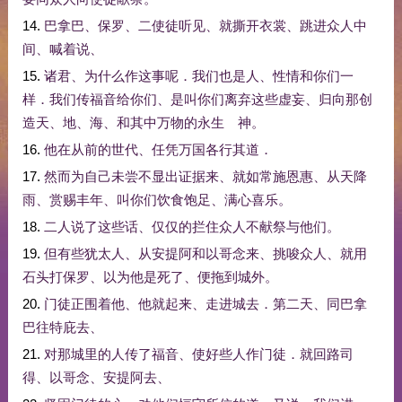
14.
巴拿巴
、
保罗
、
二
使徒
听见
、
就
撕开
衣裳
、
跳
进
众人
中
间
、
喊
着
说
、
15.
诸君
、
为什么
作
这
事
呢
．
我们
也
是
人
、
性情
和
你们
一
样
．
我们
传福音
给
你们
、
是
叫
你们
离弃
这些
虚妄
、
归
向
那
创
造
天
、
地
、
海
、
和
其中
万物
的
永生
神
。
16.
他
在
从前
的
世代
、
任凭
万国
各行其道
．
17.
然而
为
自己
未尝
不
显出
证据
来
、
就
如常
施
恩惠
、
从
天
降
雨
、
赏赐
丰年
、
叫
你们
饮食
饱足
、
满心
喜乐
。
18.
二
人
说
了
这些
话
、
仅仅
的
拦住
众人
不
献祭
与
他们
。
19.
但
有些
犹太人
、
从
安提阿
和
以哥念
来
、
挑唆
众人
、
就
用
石头
打
保罗
、
以为
他
是
死
了
、
便
拖
到
城外
。
20.
门徒
正
围着
他
、
他
就
起来
、
走进
城
去
．
第二
天
、
同
巴拿
巴
往
特庇
去
、
21.
对
那
城里
的
人
传
了
福音
、
使
好些
人
作
门徒
．
就
回
路司
得
、
以哥念
、
安提阿
去
、