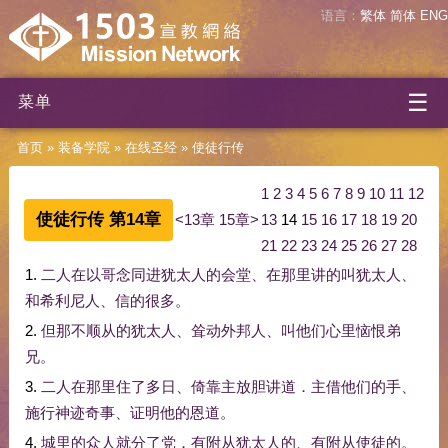
语言：
繁体
简体
ENG
☰
菜单
首页
»
装备学院
»
在线圣经
»
使徒行传
1
2
3
4
5
6
7
8
9
10
11
12
使徒行传 第14章
<13章
15章>
13
14
15
16
17
18
19
20
21
22
23
24
25
26
27
28
1.
二
人
在
以哥念
同
进
犹太人
的
会堂
、
在
那里
讲
的
叫
犹太人
、
和
希利尼人
、
信
的
很多
。
2.
但
那
不
顺从
的
犹太人
、
耸
动
外邦人
、
叫
他们
心里
恼恨
弟
兄
。
3.
二
人
在
那里
住
了
多日
、
倚靠
主
放胆
讲道
．
主
借
他们
的
手
、
施行
神迹
奇事
、
证明
他
的
恩
道
。
4.
城里
的
众人
就
分
了
党
．
有
附从
犹太人
的
、
有
附从
使徒
的
。