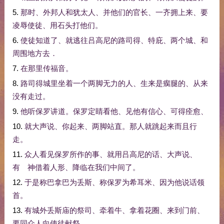
5.
那时
、
外邦人
和
犹太人
、
并
他们
的
官长
、
一齐
拥
上来
、
要
凌辱
使徒
、
用
石头
打
他们
。
6.
使徒
知道
了
、
就
逃往
吕高尼
的
路司得
、
特庇
、
两
个
城
、
和
周围
地方
去
．
7.
在
那里
传福音
。
8.
路司得
城里
坐
着
一个
两
脚
无力
的
人
、
生来
是
瘸腿
的
、
从来
没有
走过
。
9.
他
听
保罗
讲道
。
保罗
定睛
看
他
、
见
他
有
信心
、
可
得
痊愈
、
10.
就
大声
说
、
你
起来
、
两
脚
站
直
。
那
人
就
跳
起来
而且
行
走
。
11.
众人
看见
保罗
所作
的
事
、
就
用
吕高尼
的话
、
大声
说
、
有
神
借着
人形
、
降临
在
我们
中间
了
。
12.
于是
称
巴拿巴
为
丢斯
、
称
保罗
为
希耳米
、
因为
他
说话
领
首
。
13.
有
城外
丢斯
庙
的
祭司
、
牵
着
牛
、
拿
着
花圈
、
来到
门前
、
要
同
众人
向
使徒
献祭
。