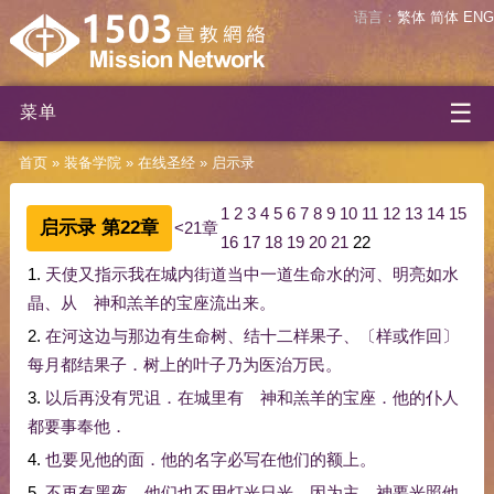
语言：
繁体
简体
ENG
☰
菜单
首页
»
装备学院
»
在线圣经
»
启示录
1
2
3
4
5
6
7
8
9
10
11
12
13
14
15
启示录 第22章
<21章
16
17
18
19
20
21
22
1.
天使
又
指示
我
在
城内
街道
当中
一道
生命
水
的
河
、
明亮
如
水
晶
、
从
神
和
羔羊
的
宝座
流
出来
。
2.
在
河
这边
与
那边
有
生命树
、
结
十二
样
果子
、
〔
样
或作
回
〕
每月
都
结
果子
．
树上
的
叶子
乃
为
医治
万民
。
3.
以后
再
没有
咒诅
．
在
城里
有
神
和
羔羊
的
宝座
．
他
的
仆人
都
要
事奉
他
．
4.
也
要
见
他
的
面
．
他
的
名字
必
写
在
他们
的
额
上
。
5.
不再
有
黑夜
．
他们
也
不用
灯光
日光
．
因为
主
神
要
光照
他