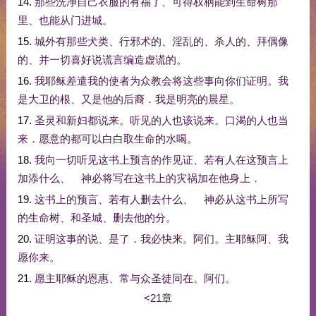
14.
那些
洗净
自己
衣服
的
有福
了
、
可
得
权柄
能
到
生命树
那
里
、
也
能
从
门
进城
。
15.
城外
有
那些
犬类
、
行
邪术
的
、
淫乱
的
、
杀人
的
、
拜
偶像
的
、
并
一切
喜好
说
谎言
编造
虚谎
的
。
16.
我
耶稣
差遣
我
的
使者
为
众
教会
将
这些
事
向
你们
证明
。
我
是
大卫
的
根
、
又是
他
的
后裔
．
我
是
明亮
的
晨星
。
17.
圣灵
和
新妇
都
说来
。
听见
的
人
也
该
说来
。
口渴
的
人
也
当
来
．
愿意
的
都
可以
白白
取
生命
的
水
喝
。
18.
我
向
一切
听见
这
书
上
预言
的
作
见证
、
若
有人
在
这
预言
上
加添
什么
、
神
必将
写
在
这
书
上
的
灾祸
加
在
他
身上
．
19.
这
书
上
的
预言
、
若
有人
删去
什么
、
神
必
从
这
书
上
所
写
的
生命树
、
和
圣城
、
删去
他
的
分
。
20.
证明
这
事
的
说
、
是
了
．
我
必
快
来
。
阿们
。
主
耶稣
阿
、
我
愿
你
来
。
21.
愿
主
耶稣
的
恩惠
、
常
与
众
圣徒
同在
。
阿们
。
<21章