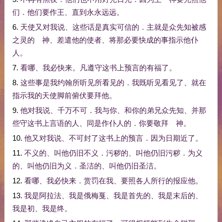
们
．
他们
要
作
王
、
直到
永永远远
。
6.
天使
又
对
我
说
、
这些
话
是
真实
可信
的
．
主
就是
众
先知
被
感
之
灵
的
神
、
差遣
他
的
使者
、
将
那
必要
快
成
的
事
指示
他
仆
人
。
7.
看
哪
、
我
必
快
来
。
凡
遵守
这
书
上
预言
的
有福
了
。
8.
这些
事
是
我
约翰
所
听见
所
看见
的
．
我
既
听见
看见
了
、
就
在
指示
我
的
天使
脚
前
俯伏
要
拜
他
。
9.
他
对
我
说
、
千万
不可
．
我
与
你
、
和
你
的
弟兄
众
先知
、
并
那
些
守
这
书
上
言语
的
人
、
同
是
作
仆人
的
．
你
要
敬拜
神
。
10.
他
又
对
我
说
、
不可
封
了
这
书
上
的
预言
．
因为
日期
近
了
。
11.
不义
的
、
叫
他
仍旧
不义
．
污秽
的
、
叫
他
仍旧
污秽
．
为
义
的
、
叫
他
仍旧
为
义
．
圣洁
的
、
叫
他
仍旧
圣洁
。
12.
看
哪
、
我
必
快
来
．
赏罚
在
我
、
要
照
各人
所
行
的
报应
他
。
13.
我
是
阿拉法
、
我
是
俄梅戛
、
我
是
首先
的
、
我
是
末后
的
、
我
是
初
、
我
是
终
。