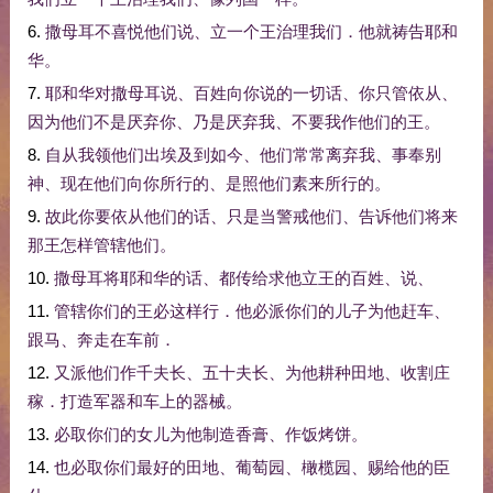
6.
撒母耳
不
喜悦
他们
说
、
立
一个
王
治理
我们
．
他
就
祷告
耶和
华
。
7.
耶和华
对
撒母耳
说
、
百姓
向
你
说
的
一切
话
、
你
只管
依从
、
因为
他们
不是
厌弃
你
、
乃是
厌弃
我
、
不要
我
作
他们
的
王
。
8.
自从
我
领
他们
出
埃及
到
如今
、
他们
常常
离弃
我
、
事奉
别
神
、
现在
他们
向
你
所
行
的
、
是
照
他们
素来
所
行
的
。
9.
故此
你
要
依从
他们
的话
、
只是
当
警戒
他们
、
告诉
他们
将来
那
王
怎样
管辖
他们
。
10.
撒母耳
将
耶和华
的话
、
都
传
给
求
他
立
王
的
百姓
、
说
、
11.
管辖
你们
的
王
必
这样
行
．
他
必
派
你们
的
儿子
为
他
赶车
、
跟
马
、
奔走
在
车
前
．
12.
又
派
他们
作
千夫长
、
五十夫长
、
为
他
耕种
田地
、
收割
庄
稼
．
打造
军器
和
车上
的
器械
。
13.
必
取
你们
的
女儿
为
他
制造
香膏
、
作
饭
烤
饼
。
14.
也
必
取
你们
最好
的
田地
、
葡萄园
、
橄榄
园
、
赐给
他
的
臣