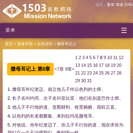
语言：
繁体
简体
ENG
☰
菜单
首页
»
装备学院
»
在线圣经
»
撒母耳记上
1
2
3
4
5
6
7
8
9
10
11
12
13
14
15
16
17
18
19
20
撒母耳记上 第8章
<7章
9章>
21
22
23
24
25
26
27
28
29
30
31
1.
撒母耳
年纪
老迈
、
就
立
他
儿子
作
以色列
的
士师
。
2.
长子
名叫
约珥
、
次子
名叫
亚比亚
．
他们
在
别是巴
作
士师
。
3.
他
儿子
不行
他
的
道
、
贪图
财利
、
收受
贿赂
、
屈枉
正直
。
4.
以色列
的
长老
都
聚集
、
来到
拉玛
见
撒母耳
、
5.
对
他
说
、
你
年纪
老迈
了
、
你
儿子
不行
你
的
道
．
现在
求
你
为
我们
立
一个
王
治理
我们
、
像
列国
一样
。