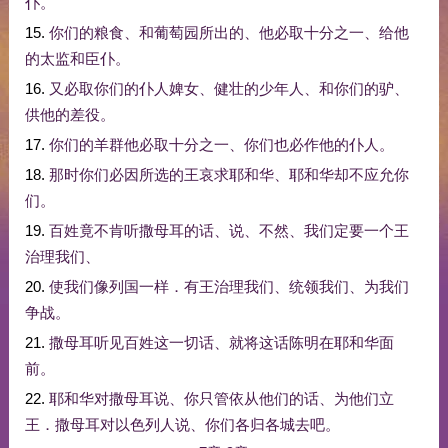
仆
。
15.
你们
的
粮食
、
和
葡萄园
所
出
的
、
他
必
取
十分之一
、
给
他
的
太监
和
臣仆
。
16.
又
必
取
你们
的
仆人
婢女
、
健壮
的
少年
人
、
和
你们
的
驴
、
供
他
的
差役
。
17.
你们
的
羊群
他
必
取
十分之一
、
你们
也
必
作
他
的
仆人
。
18.
那时
你们
必
因
所
选
的
王
哀求
耶和华
、
耶和华
却
不
应允
你
们
。
19.
百姓
竟
不肯
听
撒母耳
的话
、
说
、
不然
、
我们
定
要
一个
王
治理
我们
、
20.
使
我们
像
列国
一样
．
有
王
治理
我们
、
统领
我们
、
为
我们
争战
。
21.
撒母耳
听见
百姓
这
一切
话
、
就
将
这话
陈明
在
耶和华
面
前
。
22.
耶和华
对
撒母耳
说
、
你
只管
依从
他们
的话
、
为
他们
立
王
．
撒母耳
对
以色列人
说
、
你们
各
归
各
城
去
吧
。