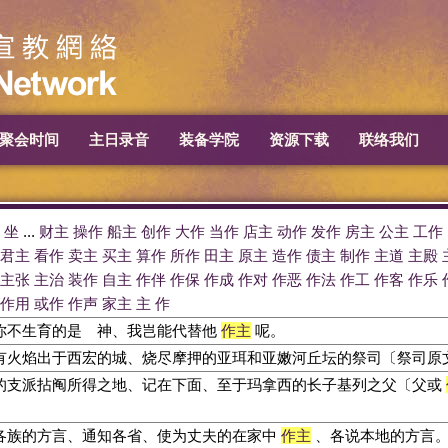
聚会时间
主日录音
装备学院
资源下载
联络我们
.
坐
...
财主
操作
船主
创作
大作
当作
店主
动作
发作
房主
公主
工作
君主
看作
卖主
买主
算作
所作
田主
原主
造作
债主
制作
主道
主殿
主张
主治
装作
自主
作伴
作保
作成
作对
作恶
作法
作工
作客
作乐
作用
或作
作声
家主
主
作
你不生育的是 神、我岂能代替他
作主
呢。
有火焰出于西宏的城、烧尽摩押的亚珥和亚嫩河丘坛的祭司〔祭司原
的支派拈阄所得之地、记在下面、至于玛拿西的长子基列之父〔父或
各族的方言、通知各省、使为丈夫的在家中
作主
、各说本地的方言