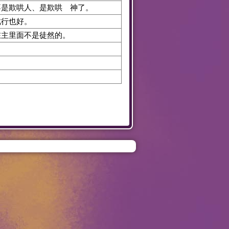
不是欺哄人、是欺哄 神了。
此行也好。
在主里面不是徒然的。
．
。