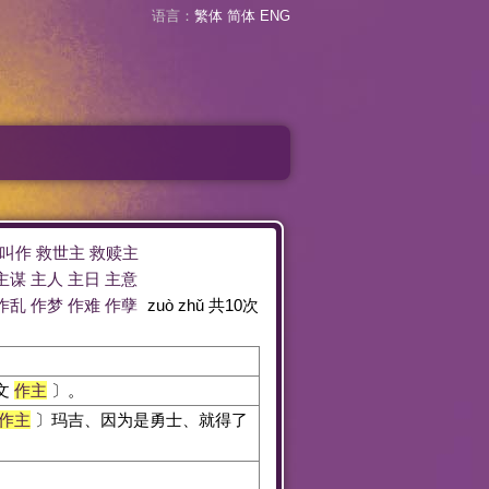
语言：
繁体
简体
ENG
叫作
救世主
救赎主
主谋
主人
主日
主意
作乱
作梦
作难
作孽
zuò zhǔ
共
10
次
文
作主
〕。
作主
〕玛吉、因为是勇士、就得了
。