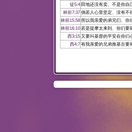
徒5:4
田地还没有卖、不是你自
林前7:37
倘若人心里坚定、没有不
林前15:58
所以我亲爱的弟兄们、你
林前16:10
若是提摩太来到、你们要
西3:15
又要叫基督的平安在你们
西4:7
有我亲爱的兄弟推基古要