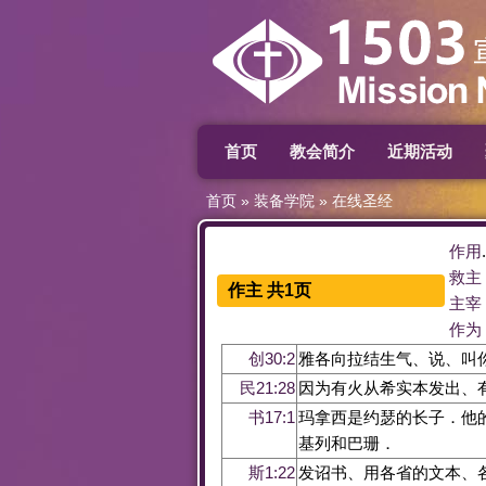
首页
教会简介
近期活动
首页
»
装备学院
»
在线圣经
作用
救主
作主 共1页
主宰
作为
创30:2
雅各向拉结生气、说、叫
民21:28
因为有火从希实本发出、
书17:1
玛拿西是约瑟的长子．他
基列和巴珊．
斯1:22
发诏书、用各省的文本、