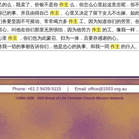
己的么．既卖了、价银不是你
作主
么．你怎么心里起这意念呢．你
得已的事、并且由得自己
作主
、心里又决定了留下女儿不出嫁、如
们务要坚固不可摇动、常常竭力多
作主
工、因为知道你们的劳苦、
留心、叫他在你们那里无所惧怕．因为他劳力
作主
的工、像我一样
心里
作主
．你们也为此蒙召、归为一体．且要存感谢的心。
将我一切的事都告诉你们．他是忠心的执事、和我一同
作主
的仆人
Phone: +61 2 9439-5115 | Email: office@1503.org.au
©2002-2026 1503 Bread of Life Christian Church Mission Network