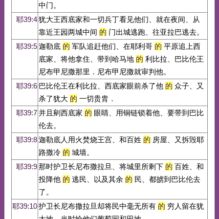
中门。
耶39:4
犹大王西底家和一切兵丁看见他们、就在夜间、从
靠近王园两城中间
的
门出城逃跑、往亚拉巴逃去。
耶39:5
迦勒底
的
军队追赶他们、在耶利哥
的
平原追上西
底家、将他拿住、带到哈马地
的
利比拉、巴比伦王
尼布甲尼撒那里．尼布甲尼撒就审判他。
耶39:6
巴比伦王在利比拉、西底家眼前杀了他
的
众子、又
杀了犹大
的
一切贵胄．
耶39:7
并且剜西底家
的
眼睛、用铜链锁着他、要带到巴比
伦去。
耶39:8
迦勒底人用火焚烧王宫、和百姓
的
房屋、又拆毁耶
路撒冷
的
城墙。
耶39:9
那时护卫长尼布撒拉旦、将城里所剩下
的
百姓、和
投降他
的
逃民、以及其余
的
民、都掳到巴比伦去
了。
耶39:10
护卫长尼布撒拉旦却将民中毫无所有
的
穷人留在犹
大地、当时给他们葡萄园和田地。