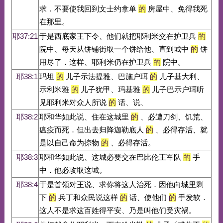
求．不要使我回到文士约拿单
的
房屋中、免得我死
在那里。
耶37:21
于是西底家王下令、他们就把耶利米交在护卫兵
的
院中、每天从饼铺街取一个饼给他、直到城中
的
饼
用尽了．这样、耶利米仍在护卫兵
的
院中。
耶38:1
玛坦
的
儿子示法提雅、巴施户珥
的
儿子基大利、
示利米雅
的
儿子犹甲、玛基雅
的
儿子巴示户珥听
见耶利米对众人所说
的
话、说、
耶38:2
耶和华如此说、住在这城里
的
、必遭刀剑、饥荒、
瘟疫而死．但出去归降迦勒底人
的
、必得存活、就
是以自己命为掠物
的
、必得存活。
耶38:3
耶和华如此说、这城必要交在巴比伦王军队
的
手
中．他必攻取这城。
耶38:4
于是首领对王说、求你将这人治死．因他向城里剩
下
的
兵丁和众民说这样
的
话、使他们
的
手发软．
这人不是求这百姓得平安、乃是叫他们受灾祸。