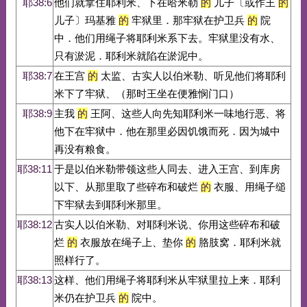
耶38:6
他们就拿住耶利米、下在哈米勒
的
儿子〔或作王
的
儿子〕玛基雅
的
牢狱里．那牢狱在护卫兵
的
院
中．他们用绳子将耶利米系下去。牢狱里没有水、
只有淤泥．耶利米就陷在淤泥中。
耶38:7
在王宫
的
太监、古实人以伯米勒、听见他们将耶利
米下了牢狱、（那时王坐在便雅悯门口）
耶38:9
主我
的
王阿、这些人向先知耶利米一味地行恶、将
他下在牢狱中．他在那里必因饥饿而死．因为城中
再没有粮食。
耶38:11
于是以伯米勒带领这些人同去、进入王宫、到库房
以下、从那里取了些碎布和破烂
的
衣服、用绳子缒
下牢狱去到耶利米那里。
耶38:12
古实人以伯米勒、对耶利米说、你用这些碎布和破
烂
的
衣服放在绳子上、垫你
的
胳肢窝．耶利米就
照样行了。
耶38:13
这样、他们用绳子将耶利米从牢狱里拉上来．耶利
米仍在护卫兵
的
院中。