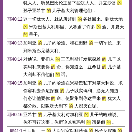
犹大人、听见巴比伦王留下些犹大人、并立沙番
的
孙子亚希甘
的
儿子基大利管理他们．
耶40:12
这一切犹大人、就从所赶到
的
各处回来、到犹大地
的
米斯巴基大利那里、又积蓄了许多
的
酒、并夏天
的
果子。
耶40:13
加利亚
的
儿子约哈难、和在田野
的
一切军长、来
到米斯巴见基大利、
耶40:14
对他说、亚扪人
的
王巴利斯打发尼探雅
的
儿子以
实玛利来要你
的
命、你知道么．亚希甘
的
儿子基
大利却不信他们
的
话。
耶40:15
加利亚
的
儿子约哈难在米斯巴私下对基大利说、求
你容我去杀尼探雅
的
儿子以实玛利、必无人知道．
何必让他要你
的
命、使聚集到你这里来
的
犹大人
都分散、以致犹大剩下
的
人都灭亡呢。
耶40:16
亚希甘
的
儿子基大利对加利亚
的
儿子约哈难说、
你不可行这事．你所论以实玛利
的
话是假
的
。
耶41:1
七月间、王
的
大臣宗室以利沙玛
的
孙子尼探雅
的