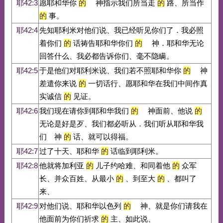
耶42:3
愿耶和华你
的
神指示我们所当走
的
路、所当作
的
事。
耶42:4
先知耶利米对他们说、我已经听见你们了．我必照
着你们
的
话祷告耶和华你们
的
神．耶和华无论
回答什么、我必都告诉你们、毫不隐瞒。
耶42:5
于是他们对耶利米说、我们若不照耶和华你
的
神
差遣你来说
的
一切话行、愿耶和华在我们中间作真
实诚信
的
见证。
耶42:6
我们现在请你到耶和华我们
的
神面前、他说
的
无论是好是歹、我们都必听从．我们听从耶和华我
们 神
的
话、就可以得福。
耶42:7
过了十天、耶和华
的
话临到耶利米。
耶42:8
他就将加利亚
的
儿子约哈难、和同着他
的
众军
长、并众百姓、从最小
的
、到至大
的
、都叫了
来、
耶42:9
对他们说、耶和华以色列
的
神、就是你们请我在
他面前为你们祈求
的
主、如此说、