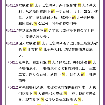
耶41:16
尼探雅
的
儿子以实玛利、杀了亚希甘
的
儿子基大
利．从米斯巴将剩下
的
一切百姓、兵丁、妇女、孩
童、太监、掳到基遍之后、加利亚
的
儿子约哈难、
和同着他
的
众军长、将他们都夺回来、
耶41:17
带到靠近伯利恒
的
金罕寓〔或作基罗特金罕〕住
下、要进入埃及去．
耶41:18
因为尼探雅
的
儿子以实玛利杀了巴比伦王所立为省
长
的
亚希甘
的
儿子基大利、约哈难惧怕迦勒底
人。
耶42:1
众军长、和加利亚
的
儿子约哈难、并何沙雅
的
儿
子耶撒尼亚、〔耶撒尼亚又名亚撒利雅见四十三章
二节〕以及众百姓、从最小
的
、到至大
的
、都进
前来、
耶42:2
对先知耶利米说、求你准我们在你面前祈求、为我
们这剩下
的
人祷告耶和华你
的
神．我们本来众
多、现在剩下
的
极少这是你亲眼所见
的
。