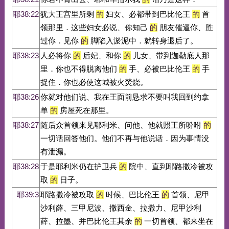
耶38:22
犹大王宫里所剩
的
妇女、必都带到巴比伦王
的
首
领那里．这些妇女必说、你知己
的
朋友催逼你、胜
过你．见你
的
脚陷入淤泥中．就转身退后了。
耶38:23
人必将你
的
后妃、和你
的
儿女、带到迦勒底人那
里．你也不得脱离他们
的
手、必被巴比伦王
的
手
捉住．你也必使这城被火焚烧。
耶38:26
你就对他们说、我在王面前恳求不要叫我回到约拿
单
的
房屋死在那里。
耶38:27
随后众首领来见耶利米、问他、他就照王所吩咐
的
一切话回答他们。他们不再与他说话．因为事情没
有泄漏。
耶38:28
于是耶利米仍在护卫兵
的
院中、直到耶路撒冷被攻
取
的
日子。
耶39:3
耶路撒冷被攻取
的
时候、巴比伦王
的
首领、尼甲
沙利薛、三甲尼波、撒西金、拉撒力、尼甲沙利
薛、拉墨、并巴比伦王其余
的
一切首领、都来坐在