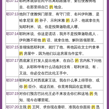
耶37:12
耶利米就杂在民中出离耶路撒冷、要往便雅悯地
去、在那里得自己
的
地业。
耶37:13
他到了便雅悯门那里、有守门官、名叫伊利雅、是
哈拿尼亚
的
孙子、示利米雅
的
儿子．他就拿住先
知耶利米、说、你是投降迦勒底人哪。
耶37:14
耶利米说、你这是谎话．我并不是投降迦勒底人．
伊利雅不听他
的
话、就拿住他、解到首领那里。
耶37:15
首领恼怒耶利米、就打了他、将他囚在文士约拿单
的
房屋中．因为他们以这房屋当作监牢。
耶37:17
西底家王打发人提出他来、在自己
的
宫内私下问他
说、从耶和华有什么话临到没有．耶利米说、有．
又说、你必交在巴比伦王手中。
耶37:18
耶利米又对西底家王说、我在什么事上得罪你、或
你
的
臣仆、或这百姓、你竟将我囚在监里呢。
耶37:19
对你们预言巴比伦王必不来攻击你们和这地
的
先
知、现今在哪里呢。
耶37:20
主我
的
王阿、求你现在垂听、准我在你面前
的
恳