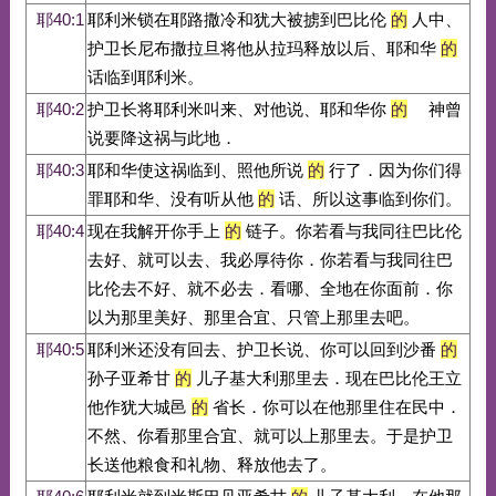
耶40:1
耶利米锁在耶路撒冷和犹大被掳到巴比伦
的
人中、
护卫长尼布撒拉旦将他从拉玛释放以后、耶和华
的
话临到耶利米。
耶40:2
护卫长将耶利米叫来、对他说、耶和华你
的
神曾
说要降这祸与此地．
耶40:3
耶和华使这祸临到、照他所说
的
行了．因为你们得
罪耶和华、没有听从他
的
话、所以这事临到你们。
耶40:4
现在我解开你手上
的
链子。你若看与我同往巴比伦
去好、就可以去、我必厚待你．你若看与我同往巴
比伦去不好、就不必去．看哪、全地在你面前．你
以为那里美好、那里合宜、只管上那里去吧。
耶40:5
耶利米还没有回去、护卫长说、你可以回到沙番
的
孙子亚希甘
的
儿子基大利那里去．现在巴比伦王立
他作犹大城邑
的
省长．你可以在他那里住在民中．
不然、你看那里合宜、就可以上那里去。于是护卫
长送他粮食和礼物、释放他去了。