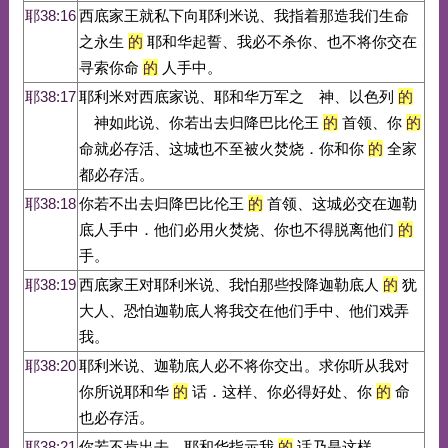
耶38:16
西底家王就私下向耶利米说、我指着那造我们生命
之永生
的
耶和华起誓、我必不杀你、也不将你交在
寻索你命
的
人手中。
耶38:17
耶利米对西底家说、耶和华万军之 神、以色列
的
神如此说、你若出去归降巴比伦王
的
首领、你
的
命就必存活、这城也不至被火焚烧．你和你
的
全家
都必存活。
耶38:18
你若不出去归降巴比伦王
的
首领、这城必交在迦勒
底人手中．他们必用火焚烧、你也不得脱离他们
的
手。
耶38:19
西底家王对耶利米说、我怕那些投降迦勒底人
的
犹
大人、恐怕迦勒底人将我交在他们手中、他们戏弄
我。
耶38:20
耶利米说、迦勒底人必不将你交出。求你听从我对
你所说耶和华
的
话．这样、你必得好处、你
的
命
也必存活。
耶38:21
你若不肯出去、耶和华指示我
的
话乃是这样．