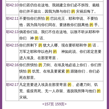
耶42:10
你们若仍住在这地、我就建立你们必不拆毁、栽植
你们并不拔出．因我为降与你们
的
灾祸后悔了。
耶42:11
不要怕你们所怕
的
巴比伦王．耶和华说、不要怕
他．因为我与你们同在、要拯救你们脱离他
的
手。
耶42:13
倘若你们说、我们不住在这地、以致不听从耶和华
你们 神
的
话、
耶42:15
你们所剩下
的
犹大人哪、现在要听耶和华
的
话．
万军之耶和华以色列
的
神如此说、你们若定意要
进入埃及、在那里寄居．
耶42:16
你们所惧怕
的
刀剑、在埃及地必追上你们．你们所
惧怕
的
饥荒、在埃及要紧紧
的
跟随你们．你们必
死在那里。
耶42:17
凡定意要进入埃及在那里寄居
的
、必遭刀剑、饥
荒、瘟疫而死、无一人存留、逃脱我所降与他们
的
灾祸。
<157页
159页>