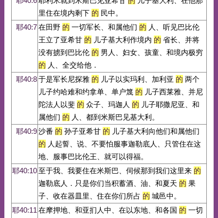
耶40:6
耶利米就到米斯巴见亚希甘
的
儿子基大利、在他那
里住在境内剩下
的
民中。
耶40:7
在田野
的
一切军长、和属他们
的
人、听见巴比伦
王立了亚希甘
的
儿子基大利作境内
的
省长、并将
没有掳到巴比伦
的
男人、妇女、孩童、和境内极穷
的
人、全交给他．
耶40:8
于是军长尼探雅
的
儿子以实玛利、加利亚
的
两个
儿子约哈难和约拿单、单户篾
的
儿子西莱雅、并尼
陀法人以斐
的
众子、玛迦人
的
儿子耶撒尼亚、和
属他们
的
人、都到米斯巴见基大利。
耶40:9
沙番
的
孙子亚希甘
的
儿子基大利向他们和属他们
的
人起誓、说、不要怕服事迦勒底人、只管住在这
地、服事巴比伦王、就可以得福。
耶40:10
至于我、我要住在米斯巴、伺候那到我们这里来
的
迦勒底人．只是你们当积蓄酒、油、和夏天
的
果
子、收在器皿里、住在你们所占
的
城邑中。
耶40:11
在摩押地、和亚扪人中、在以东地、和各国
的
一切