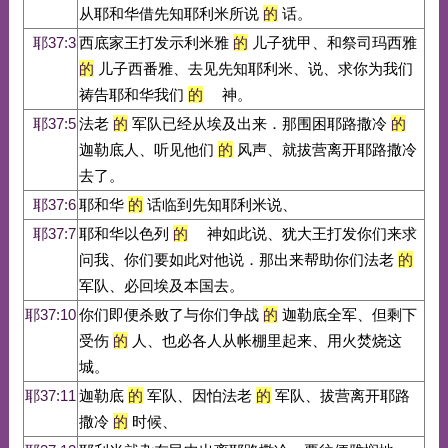
从耶和华借先知耶利米所说
的
话。
耶37:3
西底家王打发示利米雅
的
儿子犹甲、和祭司玛西雅
的
儿子西番雅、去见先知耶利米、说、求你为我们
祷告耶和华我们
的
神。
耶37:5
法老
的
军队已经从埃及出来．那围困耶路撒冷
的
迦勒底人、听见他们
的
风声、就拔营离开耶路撒冷
去了。
耶37:6
耶和华
的
话临到先知耶利米说、
耶37:7
耶和华以色列
的
神如此说、犹大王打发你们来求
问我、你们要如此对他说．那出来帮助你们法老
的
军队、必回埃及本国去。
耶37:10
你们即便杀败了与你们争战
的
迦勒底全军、但剩下
受伤
的
人、也必各人从帐棚里起来、用火焚烧这
城。
耶37:11
迦勒底
的
军队、因怕法老
的
军队、拔营离开耶路
撒冷
的
时候、