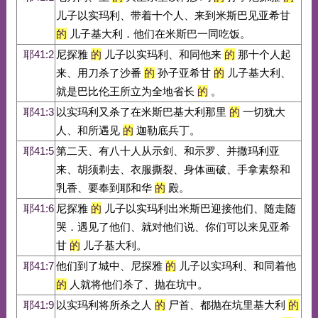
儿子以实玛利、带着十个人、来到米斯巴见亚希甘
的
儿子基大利．他们在米斯巴一同吃饭。
耶41:2
尼探雅
的
儿子以实玛利、和同他来
的
那十个人起
来、用刀杀了沙番
的
孙子亚希甘
的
儿子基大利、
就是巴比伦王所立为全地省长
的
。
耶41:3
以实玛利又杀了在米斯巴基大利那里
的
一切犹大
人、和所遇见
的
迦勒底兵丁。
耶41:5
第二天、有八十人从示剑、和示罗、并撒玛利亚
来、胡须剃去、衣服撕裂、身体画破、手拿素祭和
乳香、要奉到耶和华
的
殿。
耶41:6
尼探雅
的
儿子以实玛利出米斯巴迎接他们、随走随
哭．遇见了他们、就对他们说、你们可以来见亚希
甘
的
儿子基大利。
耶41:7
他们到了城中、尼探雅
的
儿子以实玛利、和同着他
的
人就将他们杀了、抛在坑中。
耶41:9
以实玛利将所杀之人
的
尸首、都抛在坑里基大利
的