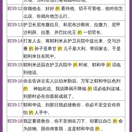
耶39:12
你领他去、好好
的
看待他、切不可害他．他对你怎
么说、你就向他怎么行。
耶39:13
护卫长尼布撒拉旦、和尼布沙斯班、拉撒力、尼甲
沙利薛、拉墨、并巴比伦王
的
一切官长、
耶39:14
打发人去、将耶利米从护卫兵院中提出来、交与沙
番
的
孙子亚希甘
的
儿子基大利、带回家去。于是
耶利米住在民中。
耶39:15
耶利米还囚在护卫兵院中
的
时候、耶和华
的
话临
到他说、
耶39:16
你去告诉古实人以伯米勒说、万军之耶和华以色列
的
神如此说、我说降祸不降福
的
话必临到这城、
到那时必在你面前成就了。
耶39:17
耶和华说、到那日我必拯救你．你必不至交在你所
怕
的
人手中。
耶39:18
我定要搭救你．你不至倒在刀下、却要以自己
的
命
为掠物、因你倚靠我．这是耶和华说
的
。