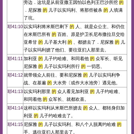
旁边．这坑是从前亚撒王因怕以色列王巴沙所挖
的
．尼探雅
的
儿子以实玛利、将那些被杀
的
人填满
了坑。
耶41:10
以实玛利将米斯巴剩下
的
人、就是众公主、和仍住
在米斯巴所有
的
百姓、原是护卫长尼布撒拉旦交给
亚希甘
的
儿子基大利
的
、都掳去了．尼探雅
的
儿
子以实玛利掳了他们、要往亚扪人那里去。
耶41:11
加利亚
的
儿子约哈难、和同着他
的
众军长、听见
尼探雅
的
儿子以实玛利所行
的
一切恶、
耶41:12
就带领众人前往、要和尼探雅
的
儿子以实玛利争
战、在基遍
的
大水旁〔或作大水池旁〕遇见他。
耶41:13
以实玛利那里
的
众人看见加利亚
的
儿子约哈难、
和同着他
的
众军长、就都欢喜。
耶41:14
这样以实玛利从米斯巴所掳去
的
众人、都转身归加
利亚
的
儿子约哈难去了。
耶41:15
尼探雅
的
儿子以实玛利、和八个人脱离约哈难
的
手、逃往亚扪人那里去了。