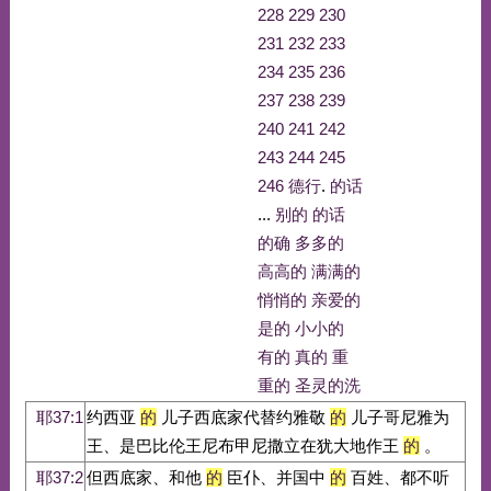
228
229
230
231
232
233
234
235
236
237
238
239
240
241
242
243
244
245
246
德行
.
的话
...
别的
的话
的确
多多的
高高的
满满的
悄悄的
亲爱的
是的
小小的
有的
真的
重
重的
圣灵的洗
耶37:1
约西亚
的
儿子西底家代替约雅敬
的
儿子哥尼雅为
王、是巴比伦王尼布甲尼撒立在犹大地作王
的
。
耶37:2
但西底家、和他
的
臣仆、并国中
的
百姓、都不听