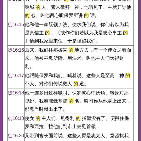
喇城
的
人、素来敬拜 神．他听见了、主就开导他
的
心、叫他留心听保罗所讲
的
话。
徒16:15
他和他一家既领了洗、便求我们说、你们若以为我
是真信主
的
、〔或作你们若以为我是忠心事主
的
〕请到我家里来住．于是强留我们。
徒16:16
后来、我们往那祷告
的
地方去．有一个使女迎着面
来、他被巫鬼所附、用法术、叫他主人们大得财
利。
徒16:17
他跟随保罗和我们、喊着说、这些人是至高 神
的
仆人、对你们传说救人
的
道。
徒16:18
他一连多日这样喊叫、保罗就心中厌烦、转身对那
鬼说、我奉耶稣基督
的
名、吩咐你从他身上出来．
那鬼当时就出来了。
徒16:19
使女
的
主人们、见得利
的
指望没有了、便揪住保
罗和西拉、拉他们到市上去见首领．
徒16:20
又带到官长面前说、这些人原是犹太人、竟骚扰我