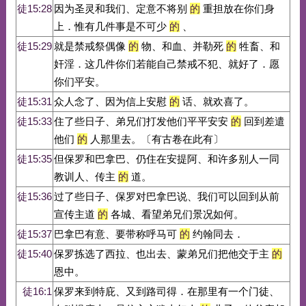
徒15:28
因为圣灵和我们、定意不将别
的
重担放在你们身
上．惟有几件事是不可少
的
、
徒15:29
就是禁戒祭偶像
的
物、和血、并勒死
的
牲畜、和
奸淫．这几件你们若能自己禁戒不犯、就好了．愿
你们平安。
徒15:31
众人念了、因为信上安慰
的
话、就欢喜了。
徒15:33
住了些日子、弟兄们打发他们平平安安
的
回到差遣
他们
的
人那里去。〔有古卷在此有〕
徒15:35
但保罗和巴拿巴、仍住在安提阿、和许多别人一同
教训人、传主
的
道。
徒15:36
过了些日子、保罗对巴拿巴说、我们可以回到从前
宣传主道
的
各城、看望弟兄们景况如何。
徒15:37
巴拿巴有意、要带称呼马可
的
约翰同去．
徒15:40
保罗拣选了西拉、也出去、蒙弟兄们把他交于主
的
恩中。
徒16:1
保罗来到特庇、又到路司得．在那里有一个门徒、