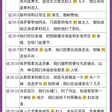
名叫提摩太、是信主之犹太妇人
的
儿子、他父亲却
是希利尼人。
徒16:2
路司得和以哥念
的
弟兄、都称赞他。
徒16:3
保罗要带他同去、只因那些地方
的
犹太人、都知道
他父亲是希利尼人、就给他行了割礼。
徒16:4
他们经过各城、把耶路撒冷使徒和长老所定
的
条
规、交给门徒遵守。
徒16:7
到了每西亚
的
边界、他们想要往庇推尼去、耶稣
的
灵却不许．
徒16:10
保罗既看见这异象、我们随即想要往马其顿去、以
为 神召我们传福音给那里
的
人听。
徒16:12
从那里来到腓立比、就是马其顿这一方
的
头一个
城．也是罗马
的
驻防城．我们在这城里住了几天．
徒16:13
当安息日、我们出城门、到了河边、知道那里有一
个祷告
的
地方、我们就坐下对那聚会
的
妇女讲
道。
徒16:14
有一个卖紫色布匹
的
妇人、名叫吕底亚、是推雅推