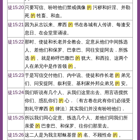
徒15:20
只要写信、吩咐他们禁戒偶像
的
污秽和奸淫、并勒
死
的
牲畜、和血。
徒15:21
因为从古以来、摩西
的
书在各城有人传讲、每逢安
息日、在会堂里诵读。
徒15:22
那时、使徒和长老并全教会、定意从他们中间拣选
人、差他们和保罗、巴拿巴、同往安提阿去．所拣
选
的
、就是称呼巴撒巴
的
犹大、和西拉、这两个
人在弟兄中是作首领
的
。
徒15:23
于是写信交付他们、内中说、使徒和作长老
的
弟兄
们、问安提阿、叙利亚、基利家外邦众弟兄
的
安。
徒15:24
我们听说有几个人、从我们这里出去、用言语搅扰
你们、惑乱你们
的
心．〔有古卷在此有你们必须受
割礼守摩西
的
律法〕其实我们并没有吩咐他们．
徒15:25
所以我们同心定意、拣选几个人、差他们同我们所
亲爱
的
巴拿巴、和保罗、往你们那里去。
徒15:26
这二人是为我主耶稣基督
的
名、不顾性命
的
。