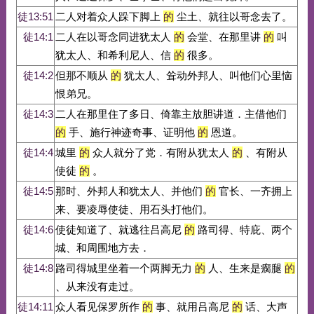
徒13:51
二人对着众人跺下脚上
的
尘土、就往以哥念去了。
徒14:1
二人在以哥念同进犹太人
的
会堂、在那里讲
的
叫
犹太人、和希利尼人、信
的
很多。
徒14:2
但那不顺从
的
犹太人、耸动外邦人、叫他们心里恼
恨弟兄。
徒14:3
二人在那里住了多日、倚靠主放胆讲道．主借他们
的
手、施行神迹奇事、证明他
的
恩道。
徒14:4
城里
的
众人就分了党．有附从犹太人
的
、有附从
使徒
的
。
徒14:5
那时、外邦人和犹太人、并他们
的
官长、一齐拥上
来、要凌辱使徒、用石头打他们。
徒14:6
使徒知道了、就逃往吕高尼
的
路司得、特庇、两个
城、和周围地方去．
徒14:8
路司得城里坐着一个两脚无力
的
人、生来是瘸腿
的
、从来没有走过。
徒14:11
众人看见保罗所作
的
事、就用吕高尼
的
话、大声