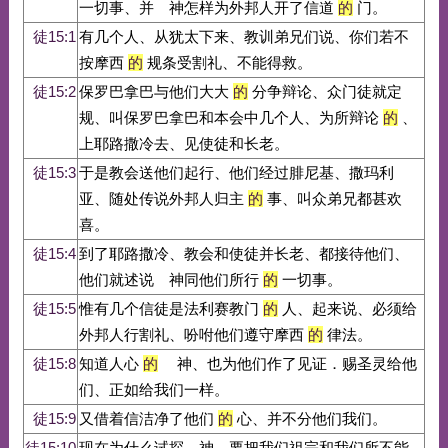
一切事、并 神怎样为外邦人开了信道
的
门。
徒15:1
有几个人、从犹太下来、教训弟兄们说、你们若不
按摩西
的
规条受割礼、不能得救。
徒15:2
保罗巴拿巴与他们大大
的
分争辩论、众门徒就定
规、叫保罗巴拿巴和本会中几个人、为所辩论
的
、
上耶路撒冷去、见使徒和长老。
徒15:3
于是教会送他们起行、他们经过腓尼基、撒玛利
亚、随处传说外邦人归主
的
事、叫众弟兄都甚欢
喜。
徒15:4
到了耶路撒冷、教会和使徒并长老、都接待他们、
他们就述说 神同他们所行
的
一切事。
徒15:5
惟有几个信徒是法利赛教门
的
人、起来说、必须给
外邦人行割礼、吩咐他们遵守摩西
的
律法。
徒15:8
知道人心
的
神、也为他们作了见证．赐圣灵给他
们、正如给我们一样。
徒15:9
又借着信洁净了他们
的
心、并不分他们我们。
徒15:10
现在为什么试探 神、要把我们祖宗和我们所不能