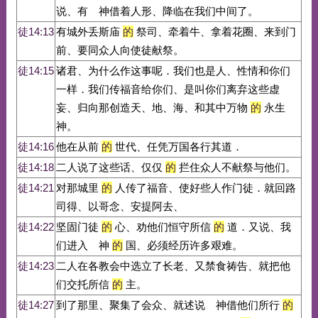
说、有 神借着人形、降临在我们中间了。
徒14:13
有城外丢斯庙
的
祭司、牵着牛、拿着花圈、来到门
前、要同众人向使徒献祭。
徒14:15
诸君、为什么作这事呢．我们也是人、性情和你们
一样．我们传福音给你们、是叫你们离弃这些虚
妄、归向那创造天、地、海、和其中万物
的
永生
神。
徒14:16
他在从前
的
世代、任凭万国各行其道．
徒14:18
二人说了这些话、仅仅
的
拦住众人不献祭与他们。
徒14:21
对那城里
的
人传了福音、使好些人作门徒．就回路
司得、以哥念、安提阿去、
徒14:22
坚固门徒
的
心、劝他们恒守所信
的
道．又说、我
们进入 神
的
国、必须经历许多艰难。
徒14:23
二人在各教会中选立了长老、又禁食祷告、就把他
们交托所信
的
主。
徒14:27
到了那里、聚集了会众、就述说 神借他们所行
的