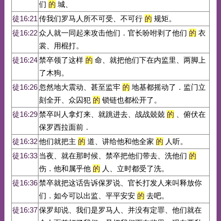
们
的
城、
徒16:21
传我们罗马人所不可受、不可行
的
规矩。
徒16:22
众人就一同起来攻击他们．官长吩咐剥了他们
的
衣
裳、用棍打。
徒16:24
禁卒领了这样
的
命、就把他们下在内监里、两脚上
了木狗。
徒16:26
忽然地大震动、甚至监牢
的
地基都摇动了．监门立
刻全开、众囚犯
的
锁链也都松开了。
徒16:29
禁卒叫人拿灯来、就跳进去、战战兢兢
的
、俯伏在
保罗西拉面前．
徒16:32
他们就把主
的
道、讲给他和他全家
的
人听。
徒16:33
当夜、就在那时候、禁卒把他们带去、洗他们
的
伤．他和属乎他
的
人、立时都受了洗。
徒16:36
禁卒就把这话告诉保罗说、官长打发人来叫释放你
们．如今可以出监、平平安安
的
去吧。
徒16:37
保罗却说、我们是罗马人、并没有定罪、他们就在