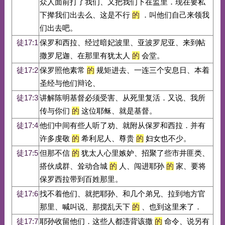
众人面前打了我们、又把我们下在监里．现在要私
下撵我们出去么、这是不行
的
．叫他们自己来领我
们出去吧。
徒17:1
保罗和西拉、经过暗妃波里、亚波罗尼亚、来到帖
撒罗尼迦、在那里有犹太人
的
会堂。
徒17:2
保罗照他素常
的
规矩进去、一连三个安息日、本着
圣经与他们辩论、
徒17:3
讲解陈明基督必须受害、从死里复活．又说、我所
传与你们
的
这位耶稣、就是基督。
徒17:4
他们中间有些人听了劝、就附从保罗和西拉．并有
许多虔敬
的
希利尼人、尊贵
的
妇女也不少。
徒17:5
但那不信
的
犹太人心里嫉妒、招聚了些市井匪类、
搭伙成群、耸动合城
的
人、闯进耶孙
的
家、要将
保罗西拉带到百姓那里。
徒17:6
找不着他们、就把耶孙、和几个弟兄、拉到地方官
那里、喊叫说、那搅乱天下
的
、也到这里来了．
徒17:7
耶孙收留他们．这些人都违背该撒
的
命令、说另有