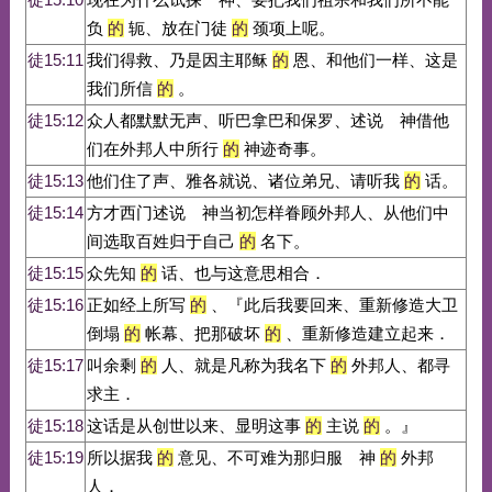
负
的
轭、放在门徒
的
颈项上呢。
徒15:11
我们得救、乃是因主耶稣
的
恩、和他们一样、这是
我们所信
的
。
徒15:12
众人都默默无声、听巴拿巴和保罗、述说 神借他
们在外邦人中所行
的
神迹奇事。
徒15:13
他们住了声、雅各就说、诸位弟兄、请听我
的
话。
徒15:14
方才西门述说 神当初怎样眷顾外邦人、从他们中
间选取百姓归于自己
的
名下。
徒15:15
众先知
的
话、也与这意思相合．
徒15:16
正如经上所写
的
、『此后我要回来、重新修造大卫
倒塌
的
帐幕、把那破坏
的
、重新修造建立起来．
徒15:17
叫余剩
的
人、就是凡称为我名下
的
外邦人、都寻
求主．
徒15:18
这话是从创世以来、显明这事
的
主说
的
。』
徒15:19
所以据我
的
意见、不可难为那归服 神
的
外邦
人．