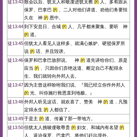
徒13:43
散会以后、犹太人和敬虔进犹太教
的
人、多有跟从
保罗、巴拿巴
的
、二人对他们讲道、劝他们务要恒
久在 神
的
恩中。
徒13:44
到下安息日、合城
的
人、几乎都来聚集、要听 神
的
道。
徒13:45
但犹太人看见人这样多、就满心嫉妒、硬驳保罗所
说
的
话、并且毁谤。
徒13:46
保罗和巴拿巴放胆说、 神
的
道先讲给你们、原是
应当
的
、只因你们弃绝这道、断定自己不配得永
生、我们就转向外邦人去。
徒13:47
因为主曾这样吩咐我们说、『我已经立你作外邦人
的
光、叫你施行救恩直到地极。』
徒13:48
外邦人听见这话、就欢喜了、赞美 神
的
道．凡预
定得永生
的
人都信了。
徒13:49
于是主
的
道、传遍了那一带地方。
徒13:50
但犹太人挑唆虔敬尊贵
的
妇女、和城内有名望
的
人、逼迫保罗、巴拿巴、将他们赶出境外。