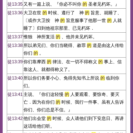
徒13:35
又有一篇上说、『你必不叫你
的
圣者见朽坏。』
徒13:36
大卫在世
的
时候、遵行了 神
的
旨意、就睡了、
〔或作大卫按 神
的
旨意服事了他那一世
的
人就
睡了〕归到他祖宗那里、已见朽坏．
徒13:37
惟独 神所复活
的
、他并未见朽坏。
徒13:38
所以弟兄们、你们当晓得、赦罪
的
道是由这人传给
你们
的
。
徒13:39
你们靠摩西
的
律法、在一切不得称义
的
事上、信
靠这人、就都得称义了。
徒13:40
所以你们务要小心、免得先知书上所说
的
临到你
们。
徒13:41
主说、『你们这轻慢
的
人要观看、要惊奇、要灭
亡．因为在你们
的
时候、我行一件事、虽有人告诉
你们、你们总是不信。』
徒13:42
他们出会堂
的
时候、众人请他们到下安息日、再讲
这话给他们听。