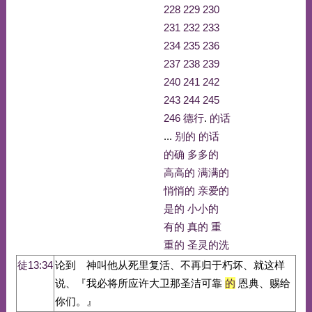
228
229
230
231
232
233
234
235
236
237
238
239
240
241
242
243
244
245
246
德行
.
的话
...
别的
的话
的确
多多的
高高的
满满的
悄悄的
亲爱的
是的
小小的
有的
真的
重
重的
圣灵的洗
徒13:34
论到 神叫他从死里复活、不再归于朽坏、就这样
说、『我必将所应许大卫那圣洁可靠
的
恩典、赐给
你们。』