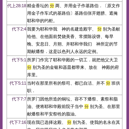
代上28:18
精金香坛的
分
两、并用金子作基路伯．〔原文作
用金子作车式的基路伯〕基路伯张开翅膀、遮掩
耶和华的约柜。
代下2:4
我要为耶和华我 神的名建造殿宇、
分
别为圣献
给他、在他面前焚烧美香、常摆陈设饼、每早
晚、安息日、月朔、并耶和华我们 神所定的节
期献燔祭．这是以色列人永远的定例。
代下5:1
所罗门作完了耶和华殿的一切工．就把他父大卫
分
别为圣的金银和器皿都带来、放在 神殿的府
库里。
代下5:11
当时在那里所有的祭司、都已自洁、并不
分
班供
职．
代下7:7
所罗门因他所造的铜坛、容不下燔祭、素祭和脂
油、便将耶和华殿前院子当中
分
别为圣、在那里
献燔祭和平安祭牲的脂油。
代下7:16
现在我已选择这殿、
分
别为圣、使我的名永在其