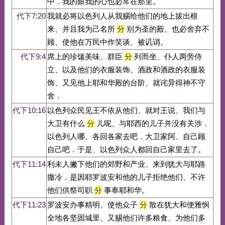
中．我的眼我的心也必常在那里。
代下7:20
我就必将以色列人从我赐给他们的地上拔出根
来、并且我为己名所
分
别为圣的殿、也必舍弃不
顾、使他在万民中作笑谈、被讥诮。
代下9:4
席上的珍馐美味、群臣
分
列而坐、仆人两旁侍
立、以及他们的衣服装饰、酒政和酒政的衣服装
饰、又见他上耶和华殿的台阶、就诧异得神不守
舍．
代下10:16
以色列众民见王不依从他们、就对王说、我们与
大卫有什么
分
儿呢、与耶西的儿子并没有关涉．
以色列人哪、各回各家去吧．大卫家阿、自己顾
自己吧．于是、以色列众人都回自己家里去了。
代下11:14
利未人撇下他们的郊野和产业、来到犹大与耶路
撒冷．是因耶罗波安和他的儿子拒绝他们、不许
他们供祭司职
分
事奉耶和华。
代下11:23
罗波安办事精明、使他众子
分
散在犹大和便雅悯
全地各坚固城里、又赐他们许多粮食、为他们多