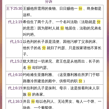
分诉
王下25:30
王赐他所需用的食物、日日赐他一
分
、终身都是
这样。
代上1:19
希伯生了两个儿子、一个名叫法勒〔法勒就是
分
的意思〕因为那时人就
分
地居住．法勒的兄弟名
叫约坍。
代上5:1
以色列的长子原是流便、因他污秽了父亲的床、
他长子的名
分
就归了约瑟、只是按家谱他不算长
子。
代上5:2
犹大胜过一切弟兄、君王也是从他而出．长子的
名
分
却归约瑟。
代上6:10
约哈难生亚撒利雅、（这亚撒利雅在所罗门于耶
路撒冷所建造的殿中、供祭司的职
分
）
代上6:19
米拉利的儿子是抹利、母示．这是按着利未人宗
族
分
的各家。
代上16:3
并且
分
给以色列人、无论男女、每人一个饼、一
块肉、一个葡萄饼。