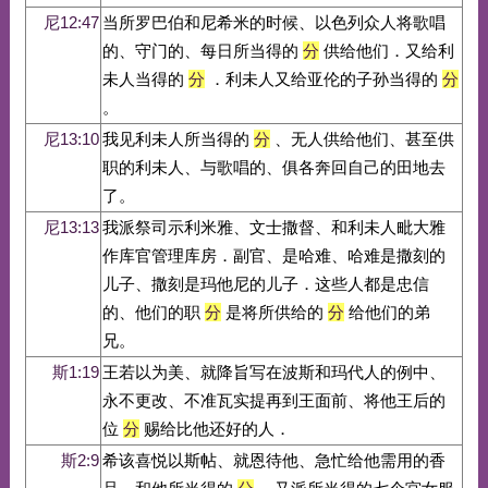
尼12:47
当所罗巴伯和尼希米的时候、以色列众人将歌唱
的、守门的、每日所当得的
分
供给他们．又给利
未人当得的
分
．利未人又给亚伦的子孙当得的
分
。
尼13:10
我见利未人所当得的
分
、无人供给他们、甚至供
职的利未人、与歌唱的、俱各奔回自己的田地去
了。
尼13:13
我派祭司示利米雅、文士撒督、和利未人毗大雅
作库官管理库房．副官、是哈难、哈难是撒刻的
儿子、撒刻是玛他尼的儿子．这些人都是忠信
的、他们的职
分
是将所供给的
分
给他们的弟
兄。
斯1:19
王若以为美、就降旨写在波斯和玛代人的例中、
永不更改、不准瓦实提再到王面前、将他王后的
位
分
赐给比他还好的人．
斯2:9
希该喜悦以斯帖、就恩待他、急忙给他需用的香