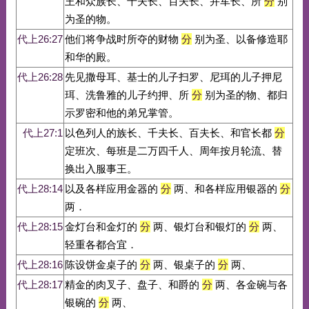
王和众族长、千夫长、百夫长、并军长、所
分
别
为圣的物。
代上26:27
他们将争战时所夺的财物
分
别为圣、以备修造耶
和华的殿。
代上26:28
先见撒母耳、基士的儿子扫罗、尼珥的儿子押尼
珥、洗鲁雅的儿子约押、所
分
别为圣的物、都归
示罗密和他的弟兄掌管。
代上27:1
以色列人的族长、千夫长、百夫长、和官长都
分
定班次、每班是二万四千人、周年按月轮流、替
换出入服事王。
代上28:14
以及各样应用金器的
分
两、和各样应用银器的
分
两．
代上28:15
金灯台和金灯的
分
两、银灯台和银灯的
分
两、
轻重各都合宜．
代上28:16
陈设饼金桌子的
分
两、银桌子的
分
两、
代上28:17
精金的肉叉子、盘子、和爵的
分
两、各金碗与各
银碗的
分
两、