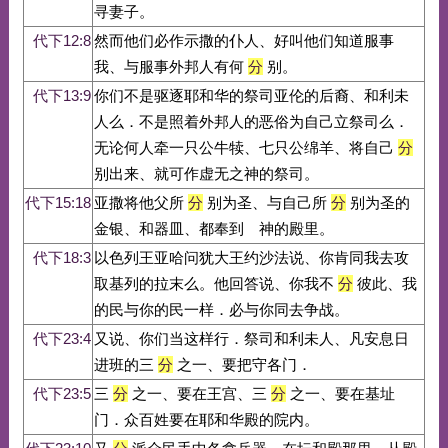
寻妻子。
代下12:8
然而他们必作示撒的仆人、好叫他们知道服事
我、与服事外邦人有何
分
别。
代下13:9
你们不是驱逐耶和华的祭司亚伦的后裔、和利未
人么．不是照着外邦人的恶俗为自己立祭司么．
无论何人牵一只公牛犊、七只公绵羊、将自己
分
别出来、就可作虚无之神的祭司。
代下15:18
亚撒将他父所
分
别为圣、与自己所
分
别为圣的
金银、和器皿、都奉到 神的殿里。
代下18:3
以色列王亚哈问犹大王约沙法说、你肯同我去攻
取基列的拉末么。他回答说、你我不
分
彼此、我
的民与你的民一样．必与你同去争战。
代下23:4
又说、你们当这样行．祭司和利未人、凡安息日
进班的三
分
之一、要把守各门．
代下23:5
三
分
之一、要在王宫、三
分
之一、要在基址
门．众百姓要在耶和华殿的院内。