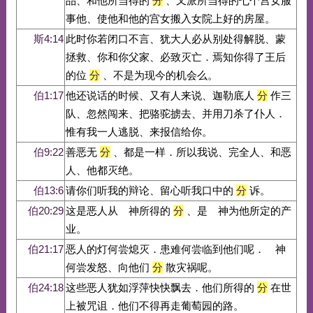
品、和他所当得的
分
、又派所当得的七个宫女服
事他、使他和他的宫女搬入女院上好的房屋。
斯4:14
此时你若闭口不言、犹大人必从别处得解脱、蒙
拯救、你和你父家、必致灭亡．焉知你得了王后
的位
分
、不是为现今的机会么。
伯1:17
他还说话的时候、又有人来说、迦勒底人
分
作三
队、忽然闯来、把骆驼掳去、并用刀杀了仆人．
惟有我一人逃脱、来报信给你。
伯9:22
善恶无
分
、都是一样．所以我说、完全人、和恶
人、他都灭绝。
伯13:6
请你们听我的辩论、留心听我口中的
分
诉。
伯20:29
这是恶人从 神所得的
分
、是 神为他所定的产
业。
伯21:17
恶人的灯何尝熄灭．患难何尝临到他们呢． 神
何尝发怒、向他们
分
散灾祸呢。
伯24:18
这些恶人犹如浮萍快快飘去．他们所得的
分
在世
上被咒诅．他们不得再走葡萄园的路。