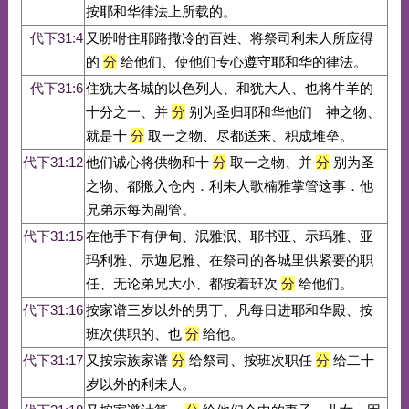
按耶和华律法上所载的。
代下31:4
又吩咐住耶路撒冷的百姓、将祭司利未人所应得
的
分
给他们、使他们专心遵守耶和华的律法。
代下31:6
住犹大各城的以色列人、和犹大人、也将牛羊的
十分之一、并
分
别为圣归耶和华他们 神之物、
就是十
分
取一之物、尽都送来、积成堆垒。
代下31:12
他们诚心将供物和十
分
取一之物、并
分
别为圣
之物、都搬入仓内．利未人歌楠雅掌管这事．他
兄弟示每为副管。
代下31:15
在他手下有伊甸、泯雅泯、耶书亚、示玛雅、亚
玛利雅、示迦尼雅、在祭司的各城里供紧要的职
任、无论弟兄大小、都按着班次
分
给他们。
代下31:16
按家谱三岁以外的男丁、凡每日进耶和华殿、按
班次供职的、也
分
给他。
代下31:17
又按宗族家谱
分
给祭司、按班次职任
分
给二十
岁以外的利未人。