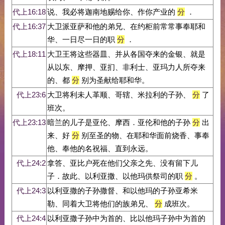
代上16:18
说、我必将迦南地赐给你、作你产业的
分
．
代上16:37
大卫派亚萨和他的弟兄、在约柜前常常事奉耶和
华、一日尽一日的职
分
．
代上18:11
大卫王将这些器皿、并从各国夺来的金银、就是
从以东、摩押、亚扪、非利士、亚玛力人所夺来
的、都
分
别为圣献给耶和华。
代上23:6
大卫将利未人革顺、哥辖、米拉利的子孙、
分
了
班次。
代上23:13
暗兰的儿子是亚伦、摩西．亚伦和他的子孙
分
出
来、好
分
别至圣的物、在耶和华面前烧香、事奉
他、奉他的名祝福、直到永远。
代上24:2
拿答、亚比户死在他们父亲之先、没有留下儿
子．故此、以利亚撒、以他玛供祭司的职
分
。
代上24:3
以利亚撒的子孙撒督、和以他玛的子孙亚希米
勒、同着大卫将他们的族弟兄、
分
成班次。
代上24:4
以利亚撒子孙中为首的、比以他玛子孙中为首的