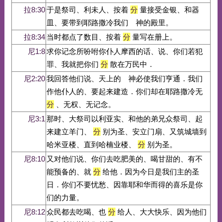
拉8:30
于是祭司、利未人、按着
分
量接受金银、和器
皿、要带到耶路撒冷我们 神的殿里。
拉8:34
当时都点了数目、按着
分
量写在册上。
尼1:8
求你记念所吩咐你仆人摩西的话、说、你们若犯
罪、我就把你们
分
散在万民中．
尼2:20
我回答他们说、天上的 神必使我们亨通．我们
作他仆人的、要起来建造．你们却在耶路撒冷无
分
、无权、无记念。
尼3:1
那时、大祭司以利亚实、和他的弟兄众祭司、起
来建立羊门、
分
别为圣、安立门扇、又筑城墙到
哈米亚楼、直到哈楠业楼、
分
别为圣。
尼8:10
又对他们说、你们去吃肥美的、喝甘甜的、有不
能预备的、就
分
给他．因为今日是我们主的圣
日．你们不要忧愁、因靠耶和华而得的喜乐是你
们的力量。
尼8:12
众民都去吃喝、也
分
给人、大大快乐、因为他们