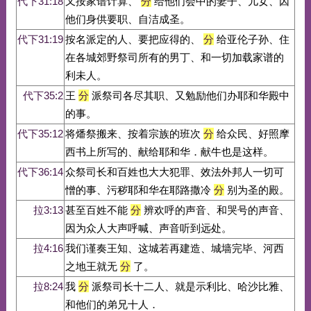
代下31:18
又按家谱计算、
分
给他们会中的妻子、儿女、因
他们身供要职、自洁成圣。
代下31:19
按名派定的人、要把应得的、
分
给亚伦子孙、住
在各城郊野祭司所有的男丁、和一切加载家谱的
利未人。
代下35:2
王
分
派祭司各尽其职、又勉励他们办耶和华殿中
的事。
代下35:12
将燔祭搬来、按着宗族的班次
分
给众民、好照摩
西书上所写的、献给耶和华．献牛也是这样。
代下36:14
众祭司长和百姓也大大犯罪、效法外邦人一切可
憎的事、污秽耶和华在耶路撒冷
分
别为圣的殿。
拉3:13
甚至百姓不能
分
辨欢呼的声音、和哭号的声音、
因为众人大声呼喊、声音听到远处。
拉4:16
我们谨奏王知、这城若再建造、城墙完毕、河西
之地王就无
分
了。
拉8:24
我
分
派祭司长十二人、就是示利比、哈沙比雅、
和他们的弟兄十人．