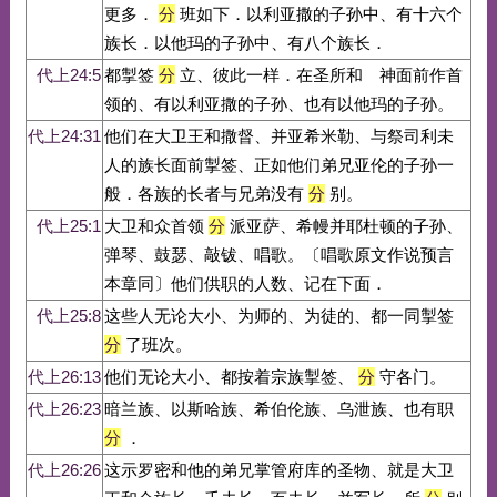
更多．
分
班如下．以利亚撒的子孙中、有十六个
族长．以他玛的子孙中、有八个族长．
代上24:5
都掣签
分
立、彼此一样．在圣所和 神面前作首
领的、有以利亚撒的子孙、也有以他玛的子孙。
代上24:31
他们在大卫王和撒督、并亚希米勒、与祭司利未
人的族长面前掣签、正如他们弟兄亚伦的子孙一
般．各族的长者与兄弟没有
分
别。
代上25:1
大卫和众首领
分
派亚萨、希幔并耶杜顿的子孙、
弹琴、鼓瑟、敲钹、唱歌。〔唱歌原文作说预言
本章同〕他们供职的人数、记在下面．
代上25:8
这些人无论大小、为师的、为徒的、都一同掣签
分
了班次。
代上26:13
他们无论大小、都按着宗族掣签、
分
守各门。
代上26:23
暗兰族、以斯哈族、希伯伦族、乌泄族、也有职
分
．
代上26:26
这示罗密和他的弟兄掌管府库的圣物、就是大卫