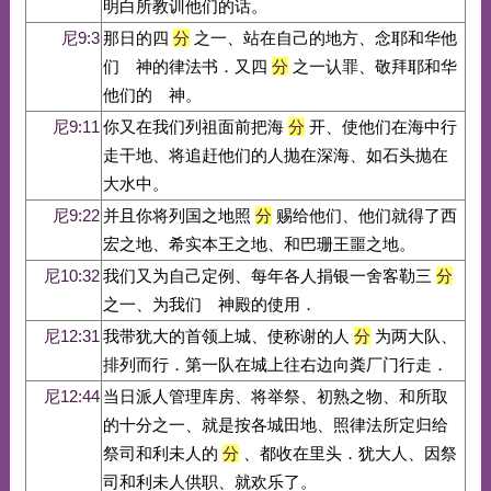
明白所教训他们的话。
尼9:3
那日的四
分
之一、站在自己的地方、念耶和华他
们 神的律法书．又四
分
之一认罪、敬拜耶和华
他们的 神。
尼9:11
你又在我们列祖面前把海
分
开、使他们在海中行
走干地、将追赶他们的人抛在深海、如石头抛在
大水中。
尼9:22
并且你将列国之地照
分
赐给他们、他们就得了西
宏之地、希实本王之地、和巴珊王噩之地。
尼10:32
我们又为自己定例、每年各人捐银一舍客勒三
分
之一、为我们 神殿的使用．
尼12:31
我带犹大的首领上城、使称谢的人
分
为两大队、
排列而行．第一队在城上往右边向粪厂门行走．
尼12:44
当日派人管理库房、将举祭、初熟之物、和所取
的十分之一、就是按各城田地、照律法所定归给
祭司和利未人的
分
、都收在里头．犹大人、因祭
司和利未人供职、就欢乐了。