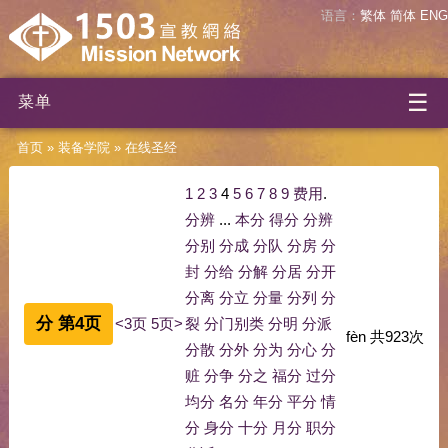
语言：
繁体
简体
ENG
☰
菜单
首页
»
装备学院
»
在线圣经
1
2
3
4
5
6
7
8
9
费用
.
分辨
...
本分
得分
分辨
分别
分成
分队
分房
分
封
分给
分解
分居
分开
分离
分立
分量
分列
分
分 第4页
<3页
5页>
裂
分门别类
分明
分派
fèn
共
923
次
分散
分外
分为
分心
分
赃
分争
分之
福分
过分
均分
名分
年分
平分
情
分
身分
十分
月分
职分