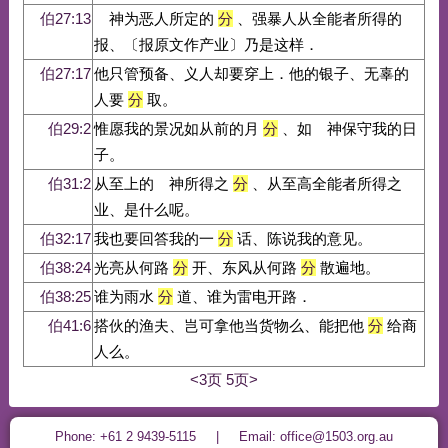
伯27:13
神为恶人所定的
分
、强暴人从全能者所得的
报、〔报原文作产业〕乃是这样．
伯27:17
他只管预备、义人却要穿上．他的银子、无辜的
人要
分
取。
伯29:2
惟愿我的景况如从前的月
分
、如 神保守我的日
子。
伯31:2
从至上的 神所得之
分
、从至高全能者所得之
业、是什么呢。
伯32:17
我也要回答我的一
分
话、陈说我的意见。
伯38:24
光亮从何路
分
开、东风从何路
分
散遍地。
伯38:25
谁为雨水
分
道、谁为雷电开路．
伯41:6
搭伙的渔夫、岂可拿他当货物么、能把他
分
给商
人么。
<3页
5页>
Phone: +61 2 9439-5115 | Email: office@1503.org.au