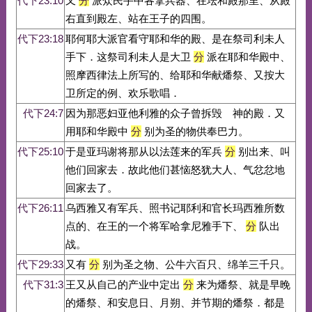
代下23:10
又
分
派众民手中各拿兵器、在坛和殿那里、从殿
右直到殿左、站在王子的四围。
代下23:18
耶何耶大派官看守耶和华的殿、是在祭司利未人
手下．这祭司利未人是大卫
分
派在耶和华殿中、
照摩西律法上所写的、给耶和华献燔祭、又按大
卫所定的例、欢乐歌唱．
代下24:7
因为那恶妇亚他利雅的众子曾拆毁 神的殿．又
用耶和华殿中
分
别为圣的物供奉巴力。
代下25:10
于是亚玛谢将那从以法莲来的军兵
分
别出来、叫
他们回家去．故此他们甚恼怒犹大人、气忿忿地
回家去了。
代下26:11
乌西雅又有军兵、照书记耶利和官长玛西雅所数
点的、在王的一个将军哈拿尼雅手下、
分
队出
战。
代下29:33
又有
分
别为圣之物、公牛六百只、绵羊三千只。
代下31:3
王又从自己的产业中定出
分
来为燔祭、就是早晚
的燔祭、和安息日、月朔、并节期的燔祭．都是