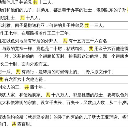
他和他儿子并弟兄
共
十二人。
他们和他们的儿子、并弟兄、都是善于办事的壮士．俄别以东的子孙
都是壮士、
共
十八人。
巴利雅、四子是撒迦利亚．何萨的儿子并弟兄
共
十三人。
作王七年、在耶路撒冷作王三十三年。
住在以色列地所有寄居的外邦人．
共
有十五万三千六百名．
、与殿的宽窄一样、宽也是二十肘．粘贴精金、
共
用金子六百他连
十肘．这基路伯的一个翅膀长五肘、挨着殿这边的墙．那一个翅膀
长二十肘、面向外殿而立。
肘十瓜、
共
有两行．是铸海的时候铸上的。〔野瓜原文作牛〕
共
有六百六十六他连得．
列众人的王、
共
四十年．
聚犹大家、和便雅悯家、
共
十八万人、都是挑选的战士、要与以色
犹大和便雅悯的宗族、设立千夫长、百夫长．又数点人数、从二十岁
麦擒住约哈斯〔就是亚哈谢〕的孙子约阿施的儿子犹大王亚玛谢、将
角门、
共
四百肘。