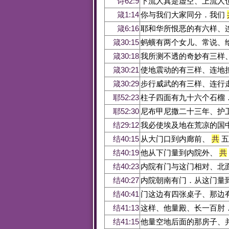
诗62:9
下流人真是虚空、上流人
箴1:14
你与我们大家同分．我们
箴6:16
耶和华所恨恶的有六样、
箴30:15
蚂蟥有两个女儿、常说、
箴30:18
我所测不透的奇妙有三样
箴30:21
使地震动的有三样、连地
箴30:29
步行威武的有三样、连行
耶52:23
柱子四面有九十六个石榴
耶52:30
尼布甲尼撒二十三年、护
结29:12
我必使埃及地在荒凉的国
结40:15
从大门口到内廊前、
共
五
结40:19
他从下门量到内院外、
共
结40:23
内院有门与这门相对、北
结40:27
内院朝南有门．从这门量
结40:41
门这边有四张桌子、那边
结41:13
这样、他量殿、长一百肘
结41:15
他量空地后面的那房子、