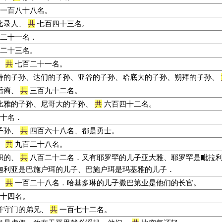
一百八十八名。
比录人、
共
七百四十三名。
二十一名．
二十三名。
、
共
七百二十一名。
特的子孙、达们的子孙、亚谷的子孙、哈底大的子孙、朔拜的子孙、
后裔、
共
三百九十二名。
比雅的子孙、尼哥大的子孙、
共
六百四十二名。
十名．
子孙、
共
四百六十八名、都是勇士。
、
共
九百二十八名。
职的、
共
八百二十二名．又有耶罗罕的儿子亚大雅、耶罗罕是毗拉
迦利亚是巴施户珥的儿子、巴施户珥是玛基雅的儿子．
、
共
一百二十八名．哈基多琳的儿子撒巴第业是他们的长官。
十四名。
并守门的弟兄、
共
一百七十二名。