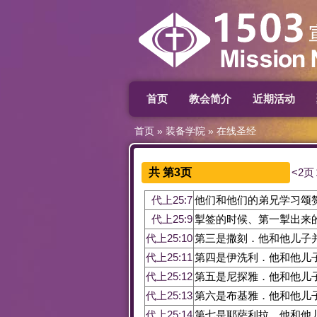
首页
教会简介
近期活动
首页
»
装备学院
»
在线圣经
共 第3页
<2页
代上25:7
他们和他们的弟兄学习颂
代上25:9
掣签的时候、第一掣出来
代上25:10
第三是撒刻．他和他儿子
代上25:11
第四是伊洗利．他和他儿
代上25:12
第五是尼探雅．他和他儿
代上25:13
第六是布基雅．他和他儿
代上25:14
第七是耶萨利拉．他和他