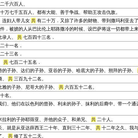
二千六百人、
十万七千五百人、都有大能、善于争战、帮助王攻击仇敌。
、连妇人带儿女
共
有二十万．又掠了许多的财物、带到撒玛利亚去
件．被掳的人从巴比伦上耶路撒冷的时候、设巴萨将这一切都带上
比录人、
共
七百四十三名．
二十一名．
二十三名．
、
共
七百二十五名．
特的子孙、达们的子孙、亚谷的子孙、哈底大的子孙、朔拜的子孙、
裔、
共
三百九十二名。
比雅的子孙、尼哥大的子孙、
共
六百五十二名。
十名。
我们、他们在以色列的曾孙、利未的孙子、抹利的后裔中、带一个通
米拉利的子孙耶筛亚、并他的众子、和弟兄、
共
二十人。
长、就是从亚达薛西王二十年、直到三十二年、
共
十二年之久、我与
了、
共
修了五十二天。