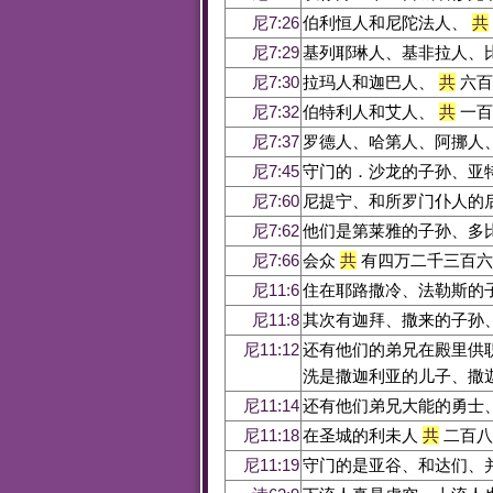
尼7:26
伯利恒人和尼陀法人、
共
尼7:29
基列耶琳人、基非拉人、
尼7:30
拉玛人和迦巴人、
共
六百
尼7:32
伯特利人和艾人、
共
一百
尼7:37
罗德人、哈第人、阿挪人
尼7:45
守门的．沙龙的子孙、亚
尼7:60
尼提宁、和所罗门仆人的
尼7:62
他们是第莱雅的子孙、多
尼7:66
会众
共
有四万二千三百六
尼11:6
住在耶路撒冷、法勒斯的
尼11:8
其次有迦拜、撒来的子孙
尼11:12
还有他们的弟兄在殿里供
洗是撒迦利亚的儿子、撒
尼11:14
还有他们弟兄大能的勇士
尼11:18
在圣城的利未人
共
二百八
尼11:19
守门的是亚谷、和达们、