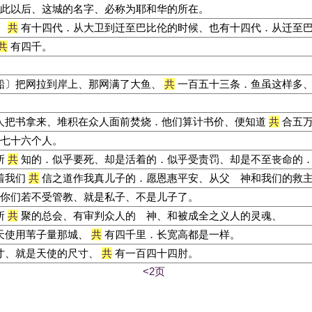
此以后、这城的名字、必称为耶和华的所在。
、
共
有十四代．从大卫到迁至巴比伦的时候、也有十四代．从迁至
共
有四千。
船〕把网拉到岸上、那网满了大鱼、
共
一百五十三条．鱼虽这样多
人把书拿来、堆积在众人面前焚烧．他们算计书价、便知道
共
合五万
七十六个人。
所
共
知的．似乎要死、却是活着的．似乎受责罚、却是不至丧命的
着我们
共
信之道作我真儿子的．愿恩惠平安、从父 神和我们的救
你们若不受管教、就是私子、不是儿子了。
所
共
聚的总会、有审判众人的 神、和被成全之义人的灵魂、
天使用苇子量那城、
共
有四千里．长宽高都是一样。
寸、就是天使的尺寸、
共
有一百四十四肘。
<2页