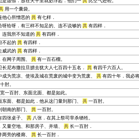
也是虚假．放在天平里就必浮起．他们一
共
比空气还轻。
共
用一个囊袋。
连他心所憎恶的
共
有七样．
给呀给呀．有三样不知足的、连不说够的
共
有四样．
、连我所不知道的
共
有四样．
担不起的
共
有四样．
走威武的
共
有四样．
．在网子周围、
共
有一百石榴。
卫长尼布撒拉旦掳去犹大人七百四十五名．
共
有四千六百人。
中成为荒凉、使埃及城在荒废的城中变为荒废、
共
有四十年．我必将
十肘。
宽一百肘、东面北面、都是如此。
面东面、都是如此．他从这门量到那门、
共
一百肘。
到朝南的那门、
共
一百肘。
有四张桌子、
共
八张．在其上祭司宰杀牺牲。
．又量空地、和那房子、并墙、
共
长一百肘．
并两旁的楼廊、
共
长一百肘．