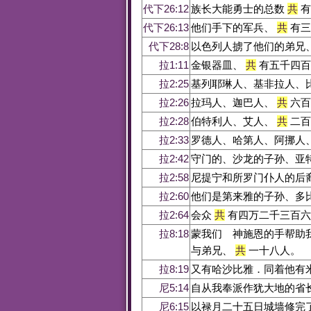
代下26:12
族长大能勇士的总数
共
有
代下26:13
他们手下的军兵、
共
有三
代下28:8
以色列人掳了他们的弟兄
拉1:11
金银器皿、
共
有五千四百
拉2:25
基列耶琳人、基非拉人、
拉2:26
拉玛人、迦巴人、
共
六百
拉2:28
伯特利人、艾人、
共
二百
拉2:33
罗德人、哈第人、阿挪人
拉2:42
守门的、沙龙的子孙、亚
拉2:58
尼提宁和所罗门仆人的后
拉2:60
他们是第来雅的子孙、多
拉2:64
会众
共
有四万二千三百六
拉8:18
蒙我们 神施恩的手帮助
与弟兄、
共
一十八人。
拉8:19
又有哈沙比雅．同着他有
尼5:14
自从我奉派作犹大地的省
尼6:15
以禄月二十五日城墙修完