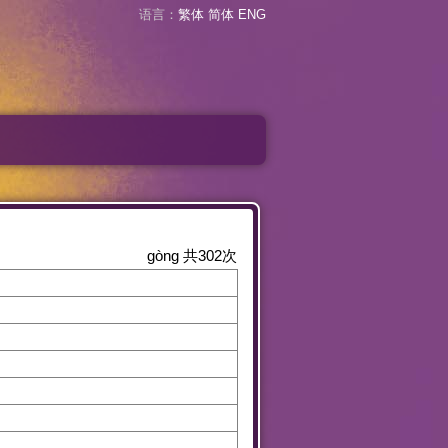
语言：
繁体
简体
ENG
gòng
共
302
次
。