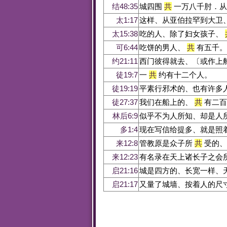
结48:35
城四围
共
一万八千肘．从
太1:17
这样、从亚伯拉罕到大卫
太15:38
吃的人、除了妇女孩子、
可6:44
吃饼的男人、
共
有五千。
约21:11
西门彼得就去、〔或作上
徒19:7
一
共
约有十二个人。
徒19:19
平素行邪术的、也有许多
徒27:37
我们在船上的、
共
有二百
林后6:9
似乎不为人所知、却是人
多1:4
现在写信给提多、就是照
来12:8
管教原是众子所
共
受的、
来12:23
有名录在天上诸长子之会
启21:16
城是四方的、长宽一样、
启21:17
又量了城墙、按着人的尺