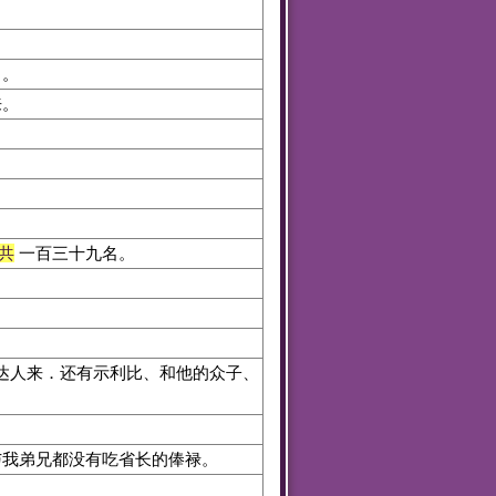
了。
来。
共
一百三十九名。
达人来．还有示利比、和他的众子、
我弟兄都没有吃省长的俸禄。