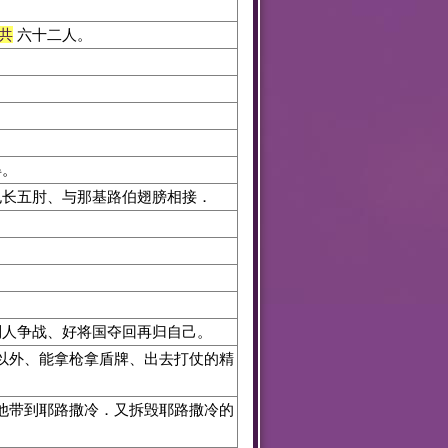
共
六十二人。
得。
也长五肘、与那基路伯翅膀相接．
列人争战、好将国夺回再归自己。
以外、能拿枪拿盾牌、出去打仗的精
他带到耶路撒冷．又拆毁耶路撒冷的