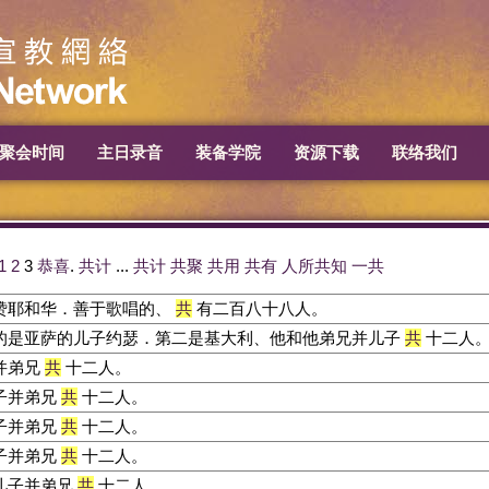
聚会时间
主日录音
装备学院
资源下载
联络我们
1
2
3
恭喜
.
共计
...
共计
共聚
共用
共有
人所共知
一共
赞耶和华．善于歌唱的、
共
有二百八十八人。
的是亚萨的儿子约瑟．第二是基大利、他和他弟兄并儿子
共
十二人
并弟兄
共
十二人。
子并弟兄
共
十二人。
子并弟兄
共
十二人。
子并弟兄
共
十二人。
儿子并弟兄
共
十二人。