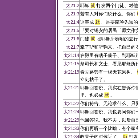
太21:2
耶稣
就
打发两个门徒、对他
太21:3
若有人对你们说什么、你们
太21:4
这事成
就
、是要应验先知的
太21:5
『要对锡安的居民〔原文作
太21:6
门徒
就
照耶稣所吩咐的去行
太21:7
牵了驴和驴驹来、把自己的
太21:14
在殿里有瞎子瘸子、到耶稣
太21:15
祭司长和文士、看见耶稣所
太21:19
看见路旁有一棵无花果树、
立刻枯干了。
太21:21
耶稣回答说、我实在告诉你
里、也必成
就
。
太21:22
你们祷告、无论求什么、只
太21:24
耶稣回答说、我也要问你们
太21:29
他回答说、我不去．以后自
太21:33
你们再听一个比喻．有个家
太21:34
收果子的时候近了、
就
打发