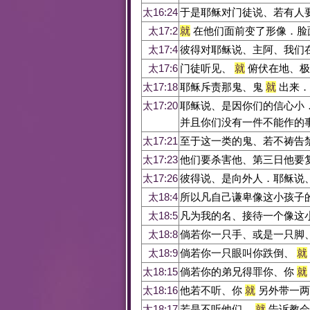
太16:24
于是耶稣对门徒说、若有人
太17:2
就
在他们面前变了形像．脸
太17:4
彼得对耶稣说、主阿、我们
太17:6
门徒听见、
就
俯伏在地、极
太17:18
耶稣斥责那鬼、鬼
就
出来．
太17:20
耶稣说、是因你们的信心小
并且你们没有一件不能作的
太17:21
至于这一类的鬼、若不祷告
太17:23
他们要杀害他、第三日他要
太17:26
彼得说、是向外人．耶稣说
太18:4
所以凡自己谦卑像这小孩子
太18:5
凡为我的名、接待一个像这
太18:8
倘若你一只手、或是一只脚
太18:9
倘若你一只眼叫你跌倒、
就
太18:15
倘若你的弟兄得罪你、你
就
太18:16
他若不听、你
就
另外带一两
太18:17
若是不听他们、
就
告诉教会