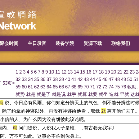
聚会时间
主日录音
装备学院
资源下载
联络我们
1
2
3
4
5
6
7
8
9
10
11
12
13
14
15
16
17
18
19
20
21
22
23
2
32
33
34
35
36
37
38
39
40
41
42
43
44
45
46
47
48
49
50
51
页
53页>
59
60
61
62
63
64
65
66
67
68
69
70
71
72
73
74
75
76
救助
.
就势
就是
就是了
就是说
就手
就算
就要
就坐
造就
早就
这
就
说、今日必有风雨。你们知道分辨天上的气色、倒不能分辨这时
、除了约拿的神迹以外、再没有神迹给他看．耶稣
就
离开他们去了
小信的人、为什么因为没有饼彼此议论呢。
境内、
就
问门徒说、人说我人子是谁。〔有古卷无我字〕
阿、万不可如此、这事必不临到你身上。