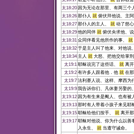
太18:20
因为无论在那里、有两三个
太18:26
那仆人
就
俯伏拜他说、主阿
太18:27
那仆人的主人、
就
动了慈心
太18:29
他的同伴
就
俯伏央求他、说
太18:31
众同伴看见他所作的事、
就
太18:32
于是主人叫了他来、对他说
太18:34
主人
就
大怒、把他交给掌刑
太19:1
耶稣说完了这些话、
就
离开
太19:2
有许多人跟着他．他
就
在那
太19:7
法利赛人说、这样、摩西为
太19:9
我告诉你们、凡休妻另娶的
太19:12
因为有生来是阉人、也有被
太19:13
那时有人带着小孩子来见耶
太19:15
耶稣给他们按手、
就
离开那
太19:17
耶稣对他说、你为什么以善
入永生、
就
当遵守诫命。