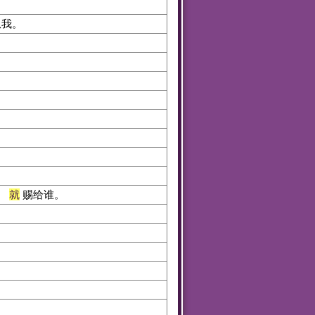
从我。
、
就
赐给谁。