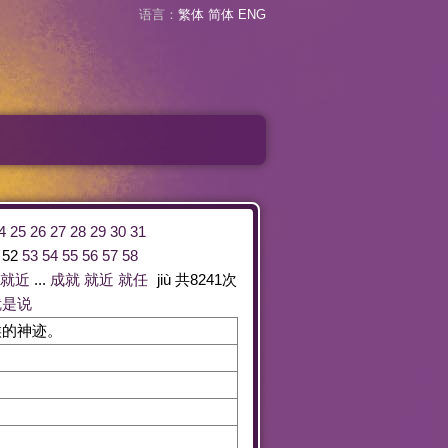
语言：
繁体
简体
ENG
4
25
26
27
28
29
30
31
52
53
54
55
56
57
58
就近
...
成就
就近
就任
jiù
共
8241
次
就是说
候的神迹。
。