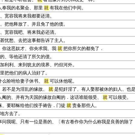
人奉我的名聚会、那里
就
有我在他们中间。
、宽容我将来我都要还清。
、把他释放了、并且免了他的债。
、宽容我吧、将来我必还清。
甚忧愁、去把这事都告诉了主人。
、你这恶奴才、你央求我、我
就
把你所欠的都免了．
的、等他还清了所欠的债。
加利利、来到犹太的境界、约但河外。
里把他们的病人治好了。
什么吩咐给妻子休书、
就
可以休他呢。
、若不是为淫乱的缘故、
就
是犯奸淫了、有人娶那被休的妇人、也
人阉的、并有为天国的缘故自阉的．这话谁能领受、
就
可以领受。
稣、要耶稣给他们按手祷告．门徒
就
责备那些人。
地方去了。
事问我呢、只有一位是善的、〔有古卷作你为什么称我是良善的除了