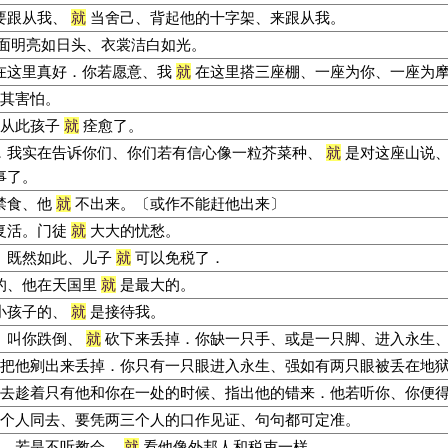
要跟从我、
就
当舍己、背起他的十字架、来跟从我。
面明亮如日头、衣裳洁白如光。
在这里真好．你若愿意、我
就
在这里搭三座棚、一座为你、一座为
其害怕。
从此孩子
就
痊愈了。
．我实在告诉你们、你们若有信心像一粒芥菜种、
就
是对这座山说、
事了。
禁食、他
就
不出来。〔或作不能赶他出来〕
复活。门徒
就
大大的忧愁。
、既然如此、儿子
就
可以免税了．
的、他在天国里
就
是最大的。
小孩子的、
就
是接待我。
、叫你跌倒、
就
砍下来丢掉．你缺一只手、或是一只脚、进入永生
把他剜出来丢掉．你只有一只眼进入永生、强如有两只眼被丢在地
去趁着只有他和你在一处的时候、指出他的错来．他若听你、你便
个人同去、要凭两三个人的口作见证、句句都可定准。
．若是不听教会、
就
看他像外邦人和税吏一样。