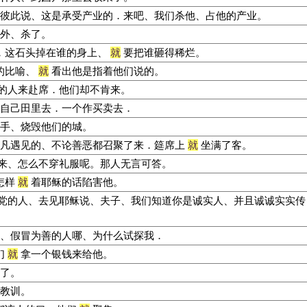
彼此说、这是承受产业的．来吧、我们杀他、占他的产业。
外、杀了。
．这石头掉在谁的身上、
就
要把谁砸得稀烂。
的比喻、
就
看出他是指着他们说的。
的人来赴席．他们却不肯来。
自己田里去．一个作买卖去．
手、烧毁他们的城。
凡遇见的、不论善恶都召聚了来．筵席上
就
坐满了客。
来、怎么不穿礼服呢。那人无言可答。
怎样
就
着耶稣的话陷害他。
党的人、去见耶稣说、夫子、我们知道你是诚实人、并且诚诚实实传
、假冒为善的人哪、为什么试探我．
们
就
拿一个银钱来给他。
了。
教训。