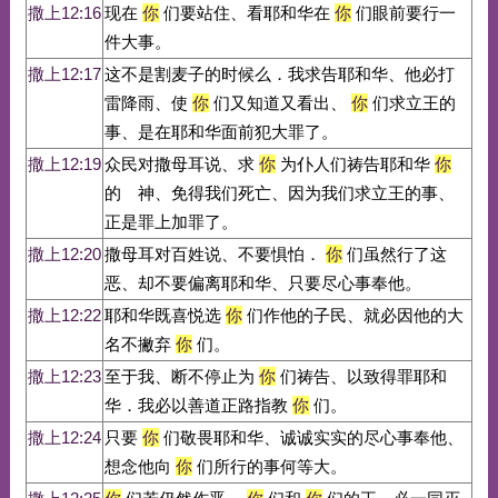
撒上12:16
现在
你
们要站住、看耶和华在
你
们眼前要行一
件大事。
撒上12:17
这不是割麦子的时候么．我求告耶和华、他必打
雷降雨、使
你
们又知道又看出、
你
们求立王的
事、是在耶和华面前犯大罪了。
撒上12:19
众民对撒母耳说、求
你
为仆人们祷告耶和华
你
的 神、免得我们死亡、因为我们求立王的事、
正是罪上加罪了。
撒上12:20
撒母耳对百姓说、不要惧怕．
你
们虽然行了这
恶、却不要偏离耶和华、只要尽心事奉他。
撒上12:22
耶和华既喜悦选
你
们作他的子民、就必因他的大
名不撇弃
你
们。
撒上12:23
至于我、断不停止为
你
们祷告、以致得罪耶和
华．我必以善道正路指教
你
们。
撒上12:24
只要
你
们敬畏耶和华、诚诚实实的尽心事奉他、
想念他向
你
们所行的事何等大。