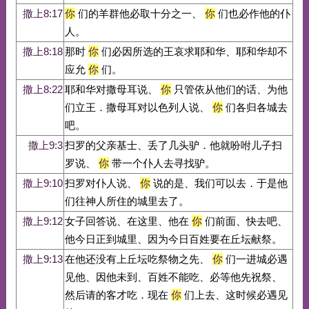
撒上8:17
你
们的羊群他必取十分之一、
你
们也必作他的仆
人。
撒上8:18
那时
你
们必因所选的王哀求耶和华、耶和华却不
应允
你
们。
撒上8:22
耶和华对撒母耳说、
你
只管依从他们的话、为他
们立王．撒母耳对以色列人说、
你
们各归各城去
吧。
撒上9:3
扫罗的父亲基士、丢了几头驴．他就吩咐儿子扫
罗说、
你
带一个仆人去寻找驴。
撒上9:10
扫罗对仆人说、
你
说的是、我们可以去．于是他
们往神人所住的城里去了。
撒上9:12
女子回答说、在这里、他在
你
们前面、快去吧、
他今日正到城里、因为今日百姓要在丘坛献祭。
撒上9:13
在他还没有上丘坛吃祭物之先、
你
们一进城必遇
见他、因他未到、百姓不能吃、必等他先祝祭、
然后请的客才吃．现在
你
们上去、这时候必遇见