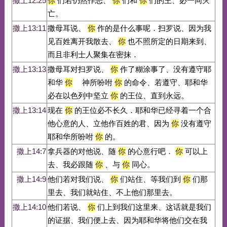
撒上12:25
你
们若仍然作恶、
你
们和
你
们的王、必一同灭
亡。
撒上13:11
撒母耳说、
你
作的是什么事呢．扫罗说、因为我
见百姓离开我散去、
你
也不照所定的日期来到、
而且非利士人聚集在密抹．
撒上13:13
撒母耳对扫罗说、
你
作了糊涂事了、没有遵守耶
和华
你
神所吩咐
你
的命令、若遵守、耶和华
必在以色列中坚立
你
的王位、直到永远。
撒上13:14
现在
你
的王位必不长久．耶和华已经寻着一个合
他心意的人、立他作百姓的君、因为
你
没有遵守
耶和华所吩咐
你
的。
撒上14:7
拿兵器的对他说、随
你
的心意行吧．
你
可以上
去、我必跟随
你
、与
你
同心。
撒上14:9
他们若对我们说、
你
们站住、等我们到
你
们那
里去、我们就站住、不上他们那里去。
撒上14:10
他们若说、
你
们上到我们这里来、这话就是我们
的证据、我们便上去、因为耶和华将他们交在我