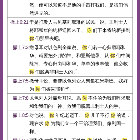
然、便可以知道不是他的手击打我们、是我们偶
然遇见的。
撒上6:21
于是打发人去见基列耶琳的居民、说、非利士人
将耶和华的约柜送回来了、
你
们下来将约柜接到
你
们那里去吧。
撒上7:3
撒母耳对以色列全家说、
你
们若一心归顺耶和
华、就要把外邦的神、和亚斯他录、从
你
们中间
除掉、专心归向耶和华、单单的事奉他．他必救
你
们脱离非利士人的手。
撒上7:5
撒母耳说、要使以色列众人聚集在米斯巴、我好
为
你
们祷告耶和华。
撒上7:8
以色列人对撒母耳说、愿
你
不住的为我们呼求耶
和华我们的 神、救我们脱离非利士人的手。
撒上8:5
对他说、
你
年纪老迈了、
你
儿子不行
你
的道．
现在求
你
为我们立一个王治理我们、像列国一
样。