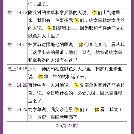
们手里了。
撒上14:12
防兵对约拿单和拿兵器的人说、
你
们上到这里
来、我们有一件事指示
你
们．约拿单就对拿兵器
的人说、
你
跟随我上去、因为耶和华将他们交在
以色列人手里了。
撒上14:17
扫罗就对跟随他的民说、
你
们查点查点、看从我
们这里出去的是谁．他们一查点、就知道约拿单
和拿兵器的人没有在这里。
撒上14:18
那时 神的约柜在以色列人那里．扫罗对亚希亚
说、
你
将 神的约柜运了来。
撒上14:28
百姓中有一人对他说、
你
父亲曾叫百姓严严的起
誓、说、今日吃什么的、必受咒诅．因此百姓就
疲乏了。
撒上14:29
约拿单说、我父亲连累
你
们了．
你
看、我尝了
这一点蜜、眼睛就明亮了。
<25页
27页>