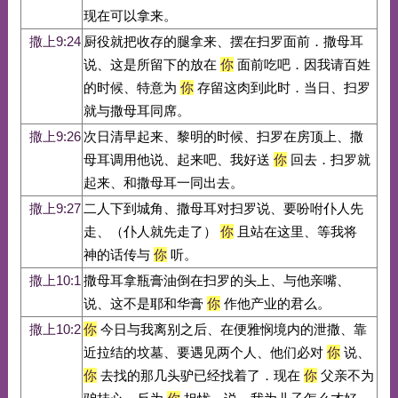
现在可以拿来。
撒上9:24
厨役就把收存的腿拿来、摆在扫罗面前．撒母耳
说、这是所留下的放在
你
面前吃吧．因我请百姓
的时候、特意为
你
存留这肉到此时．当日、扫罗
就与撒母耳同席。
撒上9:26
次日清早起来、黎明的时候、扫罗在房顶上、撒
母耳调用他说、起来吧、我好送
你
回去．扫罗就
起来、和撒母耳一同出去。
撒上9:27
二人下到城角、撒母耳对扫罗说、要吩咐仆人先
走、（仆人就先走了）
你
且站在这里、等我将
神的话传与
你
听。
撒上10:1
撒母耳拿瓶膏油倒在扫罗的头上、与他亲嘴、
说、这不是耶和华膏
你
作他产业的君么。
撒上10:2
你
今日与我离别之后、在便雅悯境内的泄撒、靠
近拉结的坟墓、要遇见两个人、他们必对
你
说、
你
去找的那几头驴已经找着了．现在
你
父亲不为