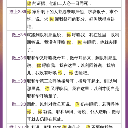
你
的证据、他们二人必一日同死．
撒上2:36
你
家所剩下的人都必来叩拜他、求块银子、求个
饼、说、求
你
赐我祭司的职分、好叫我得点饼
吃。
撒上3:5
就跑到以利那里说、
你
呼唤我、我在这里．以利
回答说、我没有呼唤
你
、
你
去睡吧．他就去睡
了。
撒上3:6
耶和华又呼唤撒母耳．撒母耳起来、到以利那里
说、
你
呼唤我、我在这里．以利回答说、我的
儿、我没有呼唤
你
、
你
去睡吧。
撒上3:8
耶和华第三次呼唤撒母耳．撒母耳起来、到以利
那里说、
你
又呼唤我、我在这里．以利才明白是
耶和华呼唤童子。
撒上3:9
因此、以利对撒母耳说、
你
仍去睡吧．若再呼唤
你
、
你
就说、耶和华阿、请说、仆人敬听．撒母
耳就去仍睡在原处。
撒上3:17
以利说、耶和华对
你
说什么、
你
不要向我隐