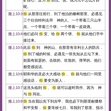
驴挂心、反为
你
担忧、说、我为儿子怎么才好
呢。
撒上10:3
你
从那里往前行、到了他泊的橡树那里、必遇见
三个往伯特利去拜 神的人、一个带着三只山羊
羔、一个带着三个饼、一个带着一皮袋酒。
撒上10:4
他们必问
你
安、给
你
两个饼、
你
就从他们手中
接过来。
撒上10:5
此后
你
到 神的山、在那里有非利士人的防兵．
你
到了城的时候、必遇见一班先知从丘坛下来、
前面有鼓瑟的、击鼓的、吹笛的、弹琴的、他们
都受感说话。
撒上10:6
耶和华的灵必大大感动
你
、
你
就与他们一同受
感说话．
你
要变为新人．
撒上10:7
这兆头临到
你
、
你
就可以趁时而作、因为 神
与
你
同在。
撒上10:8
你
当在我以先下到吉甲、我也必下到那里献燔祭
和平安祭．
你
要等候七日、等我到了那里、指示