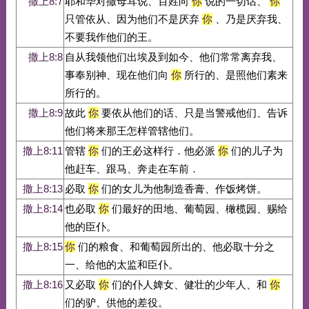
撒上8:7
耶和华对撒母耳说、百姓向
你
说的一切话、
你
只管依从、因为他们不是厌弃
你
、乃是厌弃我、
不要我作他们的王。
撒上8:8
自从我领他们出埃及到如今、他们常常离弃我、
事奉别神、现在他们向
你
所行的、是照他们素来
所行的。
撒上8:9
故此
你
要依从他们的话、只是当警戒他们、告诉
他们将来那王怎样管辖他们。
撒上8:11
管辖
你
们的王必这样行．他必派
你
们的儿子为
他赶车、跟马、奔走在车前．
撒上8:13
必取
你
们的女儿为他制造香膏、作饭烤饼。
撒上8:14
也必取
你
们最好的田地、葡萄园、橄榄园、赐给
他的臣仆。
撒上8:15
你
们的粮食、和葡萄园所出的、他必取十分之
一、给他的太监和臣仆。
撒上8:16
又必取
你
们的仆人婢女、健壮的少年人、和
你
们的驴、供他的差役。