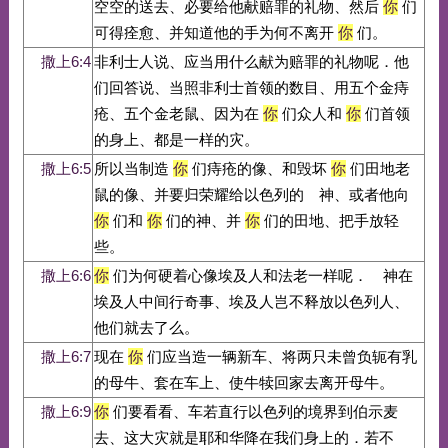
空空的送去、必要给他献赔罪的礼物、然后
你
们
可得痊愈、并知道他的手为何不离开
你
们。
撒上6:4
非利士人说、应当用什么献为赔罪的礼物呢．他
们回答说、当照非利士首领的数目、用五个金痔
疮、五个金老鼠、因为在
你
们众人和
你
们首领
的身上、都是一样的灾。
撒上6:5
所以当制造
你
们痔疮的像、和毁坏
你
们田地老
鼠的像、并要归荣耀给以色列的 神、或者他向
你
们和
你
们的神、并
你
们的田地、把手放轻
些。
撒上6:6
你
们为何硬着心像埃及人和法老一样呢． 神在
埃及人中间行奇事、埃及人岂不释放以色列人、
他们就去了么。
撒上6:7
现在
你
们应当造一辆新车、将两只未曾负轭有乳
的母牛、套在车上、使牛犊回家去离开母牛。
撒上6:9
你
们要看看、车若直行以色列的境界到伯示麦
去、这大灾就是耶和华降在我们身上的．若不