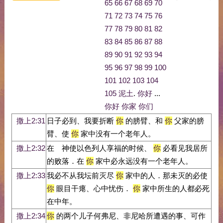
65
66
67
68
69
70
71
72
73
74
75
76
77
78
79
80
81
82
83
84
85
86
87
88
89
90
91
92
93
94
95
96
97
98
99
100
101
102
103
104
105
泥土
.
你好
...
你好
你家
你们
撒上2:31
日子必到、我要折断
你
的膀臂、和
你
父家的膀
臂、使
你
家中没有一个老年人。
撒上2:32
在 神使以色列人享福的时候、
你
必看见我居所
的败落．在
你
家中必永远没有一个老年人。
撒上2:33
我必不从我坛前灭尽
你
家中的人．那未灭的必使
你
眼目干瘪、心中忧伤．
你
家中所生的人都必死
在中年。
撒上2:34
你
的两个儿子何弗尼、非尼哈所遭遇的事、可作