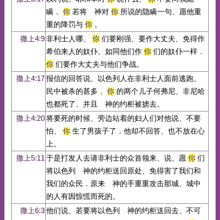
瞒．
你
若将 神对
你
所说的隐瞒一句、愿他重
重的降罚与
你
。
撒上4:9
非利士人哪、
你
们要刚强、要作大丈夫、免得作
希伯来人的奴仆、如同他们作
你
们的奴仆一样．
你
们要作大丈夫与他们争战。
撒上4:17
报信的回答说、以色列人在非利士人面前逃跑、
民中被杀的甚多．
你
的两个儿子何弗尼、非尼哈
也都死了、并且 神的约柜被掳去。
撒上4:20
将要死的时候、旁边站着的妇人们对他说、不要
怕、
你
生了男孩子了．他却不回答、也不放在心
上。
撒上5:11
于是打发人去请非利士的众首领来、说、愿
你
们
将以色列 神的约柜送回原处、免得害了我们和
我们的众民．原来 神的手重重攻击那城、城中
的人有因惊慌而死的。
撒上6:3
他们说、若要将以色列 神的约柜送回去、不可