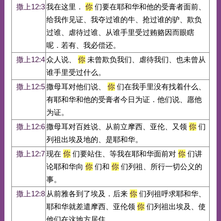
撒上12:3
我在这里．
你
们要在耶和华和他的受膏者面前、
给我作见证、我夺过谁的牛、抢过谁的驴、欺负
过谁、虐待过谁、从谁手里受过贿赂因而眼瞎
呢．若有、我必偿还。
撒上12:4
众人说、
你
未曾欺负我们、虐待我们、也未曾从
谁手里受过什么。
撒上12:5
撒母耳对他们说、
你
们在我手里没有找着什么、
有耶和华和他的受膏者今日为证．他们说、愿他
为证。
撒上12:6
撒母耳对百姓说、从前立摩西、亚伦、又领
你
们
列祖出埃及地的、是耶和华。
撒上12:7
现在
你
们要站住、等我在耶和华面前对
你
们讲
论耶和华向
你
们和
你
们列祖、所行一切公义的
事。
撒上12:8
从前雅各到了埃及．后来
你
们列祖呼求耶和华、
耶和华就差遣摩西、亚伦领
你
们列祖出埃及、使
他们在这地方居住。