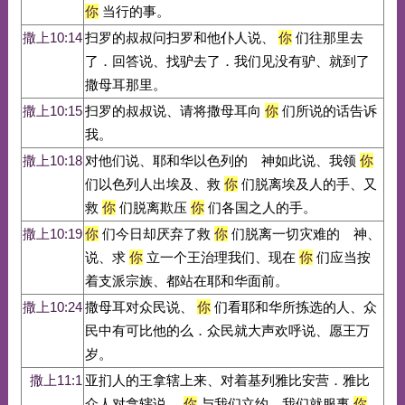
你
当行的事。
撒上10:14
扫罗的叔叔问扫罗和他仆人说、
你
们往那里去
了．回答说、找驴去了．我们见没有驴、就到了
撒母耳那里。
撒上10:15
扫罗的叔叔说、请将撒母耳向
你
们所说的话告诉
我。
撒上10:18
对他们说、耶和华以色列的 神如此说、我领
你
们以色列人出埃及、救
你
们脱离埃及人的手、又
救
你
们脱离欺压
你
们各国之人的手。
撒上10:19
你
们今日却厌弃了救
你
们脱离一切灾难的 神、
说、求
你
立一个王治理我们、现在
你
们应当按
着支派宗族、都站在耶和华面前。
撒上10:24
撒母耳对众民说、
你
们看耶和华所拣选的人、众
民中有可比他的么．众民就大声欢呼说、愿王万
岁。
撒上11:1
亚扪人的王拿辖上来、对着基列雅比安营．雅比
众人对拿辖说、
你
与我们立约、我们就服事
你