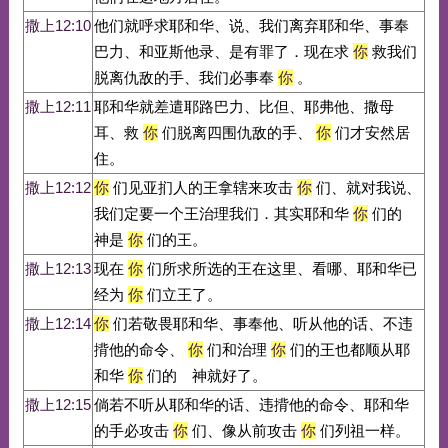
撒上12:10
他们就呼求耶和华、说、我们离弃耶和华、事奉
巴力、和亚斯他录、是有罪了．现在求
你
救我们
脱离仇敌的手、我们必事奉
你
。
撒上12:11
耶和华就差遣耶路巴力、比但、耶弗他、撒母
耳、救
你
们脱离四围仇敌的手、
你
们才安然居
住。
撒上12:12
你
们见亚扪人的王拿辖来攻击
你
们、就对我说、
我们定要一个王治理我们．其实耶和华
你
们的
神是
你
们的王。
撒上12:13
现在
你
们所求所选的王在这里、看哪、耶和华已
经为
你
们立王了。
撒上12:14
你
们若敬畏耶和华、事奉他、听从他的话、不违
揹他的命令、
你
们和治理
你
们的王也都顺从耶
和华
你
们的 神就好了。
撒上12:15
倘若不听从耶和华的话、违揹他的命令、耶和华
的手必攻击
你
们、像从前攻击
你
们列祖一样。