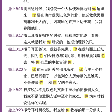
他。
撒上9:16
明日这时候、我必使一个人从便雅悯地到
你
这里
来、
你
要膏他作我民以色列的君．他必救我民脱
离非利士人的手、因我民的哀声上达于我、我就
眷顾他们。
撒上9:17
撒母耳看见扫罗的时候、耶和华对他说、看哪、
这人就是我对
你
所说的、他必治理我的民。
撒上9:19
撒母耳回答说、我就是先见．
你
在我前面上丘坛
去、因为
你
们今日必与我同席、明日早晨我送
你
去、将
你
心里的事都告诉
你
。
撒上9:20
至于
你
前三日所丢的那几头驴、
你
心里不必挂
念、已经找着了．以色列众人所仰慕的是谁呢、
不是仰慕
你
、和
你
父的全家么。
撒上9:21
扫罗说我不是以色列支派中至小的便雅悯人么、
我家不是便雅悯支派中至小的家么、
你
为何对我
说这样的话呢。
撒上9:23
撒母耳对厨役说、我交给
你
收存的那一分祭肉、