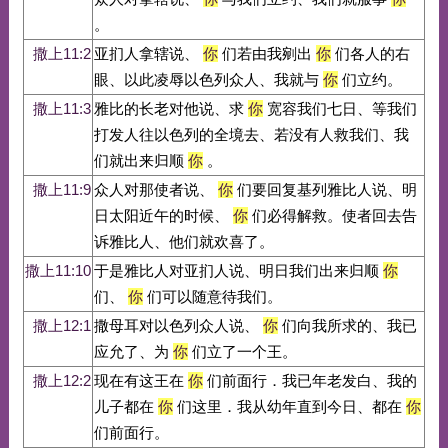
。
撒上11:2
亚扪人拿辖说、
你
们若由我剜出
你
们各人的右
眼、以此凌辱以色列众人、我就与
你
们立约。
撒上11:3
雅比的长老对他说、求
你
宽容我们七日、等我们
打发人往以色列的全境去、若没有人救我们、我
们就出来归顺
你
。
撒上11:9
众人对那使者说、
你
们要回复基列雅比人说、明
日太阳近午的时候、
你
们必得解救。使者回去告
诉雅比人、他们就欢喜了。
撒上11:10
于是雅比人对亚扪人说、明日我们出来归顺
你
们、
你
们可以随意待我们。
撒上12:1
撒母耳对以色列众人说、
你
们向我所求的、我已
应允了、为
你
们立了一个王。
撒上12:2
现在有这王在
你
们前面行．我已年老发白、我的
儿子都在
你
们这里．我从幼年直到今日、都在
你
们前面行。