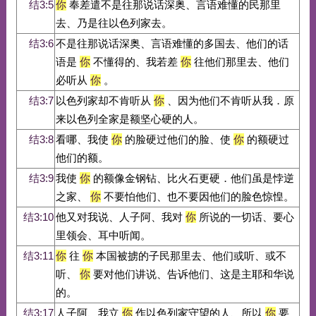
结3:5
你
奉差遣不是往那说话深奥、言语难懂的民那里
去、乃是往以色列家去。
结3:6
不是往那说话深奥、言语难懂的多国去、他们的话
语是
你
不懂得的、我若差
你
往他们那里去、他们
必听从
你
。
结3:7
以色列家却不肯听从
你
、因为他们不肯听从我．原
来以色列全家是额坚心硬的人。
结3:8
看哪、我使
你
的脸硬过他们的脸、使
你
的额硬过
他们的额。
结3:9
我使
你
的额像金钢钻、比火石更硬．他们虽是悖逆
之家、
你
不要怕他们、也不要因他们的脸色惊惶。
结3:10
他又对我说、人子阿、我对
你
所说的一切话、要心
里领会、耳中听闻。
结3:11
你
往
你
本国被掳的子民那里去、他们或听、或不
听、
你
要对他们讲说、告诉他们、这是主耶和华说
的。
结3:17
人子阿、我立
你
作以色列家守望的人、所以
你
要