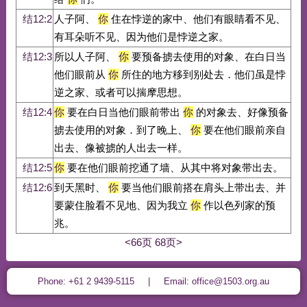
结12:2
人子阿、
你
住在悖逆的家中、他们有眼睛看不见、
有耳朵听不见、因为他们是悖逆之家。
结12:3
所以人子阿、
你
要预备掳去使用的对象、在白日当
他们眼前从
你
所住的地方移到别处去．他们虽是悖
逆之家、或者可以揣摩思想。
结12:4
你
要在白日当他们眼前带出
你
的对象去、好像预备
掳去使用的对象．到了晚上、
你
要在他们眼前亲自
出去、像被掳的人出去一样。
结12:5
你
要在他们眼前挖通了墙、从其中将对象带出去。
结12:6
到天黑时、
你
要当他们眼前搭在肩头上带出去、并
要蒙住脸看不见地、因为我立
你
作以色列家的预
兆。
<66页
68页>
Phone: +61 2 9439-5115 | Email: office@1503.org.au