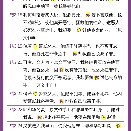
听我口中的话、替我警戒他们。
结3:18
我何时指着恶人说、他必要死、
你
若不警戒他、也
不劝戒他、使他离开恶行、拯救他的性命、这恶人
必死在罪孽之中、我却要向
你
讨他丧命的罪。〔原
文作血〕
结3:19
倘若
你
警戒恶人、他仍不转离罪恶、也不离开恶
行、他必死在罪孽之中、
你
却救自己脱离了罪。
结3:20
再者、义人何时离义而犯罪、我将绊脚石放在他面
前、他就必死．因
你
没有警戒他、他必死在罪中、
他素来所行的义不被记念、我却要向
你
讨他丧命的
罪。〔原文作血〕
结3:21
倘若
你
警戒义人、使他不犯罪、他就不犯罪、他因
受警戒就必存活、
你
也救自己脱离了罪。
结3:22
耶和华的灵〔原文作手〕在那里降在我身上、他对
我说、
你
起来往平原去、我要在那里和
你
说话。
结3:24
灵就进入我里面、使我站起来．耶和华对我说、
你