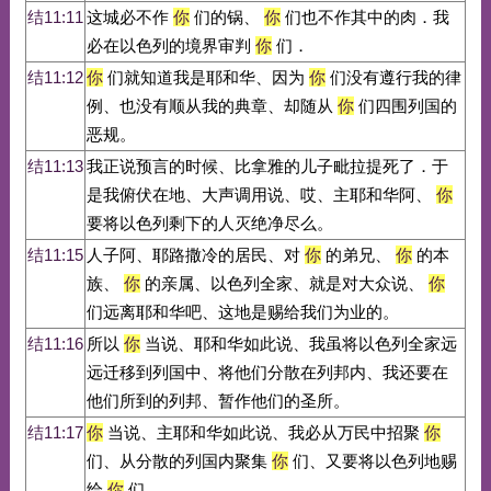
结11:11
这城必不作
你
们的锅、
你
们也不作其中的肉．我
必在以色列的境界审判
你
们．
结11:12
你
们就知道我是耶和华、因为
你
们没有遵行我的律
例、也没有顺从我的典章、却随从
你
们四围列国的
恶规。
结11:13
我正说预言的时候、比拿雅的儿子毗拉提死了．于
是我俯伏在地、大声调用说、哎、主耶和华阿、
你
要将以色列剩下的人灭绝净尽么。
结11:15
人子阿、耶路撒冷的居民、对
你
的弟兄、
你
的本
族、
你
的亲属、以色列全家、就是对大众说、
你
们远离耶和华吧、这地是赐给我们为业的。
结11:16
所以
你
当说、耶和华如此说、我虽将以色列全家远
远迁移到列国中、将他们分散在列邦内、我还要在
他们所到的列邦、暂作他们的圣所。
结11:17
你
当说、主耶和华如此说、我必从万民中招聚
你
们、从分散的列国内聚集
你
们、又要将以色列地赐
给
你
们。