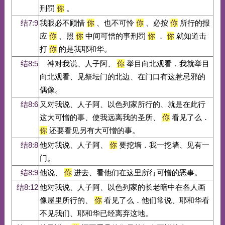
刑罚
你
。
结7:9
我眼必不顾惜
你
、也不可怜
你
、必按
你
所行的报
应
你
、照
你
中间可憎的事刑罚
你
．
你
就知道击
打
你
的是我耶和华。
结8:5
神对我说、人子阿、
你
举目向北观看．我就举目
向北观看、见祭坛门的北边、在门口有这惹忌邪的
偶像。
结8:6
又对我说、人子阿、以色列家所行的、就是在此行
这大可憎的事、使我远离我的圣所、
你
看见了么．
你
还要看见另有大可憎的事。
结8:8
他对我说、人子阿、
你
要挖墙．我一挖墙、见有一
门。
结8:9
他说、
你
进去、看他们在这里所行可憎的恶事。
结8:12
他对我说、人子阿、以色列家的长老暗中在各人画
像屋里所行的、
你
看见了么．他们常说、耶和华看
不见我们、耶和华已经离弃这地。