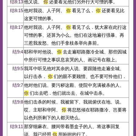
结8:13
他又说、
你
还要看见他们另外行大可憎的事。
结8:15
他对我说、人子阿、
你
看见了么．
你
还要看见比
这更可憎的事。
结8:17
他对我说、人子阿、
你
看见了么．犹大家在此行这
可憎的事、还算为小么。他们在这地遍行强暴、再
三惹我发怒、他们手拿枝条举向鼻前。
结9:4
耶和华对他说、
你
去走遍耶路撒冷全城、那些因城
中所行可憎之事叹息哀哭的人、画记号在额上。
结9:5
我耳中听见他对其余的人说、要跟随他走遍全城、
以行击杀．
你
们的眼不要顾惜、也不要可怜他们．
结9:7
他对他们说、要污秽这殿、使院中充满被杀的人、
你
们出去吧．他们就出去、在城中击杀。
结9:8
他们击杀的时候、我被留下、我就俯伏在地、说、
哎、主耶和华阿、
你
将忿怒倾在耶路撒冷、岂要将
以色列所剩下的人都灭绝么。
结9:11
那穿细麻衣、腰间带着墨盒子的人、将这事回复
说、我已经照
你
所吩咐的行了。