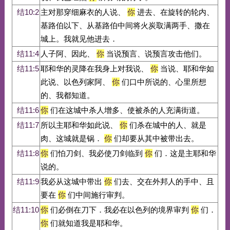
结10:2
主对那穿细麻衣的人说、
你
进去、在旋转的轮内、
基路伯以下、从基路伯中间将火炭取满两手、撒在
城上。我就见他进去．
结11:4
人子阿、因此、
你
当说预言、说预言攻击他们。
结11:5
耶和华的灵降在我身上对我说、
你
当说、耶和华如
此说、以色列家阿、
你
们口中所说的、心里所想
的、我都知道。
结11:6
你
们在这城中杀人增多、使被杀的人充满街道。
结11:7
所以主耶和华如此说、
你
们杀在城中的人、就是
肉、这城就是锅．
你
们却要从其中被带出去。
结11:8
你
们怕刀剑、我必使刀剑临到
你
们．这是主耶和华
说的。
结11:9
我必从这城中带出
你
们去、交在外邦人的手中、且
要在
你
们中间施行审判。
结11:10
你
们必倒在刀下．我必在以色列的境界审判
你
们．
你
们就知道我是耶和华。