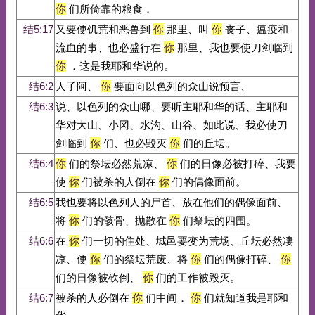
你
们所倚靠的粮食．
结5:17
又要使饥荒和恶兽到
你
那里、叫
你
丧子、瘟疫和
流血的事、也必盛行在
你
那里、我也要使刀剑临到
你
．这是我耶和华说的。
结6:2
人子阿、
你
要面向以色列的众山说预言、
结6:3
说、以色列的众山哪、要听主耶和华的话、主耶和
华对大山、小冈、水沟、山谷、如此说、我必使刀
剑临到
你
们、也必毁灭
你
们的丘坛。
结6:4
你
们的祭坛必然荒凉、
你
们的日像必被打碎、我要
使
你
们被杀的人倒在
你
们的偶像面前。
结6:5
我也要将以色列人的尸首、放在他们的偶像面前、
将
你
们的骸骨、抛散在
你
们祭坛的四围。
结6:6
在
你
们一切的住处、城邑要变为荒场、丘坛必然凄
凉、使
你
们的祭坛荒废、将
你
们的偶像打碎、
你
们的日像被砍倒、
你
们的工作被毁灭。
结6:7
被杀的人必倒在
你
们中间．
你
们就知道我是耶和