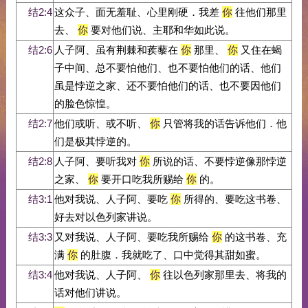
结2:4
这众子、面无羞耻、心里刚硬．我差
你
往他们那里
去、
你
要对他们说、主耶和华如此说。
结2:6
人子阿、虽有荆棘和蒺藜在
你
那里、
你
又住在蝎
子中间、总不要怕他们、也不要怕他们的话、他们
虽是悖逆之家、还不要怕他们的话、也不要因他们
的脸色惊惶。
结2:7
他们或听、或不听、
你
只管将我的话告诉他们．他
们是极其悖逆的。
结2:8
人子阿、要听我对
你
所说的话、不要悖逆像那悖逆
之家、
你
要开口吃我所赐给
你
的。
结3:1
他对我说、人子阿、要吃
你
所得的、要吃这书卷、
好去对以色列家讲说。
结3:3
又对我说、人子阿、要吃我所赐给
你
的这书卷、充
满
你
的肚腹．我就吃了、口中觉得其甜如蜜。
结3:4
他对我说、人子阿、
你
往以色列家那里去、将我的
话对他们讲说。