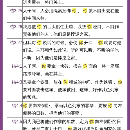
进房屋去、将门关上。
结3:25
人子阿、人必用绳索捆绑
你
、
你
就不能出去在他
们中间来往。
结3:26
我必使
你
的舌头贴住上膛、以致
你
哑口、不能作
责备他们的人．他们原是悖逆之家。
结3:27
但我对
你
说话的时候、必使
你
开口、
你
就要对他
们说、主耶和华如此说、听的可以听、不听的任他
不听．因为他们是悖逆之家。
结4:1
人子阿、
你
要拿一块砖、摆在
你
面前、将一座耶
路撒冷城、画在其上。
结4:3
又要拿个铁鏊、放在
你
和城的中间、作为铁墙．
你
要对面攻击这城、使城被困、这样、好作以色列家
的预兆。
结4:4
你
要向左侧卧、承当以色列家的罪孽．要按
你
向左
侧卧的日数、担当他们的罪孽．
结4:5
因为我已将他们作孽的年数、定为
你
向左侧卧的日
数、就是三百九十日、
你
要这样担当以色列家的罪