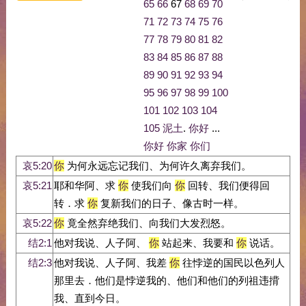
65
66
67
68
69
70
71
72
73
74
75
76
77
78
79
80
81
82
83
84
85
86
87
88
89
90
91
92
93
94
95
96
97
98
99
100
101
102
103
104
105
泥土
.
你好
...
你好
你家
你们
哀5:20
你
为何永远忘记我们、为何许久离弃我们。
哀5:21
耶和华阿、求
你
使我们向
你
回转、我们便得回
转．求
你
复新我们的日子、像古时一样。
哀5:22
你
竟全然弃绝我们、向我们大发烈怒。
结2:1
他对我说、人子阿、
你
站起来、我要和
你
说话。
结2:3
他对我说、人子阿、我差
你
往悖逆的国民以色列人
那里去．他们是悖逆我的、他们和他们的列祖违揹
我、直到今日。