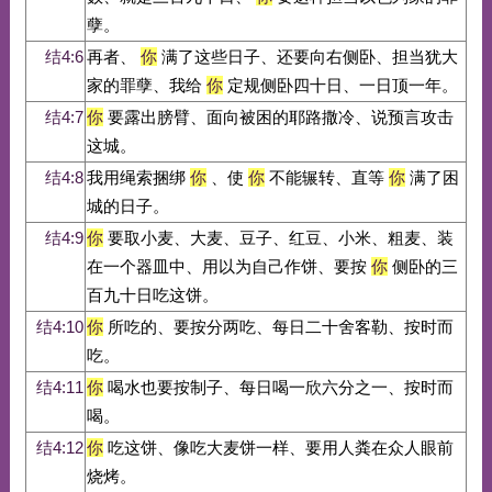
孽。
结4:6
再者、
你
满了这些日子、还要向右侧卧、担当犹大
家的罪孽、我给
你
定规侧卧四十日、一日顶一年。
结4:7
你
要露出膀臂、面向被困的耶路撒冷、说预言攻击
这城。
结4:8
我用绳索捆绑
你
、使
你
不能辗转、直等
你
满了困
城的日子。
结4:9
你
要取小麦、大麦、豆子、红豆、小米、粗麦、装
在一个器皿中、用以为自己作饼、要按
你
侧卧的三
百九十日吃这饼。
结4:10
你
所吃的、要按分两吃、每日二十舍客勒、按时而
吃。
结4:11
你
喝水也要按制子、每日喝一欣六分之一、按时而
喝。
结4:12
你
吃这饼、像吃大麦饼一样、要用人粪在众人眼前
烧烤。