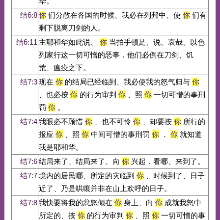
华。
结6:8
你
们分散在各国的时候、我必在列邦中、使
你
们有
剩下脱离刀剑的人。
结6:11
主耶和华如此说、
你
当拍手顿足、说、哀哉、以色
列家行这一切可憎的恶事．他们必倒在刀剑、饥
荒、瘟疫之下。
结7:3
现在
你
的结局已经临到、我必使我的怒气归与
你
、也必按
你
的行为审判
你
、照
你
一切可憎的事刑
罚
你
。
结7:4
我眼必不顾惜
你
、也不可怜
你
、却要按
你
所行的
报应
你
、照
你
中间可憎的事刑罚
你
．
你
就知道
我是耶和华。
结7:6
结局来了、结局来了、向
你
兴起．看哪、来到了。
结7:7
境内的居民哪、所定的灾临到
你
、时候到了、日子
近了、乃是哄嚷并非在山上欢呼的日子。
结7:8
我快要将我的忿怒倾在
你
身上、向
你
成就我怒中
所定的、按
你
的行为审判
你
、照
你
一切可憎的事