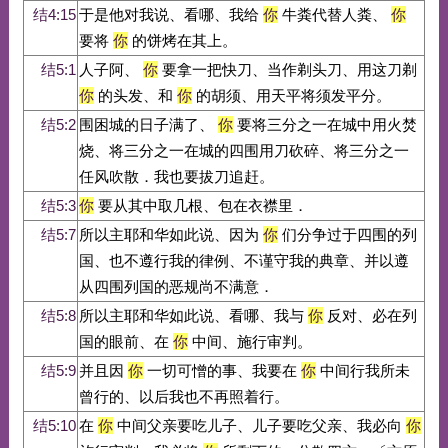
结4:15
于是他对我说、看哪、我给
你
牛粪代替人粪、
你
要将
你
的饼烤在其上。
结5:1
人子阿、
你
要拿一把快刀、当作剃头刀、用这刀剃
你
的头发、和
你
的胡须、用天平将须发平分。
结5:2
围困城的日子满了、
你
要将三分之一在城中用火焚
烧、将三分之一在城的四围用刀砍碎、将三分之一
任风吹散．我也要拔刀追赶。
结5:3
你
要从其中取几根、包在衣襟里．
结5:7
所以主耶和华如此说、因为
你
们分争过于四围的列
国、也不遵行我的律例、不谨守我的典章、并以遵
从四围列国的恶规尚不满意．
结5:8
所以主耶和华如此说、看哪、我与
你
反对、必在列
国的眼前、在
你
中间、施行审判。
结5:9
并且因
你
一切可憎的事、我要在
你
中间行我所未
曾行的、以后我也不再照着行。
结5:10
在
你
中间父亲要吃儿子、儿子要吃父亲、我必向
你