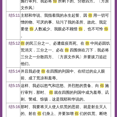
施行审判、我必将
你
所剩下的、分散四方。〔方原
文作风〕
结5:11
主耶和华说、我指着我的永生起誓、因
你
用一切可
憎的物、可厌的事、玷污了我的圣所、故此、我定
要使
你
人数减少、我眼必不顾惜
你
、也不可怜
你
。
结5:12
你
的民三分之一、必遭瘟疫而死、在
你
中间必因饥
荒消灭．三分之一、必在
你
四围倒在刀下．我必将
三分之一分散四方、〔方原文作风〕并要拔刀追赶
他们。
结5:14
并且我必使
你
在四围的列国中、在经过的众人眼
前、成了荒凉和羞辱。
结5:15
这样、我必以怒气和忿怒、并烈怒的责备、向
你
施
行审判．那时、
你
就在四围的列国中成为羞辱、讥
刺、警戒、惊骇．这是我耶和华说的。
结5:16
那时、我要将灭人使人饥荒的恶箭、就是射去灭人
的、射在
你
们身上、并要加增
你
们的饥荒、断绝