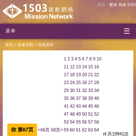
语言：
繁体
简体
ENG
☰
菜单
首页
»
装备学院
»
在线圣经
1
2
3
4
5
6
7
8
9
10
11
12
13
14
15
16
17
18
19
20
21
22
23
24
25
26
27
28
29
30
31
32
33
34
35
36
37
38
39
40
41
42
43
44
45
46
47
48
49
50
51
52
53
54
55
56
57
58
你 第67页
<66页
68页>
59
60
61
62
63
64
nǐ
共
19941
次