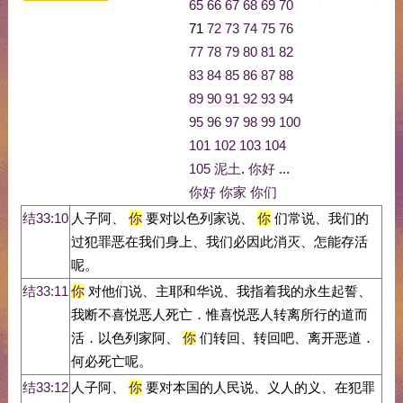
65
66
67
68
69
70
71
72
73
74
75
76
77
78
79
80
81
82
83
84
85
86
87
88
89
90
91
92
93
94
95
96
97
98
99
100
101
102
103
104
105
泥土
.
你好
...
你好
你家
你们
结33:10
人子阿、
你
要对以色列家说、
你
们常说、我们的
过犯罪恶在我们身上、我们必因此消灭、怎能存活
呢。
结33:11
你
对他们说、主耶和华说、我指着我的永生起誓、
我断不喜悦恶人死亡．惟喜悦恶人转离所行的道而
活．以色列家阿、
你
们转回、转回吧、离开恶道．
何必死亡呢。
结33:12
人子阿、
你
要对本国的人民说、义人的义、在犯罪