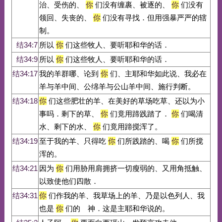
治、受伤的、
你
们没有缠裹、被逐的、
你
们没有
领回、失丧的、
你
们没有寻找．但用强暴严严的辖
制。
结34:7
所以
你
们这些牧人、要听耶和华的话．
结34:9
所以
你
们这些牧人、要听耶和华的话．
结34:17
我的羊群哪、论到
你
们、主耶和华如此说、我必在
羊与羊中间、公绵羊与公山羊中间、施行判断。
结34:18
你
们这些肥壮的羊、在美好的草场吃草、还以为小
事吗．剩下的草、
你
们竟用蹄践踏了．
你
们喝清
水、剩下的水、
你
们竟用蹄搅浑了。
结34:19
至于我的羊、只得吃
你
们所践踏的、喝
你
们所搅
浑的。
结34:21
因为
你
们用胁用肩拥挤一切瘦弱的、又用角抵触、
以致使他们四散．
结34:31
你
们作我的羊、我草场上的羊、乃是以色列人、我
也是
你
们的 神．这是主耶和华说的。