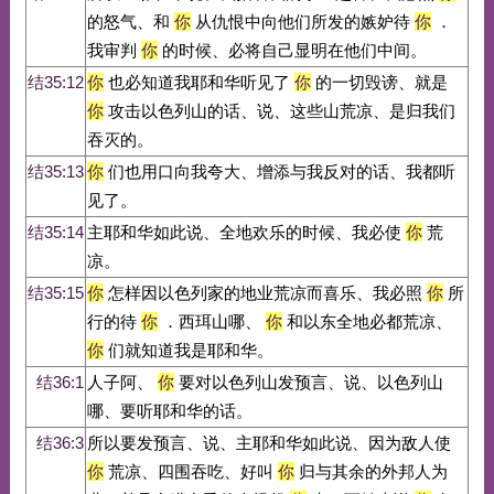
的怒气、和
你
从仇恨中向他们所发的嫉妒待
你
．
我审判
你
的时候、必将自己显明在他们中间。
结35:12
你
也必知道我耶和华听见了
你
的一切毁谤、就是
你
攻击以色列山的话、说、这些山荒凉、是归我们
吞灭的。
结35:13
你
们也用口向我夸大、增添与我反对的话、我都听
见了。
结35:14
主耶和华如此说、全地欢乐的时候、我必使
你
荒
凉。
结35:15
你
怎样因以色列家的地业荒凉而喜乐、我必照
你
所
行的待
你
．西珥山哪、
你
和以东全地必都荒凉、
你
们就知道我是耶和华。
结36:1
人子阿、
你
要对以色列山发预言、说、以色列山
哪、要听耶和华的话。
结36:3
所以要发预言、说、主耶和华如此说、因为敌人使
你
荒凉、四围吞吃、好叫
你
归与其余的外邦人为