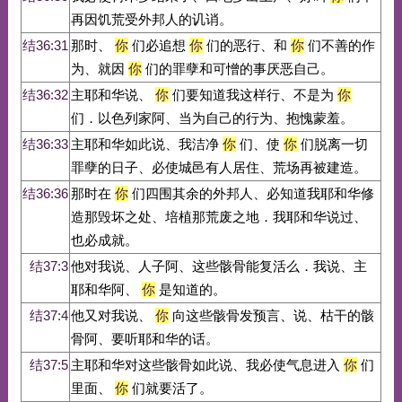
再因饥荒受外邦人的讥诮。
结36:31
那时、
你
们必追想
你
们的恶行、和
你
们不善的作
为、就因
你
们的罪孽和可憎的事厌恶自己。
结36:32
主耶和华说、
你
们要知道我这样行、不是为
你
们．以色列家阿、当为自己的行为、抱愧蒙羞。
结36:33
主耶和华如此说、我洁净
你
们、使
你
们脱离一切
罪孽的日子、必使城邑有人居住、荒场再被建造。
结36:36
那时在
你
们四围其余的外邦人、必知道我耶和华修
造那毁坏之处、培植那荒废之地．我耶和华说过、
也必成就。
结37:3
他对我说、人子阿、这些骸骨能复活么．我说、主
耶和华阿、
你
是知道的。
结37:4
他又对我说、
你
向这些骸骨发预言、说、枯干的骸
骨阿、要听耶和华的话。
结37:5
主耶和华对这些骸骨如此说、我必使气息进入
你
们
里面、
你
们就要活了。