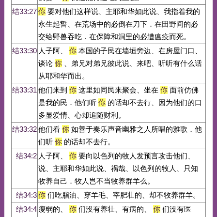
结33:27
你
要对他们这样说、主耶和华如此说、我指着我的
永生起誓、在荒场中的必倒在刀下．在田野间的必
交给野兽吞吃．在保障和洞里的必遭瘟疫而死。
结33:30
人子阿、
你
本国的子民在墙垣旁边、在房屋门口、
谈论
你
、弟兄对弟兄彼此说、来吧、听听有什么话
从耶和华而出。
结33:31
他们来到
你
这里如同民来聚会、坐在
你
面前仿佛
是我的民．他们听
你
的话却不去行、因为他们的口
多显爱情、心却追随财利。
结33:32
他们看
你
如善于奏乐声音幽雅之人所唱的雅歌．他
们听
你
的话却不去行。
结34:2
人子阿、
你
要向以色列的牧人发预言攻击他们、
说、主耶和华如此说、祸哉、以色列的牧人、只知
牧养自己．牧人岂不当牧养群羊么。
结34:3
你
们吃脂油、穿羊毛、宰肥壮的、却不牧养群羊。
结34:4
瘦弱的、
你
们没有养壮、有病的、
你
们没有医