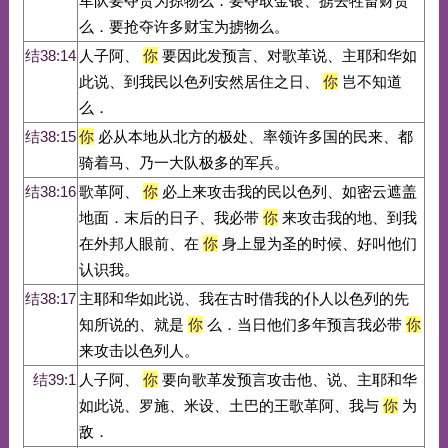
军队要夺货为掠物么．要夺取金银、掳去牲畜财货
么．要抢夺许多财宝为掳物么。
结38:14
人子阿、
你
要因此发预言、对歌革说、主耶和华如
此说、到我民以色列安然居住之日、
你
岂不知道
么．
结38:15
你
必从本地从北方的极处、率领许多国的民来、都
骑着马、乃一大队极多的军兵。
结38:16
歌革阿、
你
必上来攻击我的民以色列、如密云遮盖
地面．末后的日子、我必带
你
来攻击我的地、到我
在外邦人眼前、在
你
身上显为圣的时候、好叫他们
认识我。
结38:17
主耶和华如此说、我在古时借我的仆人以色列的先
知所说的、就是
你
么．当日他们多年预言我必带
你
来攻击以色列人。
结39:1
人子阿、
你
要向歌革发预言攻击他、说、主耶和华
如此说、罗施、米设、土巴的王歌革阿、我与
你
为
敌．