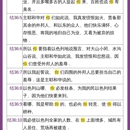
业、并且多嘴多舌的人提起
你
来、百姓也说
你
有
臭名．
结36:5
主耶和华对
你
们如此说、我真发愤恨如火、责备那
其余的外邦人、和以东的众人、他们快乐满怀、心
存恨恶、将我的地归自己为业、又看为被弃的掠
物．
结36:6
所以
你
要指着以色列地说预言、对大山小冈、水沟
山谷说、主耶和华如此说、我发愤恨和忿怒说、因
你
们曾受外邦人的羞辱．
结36:7
所以我起誓说、
你
们四围的外邦人总要担当自己的
羞辱．这是主耶和华说的。
结36:8
以色列山哪、
你
必发枝条、为我的民以色列结果
子、因为他们快要来到。
结36:9
看哪、我是帮助
你
的、也必向
你
转意、使
你
得以
耕种。
结36:10
我必使以色列全家的人数、在
你
上面增多、城邑有
人居住、荒场再被建造．