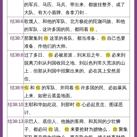
的军兵、马匹、马兵、带出来、都披挂整齐、成了
大队、有大小盾牌、各拿刀剑．
结38:6
歌篾人、和他的军队、北方极处的陀迦玛族、和他
的军队．这许多国的民、都同着
你
。
结38:7
那聚集到
你
这里的各队、都当准备．
你
自己也要
准备、作他们的大帅。
结38:8
过了多日、
你
必被差派．到末后之年、
你
必来到
脱离刀剑从列国收回之地、到以色列常久荒凉的山
上．但那从列国中招聚出来的、必在其上安然居
住。
结38:9
你
和
你
的军队、并同着
你
许多国的民、必如暴风
上来、如密云遮盖地面。
结38:10
主耶和华如此说、到那时
你
心必起意念、图谋恶
计、
结38:13
示巴人、底但人、他施的客商、和其间的少壮狮
子、都必问
你
说、
你
来要抢财为掳物么．
你
聚集