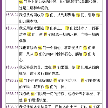
你
们身上显为圣的时候、他们就知道我是耶和华．
这是主耶和华说的。
结36:24
我必从各国收取
你
们、从列邦聚集
你
们、引导
你
们归回本地。
结36:25
我必用清水洒在
你
们身上、
你
们就洁净了．我要
洁净
你
们、使
你
们脱离一切的污秽、弃掉一切的
偶像。
结36:26
我也要赐给
你
们一个新心、将新灵放在
你
们里
面．又从
你
们的肉体中除掉石心、赐给
你
们肉
心。
结36:27
我必将我的灵、放在
你
们里面、使
你
们顺从我的
律例、谨守遵行我的典章。
结36:28
你
们必住在我所赐给
你
们列祖之地、
你
们要作我
的子民、我要作
你
们的 神。
结36:29
我必救
你
们脱离一切的污秽、也必命五谷丰登、不
使
你
们遭遇饥荒。
结36:30
我必使树木多结果子、田地多出土产、好叫
你
们不