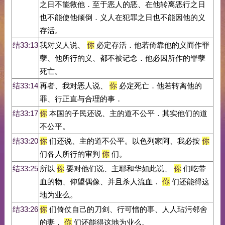
之日不能救他．至于恶人的恶、在他转离恶行之日
也不能使他倾倒．义人在犯罪之日也不能因他的义
存活。
结33:13
我对义人说、
你
必定存活．他若倚靠他的义而作罪
孽、他所行的义、都不被记念．他必因所作的罪孽
死亡。
结33:14
再者、我对恶人说、
你
必定死亡．他若转离他的
罪、行正直与合理的事．
结33:17
你
本国的子民还说、主的道不公平．其实他们的道
不公平。
结33:20
你
们还说、主的道不公平。以色列家阿、我必按
你
们各人所行的审判
你
们。
结33:25
所以
你
要对他们说、主耶和华如此说、
你
们吃带
血的物、仰望偶像、并且杀人流血．
你
们还能得这
地为业么。
结33:26
你
们倚仗自己的刀剑、行可憎的事、人人玷污邻舍
的妻．
你
们还能得这地为业么。