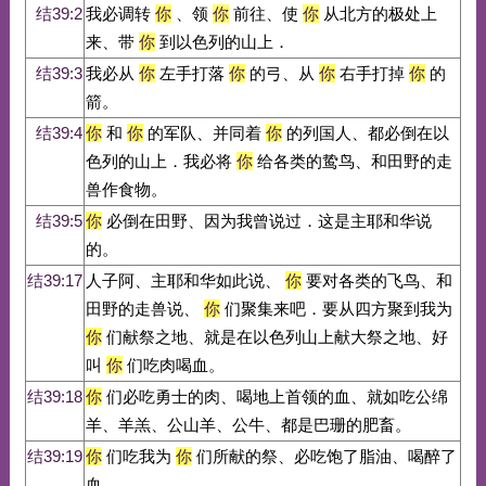
结39:2
我必调转
你
、领
你
前往、使
你
从北方的极处上
来、带
你
到以色列的山上．
结39:3
我必从
你
左手打落
你
的弓、从
你
右手打掉
你
的
箭。
结39:4
你
和
你
的军队、并同着
你
的列国人、都必倒在以
色列的山上．我必将
你
给各类的鸷鸟、和田野的走
兽作食物。
结39:5
你
必倒在田野、因为我曾说过．这是主耶和华说
的。
结39:17
人子阿、主耶和华如此说、
你
要对各类的飞鸟、和
田野的走兽说、
你
们聚集来吧．要从四方聚到我为
你
们献祭之地、就是在以色列山上献大祭之地、好
叫
你
们吃肉喝血。
结39:18
你
们必吃勇士的肉、喝地上首领的血、就如吃公绵
羊、羊羔、公山羊、公牛、都是巴珊的肥畜。
结39:19
你
们吃我为
你
们所献的祭、必吃饱了脂油、喝醉了
血。