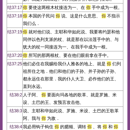
结37:17
你
要使这两根木杖接连为一、在
你
手中成为一根。
结37:18
你
本国的子民问
你
说、这是什么意思、
你
不指示
我们么．
结37:19
你
就对他们说、主耶和华如此说、我要将约瑟和他
同伴以色列支派的杖、就是那在以法莲手中的、与
犹大的杖一同接连为一、在我手中成为一根。
结37:20
你
所写的那两根杖、要在他们眼前拿在手中。
结37:25
他们必住在我赐给我仆人雅各的地上、就是
你
们列
祖所住之地．他们和他们的子孙、并子孙的子孙、
都永远住在那里．我的仆人大卫、必作他们的王、
直到永远。
结38:2
人子阿、
你
要面向玛各地的歌革、就是罗施、米
设、土巴的王、发预言攻击他、
结38:3
说、主耶和华如此说、罗施、米设、土巴的王歌革
阿、我与
你
为敌．
结38:4
我必用钩子钩住
你
的腮颊、调转
你
、将
你
和
你