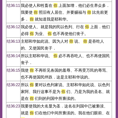
结36:11
我必使人和牲畜在
你
上面加增．他们必生养众多．
我要使
你
照旧有人居住、并要赐福与
你
比先前更
多．
你
就知道我是耶和华。
结36:12
我必使人、就是我的民以色列、行在
你
上面．他们
必得
你
为业、
你
也不再使他们丧子。
结36:13
主耶和华如此说、因为人对
你
说、
你
是吞吃人
的、又使国民丧子．
结36:14
所以主耶和华说、
你
必不再吞吃人、也不再使国民
丧子．
结36:15
我使
你
不再听见各国的羞辱、不再受万民的辱骂、
也不再使国民绊跌．这是主耶和华说的。
结36:22
所以
你
要对以色列家说、主耶和华如此说、以色列
家阿、我行这事不是为
你
们、乃是为我的圣名、就
是在
你
们到的列国中所亵渎的。
结36:23
我要使我的大名显为圣．这名在列国中已被亵渎、
就是
你
们在他们中间所亵渎的。我在他们眼前、在