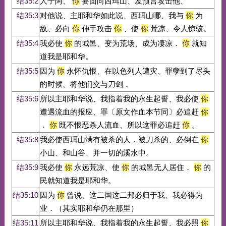
结35:2
人子阿、
你
要面向西珥山、发预言攻击他、
结35:3
对他说、主耶和华如此说、西珥山哪、我与
你
为
敌、必向
你
伸手攻击
你
、使
你
荒凉、令人惊骇。
结35:4
我必使
你
的城邑、变为荒场、成为凄凉．
你
就知
道我是耶和华。
结35:5
因为
你
永怀仇恨、在以色列人遭灾、罪孽到了尽头
的时候、将他们交与刀剑．
结35:6
所以主耶和华说、我指着我的永生起誓、我必使
你
遭遇流血的报应、罪〔原文作血本节同〕必追赶
你
．
你
既不恨恶杀人流血、所以这罪必追赶
你
。
结35:8
我必使西珥山满有被杀的人．被刀杀的、必倒在
你
小山、和山谷、并一切的溪水中。
结35:9
我必使
你
永远荒凉、使
你
的城邑无人居住．
你
的
民就知道我是耶和华。
结35:10
因为
你
曾说、这二国这二邦必归于我、我必得为
业．（其实耶和华仍在那里）
结35:11
所以主耶和华说、我指着我的永生起誓、我必照
你