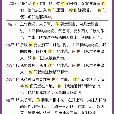
结37:6
我必给
你
们加上筋、使
你
们长肉、又将皮屏蔽
你
们、使气息进入
你
们里面、
你
们就要活了．
你
们
便知道我是耶和华。
结37:9
主对我说、人子阿、
你
要发预言、向风发预言、
说、主耶和华如此说、气息阿、要从四方〔原文作
风〕而来、吹在这些被杀的人身上、使他们活了。
结37:12
所以
你
要发预言、对他们说、主耶和华如此说、我
的民哪、我必开
你
们的坟墓、使
你
们从坟墓中出
来、领
你
们进入以色列地。
结37:13
我的民哪、我开
你
们的坟墓、使
你
们从坟墓中出
来、
你
们就知道我是耶和华。
结37:14
我必将我的灵放在
你
们里面、
你
们就要活了．我
将
你
们安置在本地、
你
们就知道我耶和华如此
说、也如此成就了．这是耶和华说的。
结37:16
人子阿、
你
要取一根木杖、在其上写、为犹大和他
的同伴以色列人．又取一根木杖、在其上写、为约
瑟、就是为以法莲、又为他的同伴以色列全家。