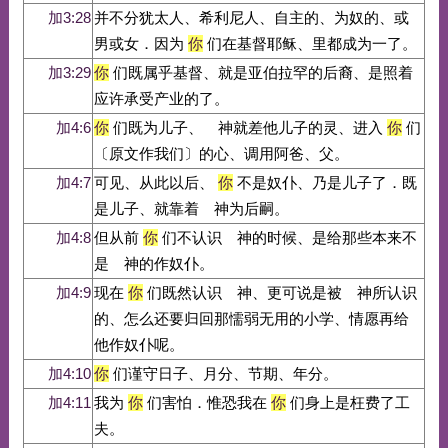
加3:28
并不分犹太人、希利尼人、自主的、为奴的、或
男或女．因为
你
们在基督耶稣、里都成为一了。
加3:29
你
们既属乎基督、就是亚伯拉罕的后裔、是照着
应许承受产业的了。
加4:6
你
们既为儿子、 神就差他儿子的灵、进入
你
们
〔原文作我们〕的心、调用阿爸、父。
加4:7
可见、从此以后、
你
不是奴仆、乃是儿子了．既
是儿子、就靠着 神为后嗣。
加4:8
但从前
你
们不认识 神的时候、是给那些本来不
是 神的作奴仆。
加4:9
现在
你
们既然认识 神、更可说是被 神所认识
的、怎么还要归回那懦弱无用的小学、情愿再给
他作奴仆呢。
加4:10
你
们谨守日子、月分、节期、年分。
加4:11
我为
你
们害怕．惟恐我在
你
们身上是枉费了工
夫。