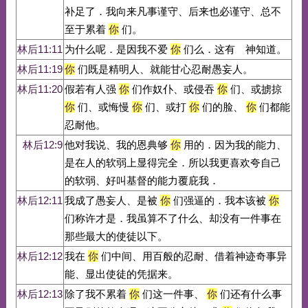
补足了．我向来凡事谨守、后来也必谨守、总不
至于累着
你
们。
林后11:11
为什么呢．是因我不爱
你
们么．这有 神知道。
林后11:19
你
们既是精明人、就能甘心忍耐愚妄人。
林后11:20
假若有人强
你
们作奴仆、或侵吞
你
们、或掳掠
你
们、或悔慢
你
们、或打
你
们的脸、
你
们都能
忍耐他。
林后12:9
他对我说、我的恩典够
你
用的．因为我的能力、
是在人的软弱上显得完全．所以我更喜欢夸自己
的软弱、好叫基督的能力覆庇我．
林后12:11
我成了愚妄人、是被
你
们强逼的．我本该被
你
们称许才是．我虽算不了什么、却没有一件事在
那些最大的使徒以下。
林后12:12
我在
你
们中间、用百般的忍耐、借着神迹奇事异
能、显出使徒的凭据来。
林后12:13
除了我不累着
你
们这一件事、
你
们还有什么事