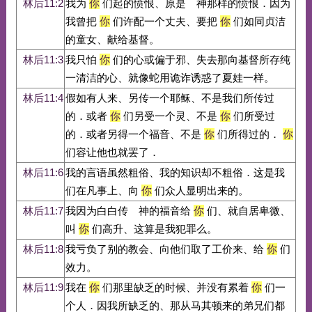
林后11:2
我为
你
们起的愤恨、原是 神那样的愤恨．因为
我曾把
你
们许配一个丈夫、要把
你
们如同贞洁
的童女、献给基督。
林后11:3
我只怕
你
们的心或偏于邪、失去那向基督所存纯
一清洁的心、就像蛇用诡诈诱惑了夏娃一样。
林后11:4
假如有人来、另传一个耶稣、不是我们所传过
的．或者
你
们另受一个灵、不是
你
们所受过
的．或者另得一个福音、不是
你
们所得过的．
你
们容让他也就罢了．
林后11:6
我的言语虽然粗俗、我的知识却不粗俗．这是我
们在凡事上、向
你
们众人显明出来的。
林后11:7
我因为白白传 神的福音给
你
们、就自居卑微、
叫
你
们高升、这算是我犯罪么。
林后11:8
我亏负了别的教会、向他们取了工价来、给
你
们
效力。
林后11:9
我在
你
们那里缺乏的时候、并没有累着
你
们一
个人．因我所缺乏的、那从马其顿来的弟兄们都