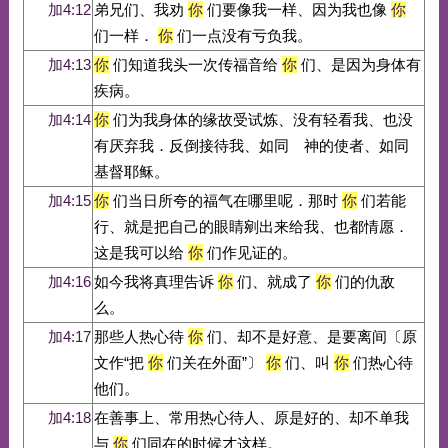
加4:12
弟兄们、我劝
你
们要像我一样、因为我也像
你
们一样．
你
们一点没有亏负我。
加4:13
你
们知道我头一次传福音给
你
们、是因为身体有
疾病。
加4:14
你
们为我身体的缘故受试炼、没有轻看我、也没
有厌弃我．反倒接待我、如同 神的使者、如同
基督耶稣。
加4:15
你
们当日所夸的福气在哪里呢．那时
你
们若能
行、就是把自己的眼睛剜出来给我、也都情愿．
这是我可以给
你
们作见证的。
加4:16
如今我将真理告诉
你
们、就成了
你
们的仇敌
么。
加4:17
那些人热心待
你
们、却不是好意、是要离间〔原
文作“把
你
们关在外面”〕
你
们、叫
你
们热心待
他们。
加4:18
在善事上、常用热心待人、原是好的、却不单我
与
你
们同在的时候才这样。