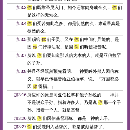
加3:3
你
们既靠圣灵入门、如今还靠肉身成全么．
你
们
是这样的无知么。
加3:4
你
们受苦如此之多、都是徒然的么．难道果真是
徒然的么。
加3:5
那赐给
你
们圣灵、又在
你
们中间行异能的、是
因
你
们行律法呢、是因
你
们听信福音呢。
加3:7
所以
你
们要知道那以信为本的人、就是亚伯拉罕
的子孙。
加3:8
并且圣经既然预先看明、 神要叫外邦人因信称
义、就早已传福音给亚伯拉罕、说、『万国都必
因
你
得福。』
加3:16
所应许的原是向亚伯拉罕和他子孙说的． 神并
不是说众子孙、指着许多人、乃是说
你
那一个子
孙、指着一个人、就是基督。
加3:26
所以
你
们因信基督耶稣、都是 神的儿子。
加3:27
你
们受洗归入基督的、都是披戴基督了。