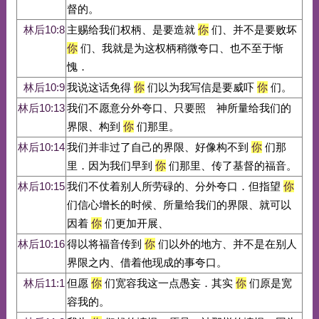
督的。
林后10:8
主赐给我们权柄、是要造就
你
们、并不是要败坏
你
们、我就是为这权柄稍微夸口、也不至于惭
愧．
林后10:9
我说这话免得
你
们以为我写信是要威吓
你
们。
林后10:13
我们不愿意分外夸口、只要照 神所量给我们的
界限、构到
你
们那里。
林后10:14
我们并非过了自己的界限、好像构不到
你
们那
里．因为我们早到
你
们那里、传了基督的福音。
林后10:15
我们不仗着别人所劳碌的、分外夸口．但指望
你
们信心增长的时候、所量给我们的界限、就可以
因着
你
们更加开展、
林后10:16
得以将福音传到
你
们以外的地方、并不是在别人
界限之内、借着他现成的事夸口。
林后11:1
但愿
你
们宽容我这一点愚妄．其实
你
们原是宽
容我的。