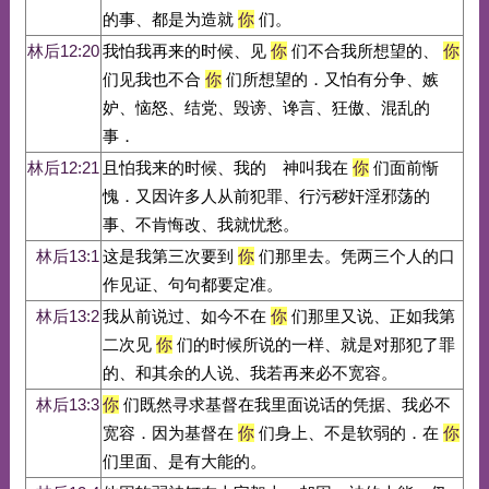
的事、都是为造就
你
们。
林后12:20
我怕我再来的时候、见
你
们不合我所想望的、
你
们见我也不合
你
们所想望的．又怕有分争、嫉
妒、恼怒、结党、毁谤、谗言、狂傲、混乱的
事．
林后12:21
且怕我来的时候、我的 神叫我在
你
们面前惭
愧．又因许多人从前犯罪、行污秽奸淫邪荡的
事、不肯悔改、我就忧愁。
林后13:1
这是我第三次要到
你
们那里去。凭两三个人的口
作见证、句句都要定准。
林后13:2
我从前说过、如今不在
你
们那里又说、正如我第
二次见
你
们的时候所说的一样、就是对那犯了罪
的、和其余的人说、我若再来必不宽容。
林后13:3
你
们既然寻求基督在我里面说话的凭据、我必不
宽容．因为基督在
你
们身上、不是软弱的．在
你
们里面、是有大能的。