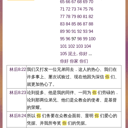
65
66
67
68
69
70
71
72
73
74
75
76
77
78
79
80
81
82
83
84
85
86
87
88
89
90
91
92
93
94
95
96
97
98
99
100
101
102
103
104
105
泥土
.
你好
...
你好
你家
你们
林后8:22
我们又打发一位兄弟同去．这人的热心、我们在
许多事上、屡次试验过、现在他因为深信
你
们、
就更加热心了。
林后8:23
论到提多、他是我的同伴、一同为
你
们劳碌的．
论到那两位弟兄、他们是众教会的使者、是基督
的荣耀。
林后8:24
所以
你
们务要在众教会面前、显明
你
们爱心的
凭据、并我所夸奖
你
们的凭据。