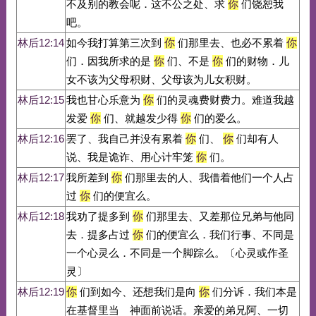
不及别的教会呢．这不公之处、求
你
们饶恕我
吧。
林后12:14
如今我打算第三次到
你
们那里去、也必不累着
你
们．因我所求的是
你
们、不是
你
们的财物．儿
女不该为父母积财、父母该为儿女积财。
林后12:15
我也甘心乐意为
你
们的灵魂费财费力。难道我越
发爱
你
们、就越发少得
你
们的爱么。
林后12:16
罢了、我自己并没有累着
你
们、
你
们却有人
说、我是诡诈、用心计牢笼
你
们。
林后12:17
我所差到
你
们那里去的人、我借着他们一个人占
过
你
们的便宜么。
林后12:18
我劝了提多到
你
们那里去、又差那位兄弟与他同
去．提多占过
你
们的便宜么．我们行事、不同是
一个心灵么．不同是一个脚踪么。〔心灵或作圣
灵〕
林后12:19
你
们到如今、还想我们是向
你
们分诉．我们本是
在基督里当 神面前说话。亲爱的弟兄阿、一切