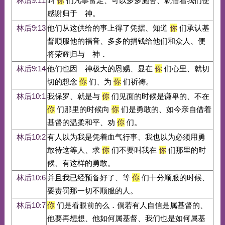
林后9:11
叫
你
们凡事富足、可以多多施舍、就借着我们使
感谢归于 神。
林后9:13
他们从这供给的事上得了凭据、知道
你
们承认基
督顺服他的福音、多多的捐钱给他们和众人、便
将荣耀归与 神．
林后9:14
他们也因 神极大的恩赐、显在
你
们心里、就切
切的想念
你
们、为
你
们祈祷。
林后10:1
我保罗、就是与
你
们见面的时候是谦卑的、不在
你
们那里的时候向
你
们是勇敢的、如今亲自借着
基督的温柔和平、劝
你
们。
林后10:2
有人以为我是凭着血气行事、我也以为必须用勇
敢待这等人、求
你
们不要叫我在
你
们那里的时
候、有这样的勇敢。
林后10:6
并且我已经预备好了、等
你
们十分顺服的时候、
要责罚那一切不顺服的人。
林后10:7
你
们是看眼前的么．倘若有人自信是属基督的、
他要再想想、他如何属基督、我们也是如何属基