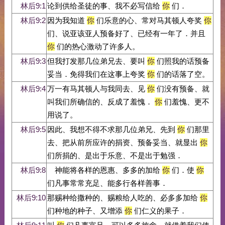
林后9:1
论到供给圣徒的事、我不必写信给
你
们．
林后9:2
因为我知道
你
们乐意的心、常对马其顿人夸奖
你
们、说亚该亚人预备好了、已经有一年了．并且
你
们的热心激动了许多人。
林后9:3
但我打发那几位弟兄去、要叫
你
们照我的话预备
妥当．免得我们在这事上夸奖
你
们的话落了空。
林后9:4
万一有马其顿人与我同去、见
你
们没有预备、就
叫我们所确信的、反成了羞愧．
你
们羞愧、更不
用说了。
林后9:5
因此、我想不得不求那几位弟兄、先到
你
们那里
去、把从前所应许的捐资、预备妥当、就显出
你
们所捐的、是出于乐意、不是出于勉强．
林后9:8
神能将各样的恩惠、多多的加给
你
们．使
你
们凡事常常充足、能多行各样善事．
林后9:10
那赐种给撒种的、赐粮给人吃的、必多多加给
你
们种地的种子、又增添
你
们仁义的果子．