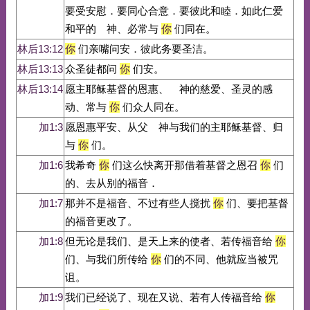
要受安慰．要同心合意．要彼此和睦．如此仁爱
和平的 神、必常与
你
们同在。
林后13:12
你
们亲嘴问安．彼此务要圣洁。
林后13:13
众圣徒都问
你
们安。
林后13:14
愿主耶稣基督的恩惠、 神的慈爱、圣灵的感
动、常与
你
们众人同在。
加1:3
愿恩惠平安、从父 神与我们的主耶稣基督、归
与
你
们。
加1:6
我希奇
你
们这么快离开那借着基督之恩召
你
们
的、去从别的福音．
加1:7
那并不是福音、不过有些人搅扰
你
们、要把基督
的福音更改了。
加1:8
但无论是我们、是天上来的使者、若传福音给
你
们、与我们所传给
你
们的不同、他就应当被咒
诅。
加1:9
我们已经说了、现在又说、若有人传福音给
你