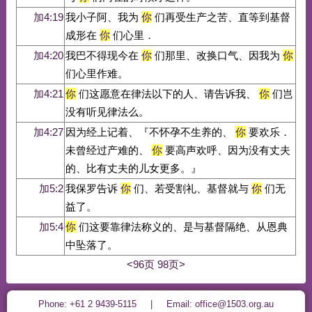
加4:19
我小子阿、我为
你
们再受生产之苦、直等到基督
成形在
你
们心里．
加4:20
我巴不得现今在
你
们那里、改换口气、因我为
你
们心里作难。
加4:21
你
们这愿意在律法以下的人、请告诉我、
你
们岂
没有听见律法么。
加4:27
因为经上记着、『不怀孕不生养的、
你
要欢乐．
未曾经过产难的、
你
要高声欢呼、因为没有丈夫
的、比有丈夫的儿女更多。』
加5:2
我保罗告诉
你
们、若受割礼、基督就与
你
们无
益了。
加5:4
你
们这要靠律法称义的、是与基督隔绝、从恩典
中坠落了。
<96页
98页>
Phone: +61 2 9439-5115 | Email: office@1503.org.au