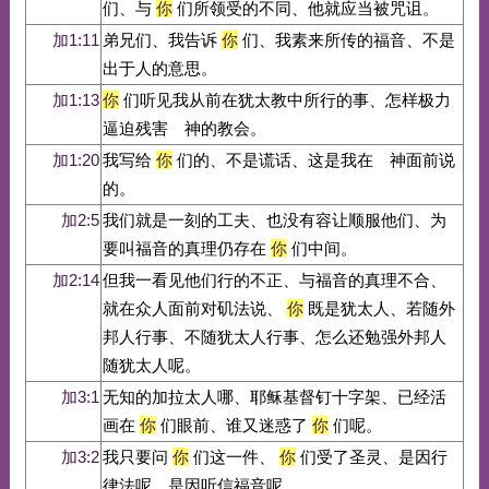
们、与
你
们所领受的不同、他就应当被咒诅。
加1:11
弟兄们、我告诉
你
们、我素来所传的福音、不是
出于人的意思。
加1:13
你
们听见我从前在犹太教中所行的事、怎样极力
逼迫残害 神的教会。
加1:20
我写给
你
们的、不是谎话、这是我在 神面前说
的。
加2:5
我们就是一刻的工夫、也没有容让顺服他们、为
要叫福音的真理仍存在
你
们中间。
加2:14
但我一看见他们行的不正、与福音的真理不合、
就在众人面前对矶法说、
你
既是犹太人、若随外
邦人行事、不随犹太人行事、怎么还勉强外邦人
随犹太人呢。
加3:1
无知的加拉太人哪、耶稣基督钉十字架、已经活
画在
你
们眼前、谁又迷惑了
你
们呢。
加3:2
我只要问
你
们这一件、
你
们受了圣灵、是因行
律法呢、是因听信福音呢。