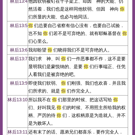
林后13:4
他因软弱被钉在十字架上、却因 神的大能、仍
然活着．我们也是这样同他软弱、但因 神向
你
们所显的大能、也必与他同活。
林后13:5
你
们总要自己省察有信心没有．也要自己试验．
岂不知
你
们若不是可弃绝的、就有耶稣基督在
你
们心里么。
林后13:6
我却盼望
你
们晓得我们不是可弃绝的人。
林后13:7
我们求 神、叫
你
们一件恶事都不作．这不是要
显明我们是蒙悦纳的、是要
你
们行事端正、任凭
人看我们是被弃绝的吧。
林后13:9
即使我们软弱、
你
们刚强、我们也欢喜．并且我
们所求的、就是
你
们作完全人。
林后13:10
所以我不在
你
们那里的时候、把这话写给
你
们、好叫我见
你
们的时候、不用照主所给我的权
柄、严厉的待
你
们．这权柄原是为造就人、并不
是为败坏人。
林后13:11
还有末了的话、愿弟兄们都喜乐．要作完全人．