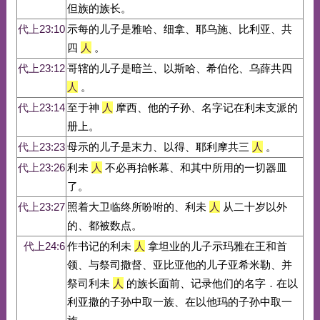
但族的族长。
代上23:10
示每的儿子是雅哈、细拿、耶乌施、比利亚、共
四
人
。
代上23:12
哥辖的儿子是暗兰、以斯哈、希伯伦、乌薛共四
人
。
代上23:14
至于神
人
摩西、他的子孙、名字记在利未支派的
册上。
代上23:23
母示的儿子是末力、以得、耶利摩共三
人
。
代上23:26
利未
人
不必再抬帐幕、和其中所用的一切器皿
了。
代上23:27
照着大卫临终所吩咐的、利未
人
从二十岁以外
的、都被数点。
代上24:6
作书记的利未
人
拿坦业的儿子示玛雅在王和首
领、与祭司撒督、亚比亚他的儿子亚希米勒、并
祭司利未
人
的族长面前、记录他们的名字．在以
利亚撒的子孙中取一族、在以他玛的子孙中取一