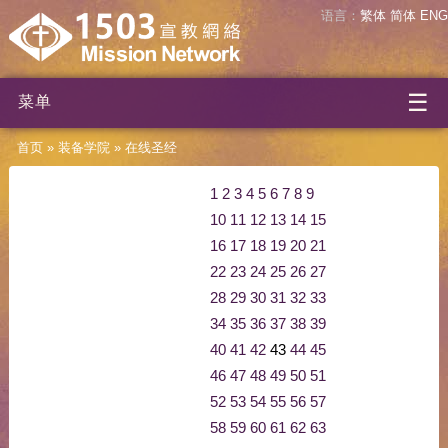
语言：
繁体
简体
ENG
☰
菜单
首页
»
装备学院
»
在线圣经
1
2
3
4
5
6
7
8
9
10
11
12
13
14
15
16
17
18
19
20
21
22
23
24
25
26
27
28
29
30
31
32
33
34
35
36
37
38
39
40
41
42
43
44
45
46
47
48
49
50
51
52
53
54
55
56
57
58
59
60
61
62
63