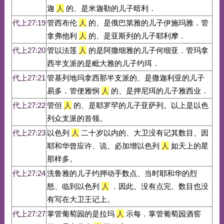
迦
人
的、是米迦勒的儿子暗利．
代上27:19
管西布伦
人
的、是俄巴第雅的儿子伊施玛雅．管
拿弗他利
人
的、是亚斯列的儿子耶利摩．
代上27:20
管以法莲
人
的是阿撒细雅的儿子何细亚．管玛拿
西半支派的是毗大雅的儿子约珥．
代上27:21
管基列地玛拿西那半支派的、是撒迦利亚的儿子
易多．管便雅悯
人
的、是押尼珥的儿子雅西业．
代上27:22
管但
人
的、是耶罗罕的儿子亚萨列。以上是以色
列众支派的首领。
代上27:23
以色列
人
二十岁以内的、大卫没有记其数目、因
耶和华曾应许、说、必加增以色列
人
如天上的星
那样多。
代上27:24
洗鲁雅的儿子约押动手数点、当时耶和华的烈
怒、临到以色列
人
．因此、没有点完、数目也没
有写在大卫王记上。
代上27:27
掌管葡萄园的是拉玛
人
示每．掌管葡萄园酒窖