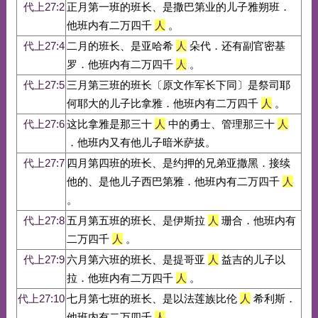
代上27:2
正月第一班的班长、是撒巴第业的儿子雅朔班．
他班内有二万四千
人
。
代上27:4
二月的班长、是亚哈希
人
朵代．还有副官密基
罗．他班内有二万四千
人
。
代上27:5
三月第三班的班长〔原文作军长下同〕是祭司耶
何耶大的儿子比拿雅．他班内有二万四千
人
。
代上27:6
这比拿雅是那三十
人
中的勇士、管理那三十
人
．他班内又有他儿子暗米萨拔。
代上27:7
四月第四班的班长、是约押的兄弟亚撒黑．接续
他的、是他儿子西巴第雅．他班内有二万四千
人
。
代上27:8
五月第五班的班长、是伊斯拉
人
珊合．他班内有
二万四千
人
。
代上27:9
六月第六班的班长、是提哥亚
人
益吉的儿子以
拉．他班内有二万四千
人
。
代上27:10
七月第七班的班长、是以法莲族比伦
人
希利斯．
他班内有二万四千
人
。