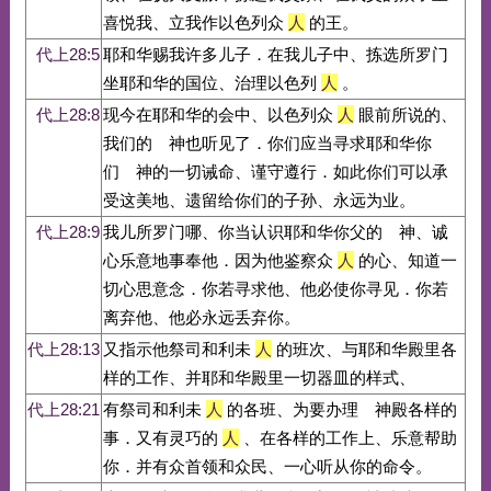
喜悦我、立我作以色列众
人
的王。
代上28:5
耶和华赐我许多儿子．在我儿子中、拣选所罗门
坐耶和华的国位、治理以色列
人
。
代上28:8
现今在耶和华的会中、以色列众
人
眼前所说的、
我们的 神也听见了．你们应当寻求耶和华你
们 神的一切诫命、谨守遵行．如此你们可以承
受这美地、遗留给你们的子孙、永远为业。
代上28:9
我儿所罗门哪、你当认识耶和华你父的 神、诚
心乐意地事奉他．因为他鉴察众
人
的心、知道一
切心思意念．你若寻求他、他必使你寻见．你若
离弃他、他必永远丢弃你。
代上28:13
又指示他祭司和利未
人
的班次、与耶和华殿里各
样的工作、并耶和华殿里一切器皿的样式、
代上28:21
有祭司和利未
人
的各班、为要办理 神殿各样的
事．又有灵巧的
人
、在各样的工作上、乐意帮助
你．并有众首领和众民、一心听从你的命令。