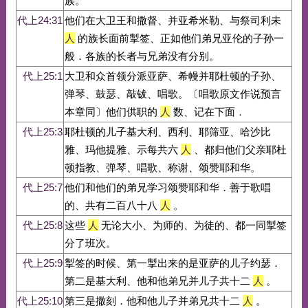
族。
代上24:31
他们在大卫王和撒督、并亚希米勒、与祭司利未
人
的族长面前掣签、正如他们弟兄亚伦的子孙一
般．各族的长者与兄弟没有分别。
代上25:1
大卫和众首领分派亚萨、希幔并耶杜顿的子孙、
弹琴、鼓瑟、敲钹、唱歌。〔唱歌原文作说预言
本章同〕他们供职的
人
数、记在下面．
代上25:3
耶杜顿的儿子基大利、西利、耶筛亚、哈沙比
雅、玛他提雅、示每共六
人
、都归他们父亲耶杜
顿指教、弹琴、唱歌、称谢、颂赞耶和华。
代上25:7
他们和他们的弟兄学习颂赞耶和华．善于歌唱
的、共有二百八十八
人
。
代上25:8
这些
人
无论大小、为师的、为徒的、都一同掣签
分了班次。
代上25:9
掣签的时候、第一掣出来的是亚萨的儿子约瑟．
第二是基大利、他和他弟兄并儿子共十二
人
。
代上25:10
第三是撒刻．他和他儿子并弟兄共十二
人
。