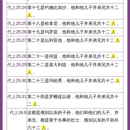
代上25:24
第十七是约施比加沙．他和他儿子并弟兄共十二
人
。
代上25:25
第十八是哈拿尼．他和他儿子并弟兄共十二
人
。
代上25:26
第十九是玛罗提．他和他儿子并弟兄共十二
人
。
代上25:27
第二十是以利亚他．他和他儿子并弟兄共十二
人
。
代上25:28
第二十一是何提．他和他儿子并弟兄共十二
人
。
代上25:29
第二十二是基大利提．他和他儿子并弟兄共十二
人
。
代上25:30
第二十三是玛哈秀．他和他儿子并弟兄共十二
人
。
代上25:31
第二十四是罗幔提以谢．他和他儿子并弟兄共十
二
人
。
代上26:8
这都是俄别以东的子孙．他们和他们的儿子、并
弟兄、都是善于办事的壮士．俄别以东的子孙共
六十二
人
。