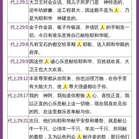
代上29:1
大卫王对会众说、我儿子所罗门是 神特选的、
还年幼娇嫩、这工程甚大．因这殿不是为
人
、乃
是为耶和华 神建造的。
代上29:5
金子作金器、银子作银器、并借匠
人
的手制造一
切。今日有谁乐意将自己献给耶和华呢。
代上29:8
凡有宝石的都交给革顺
人
耶歇、送入耶和华殿的
府库。
代上29:9
因这些
人
诚心乐意献给耶和华、百姓就欢喜、大
卫王也大大欢喜。
代上29:12
丰富尊荣都从你而来、你也治理万物．在你手里
有大能大力、使
人
尊大强盛都出于你。
代上29:17
我的 神阿、我知道你察验
人
心、喜悦正直。我
以正直的心乐意献上这一切物．现在我喜欢见你
的民、在这里都乐意奉献与你。
代上29:21
次日、他们向耶和华献平安祭和燔祭、就是献公
牛一千只、公绵羊一千只、羊羔一千只、并同献
的奠祭．又为以色列众
人
献许多的祭．那日他们