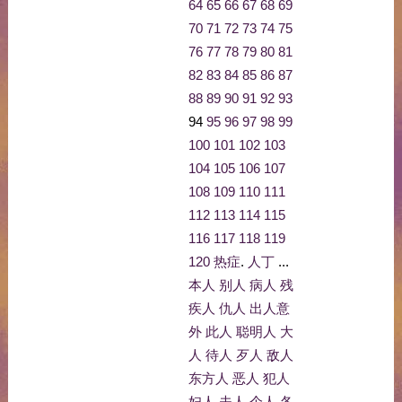
64
65
66
67
68
69
70
71
72
73
74
75
76
77
78
79
80
81
82
83
84
85
86
87
88
89
90
91
92
93
94
95
96
97
98
99
100
101
102
103
104
105
106
107
108
109
110
111
112
113
114
115
116
117
118
119
120
热症
.
人丁
...
本人
别人
病人
残
疾人
仇人
出人意
外
此人
聪明人
大
人
待人
歹人
敌人
东方人
恶人
犯人
妇人
夫人
个人
各