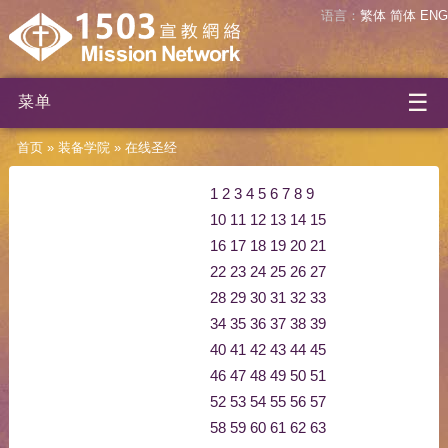
语言：
繁体
简体
ENG
☰
菜单
首页
»
装备学院
»
在线圣经
1
2
3
4
5
6
7
8
9
10
11
12
13
14
15
16
17
18
19
20
21
22
23
24
25
26
27
28
29
30
31
32
33
34
35
36
37
38
39
40
41
42
43
44
45
46
47
48
49
50
51
52
53
54
55
56
57
58
59
60
61
62
63