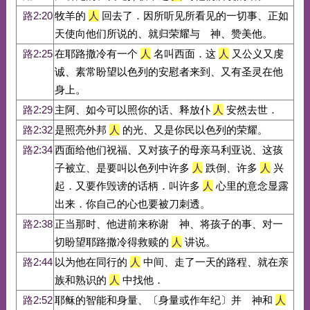
路2:20
牧羊的
人
回去了．因所听见所看见的一切事、正如
天使向他们所说的、就归荣耀与 神、赞美他。
路2:25
在耶路撒冷有一个
人
名叫西面．这
人
又公义又虔
诚、素常盼望以色列的安慰者来到、又有圣灵在他
身上。
路2:29
主阿、如今可以照你的话、释放仆
人
安然去世．
路2:32
是照亮外邦
人
的光、又是你民以色列的荣耀。
路2:34
西面给他们祝福、又对孩子的母亲马利亚说、这孩
子被立、是要叫以色列中许多
人
跌倒、许多
人
兴
起．又要作毁谤的话柄．叫许多
人
心里的意念显露
出来．你自己的心也要被刀刺透。
路2:38
正当那时、他进前来称谢 神、将孩子的事、对一
切盼望耶路撒冷得救赎的
人
讲说。
路2:44
以为他在同行的
人
中间、走了一天的路程、就在亲
族和熟识的
人
中找他．
路2:52
耶稣的智能和身量、〔身量或作年纪〕并 神和
人