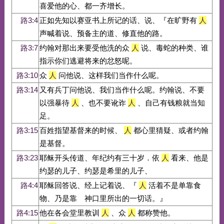
喜爱他的心、都一齐增长。
路3:4
正如先知以赛亚书上所记的话、说、『在旷野有
人
声喊着说、预备主的道、修直他的路。
路3:7
约翰对那出来要受他洗的众
人
说、毒蛇的种类、谁
指示你们逃避将来的忿怒呢。
路3:10
众
人
问他说、这样我们当作什么呢。
路3:14
又有兵丁问他说、我们当作什么呢。约翰说、不要
以强暴待
人
、也不要讹诈
人
、自己有钱粮就当知
足。
路3:15
百姓指望基督来的时候、
人
都心里猜疑、或者约翰
是基督。
路3:23
耶稣开头传道、年纪约有三十岁．依
人
看来、他是
约瑟的儿子、约瑟是希里的儿子、
路4:4
耶稣回答说、经上记着说、『
人
活着不是单靠食
物、乃是靠 神口里所出的一切话。』
路4:15
他在各会堂里教训
人
、众
人
都称赞他。