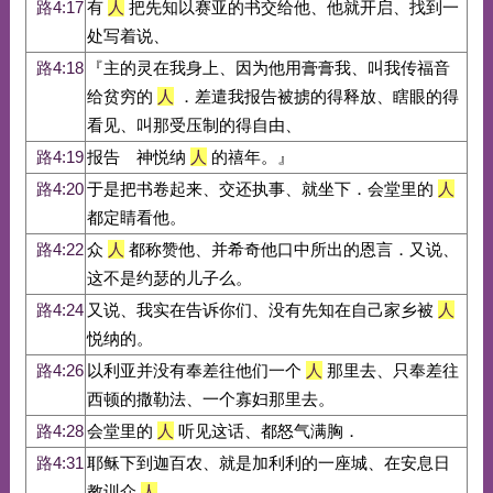
路4:17
有
人
把先知以赛亚的书交给他、他就开启、找到一
处写着说、
路4:18
『主的灵在我身上、因为他用膏膏我、叫我传福音
给贫穷的
人
．差遣我报告被掳的得释放、瞎眼的得
看见、叫那受压制的得自由、
路4:19
报告 神悦纳
人
的禧年。』
路4:20
于是把书卷起来、交还执事、就坐下．会堂里的
人
都定睛看他。
路4:22
众
人
都称赞他、并希奇他口中所出的恩言．又说、
这不是约瑟的儿子么。
路4:24
又说、我实在告诉你们、没有先知在自己家乡被
人
悦纳的。
路4:26
以利亚并没有奉差往他们一个
人
那里去、只奉差往
西顿的撒勒法、一个寡妇那里去。
路4:28
会堂里的
人
听见这话、都怒气满胸．
路4:31
耶稣下到迦百农、就是加利利的一座城、在安息日
教训众
人
。