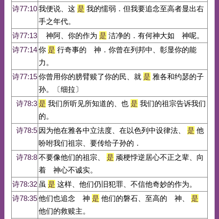
诗77:10
我便说、这
是
我的懦弱．但我要追念至高者显出右
手之年代。
诗77:13
神阿、你的作为
是
洁净的．有何神大如 神呢。
诗77:14
你
是
行奇事的 神．你曾在列邦中、彰显你的能
力。
诗77:15
你曾用你的膀臂赎了你的民、就
是
雅各和约瑟的子
孙。〔细拉〕
诗78:3
是
我们所听见所知道的、也
是
我们的祖宗告诉我们
的。
诗78:5
因为他在雅各中立法度、在以色列中设律法、
是
他
吩咐我们祖宗、要传给子孙的．
诗78:8
不要像他们的祖宗、
是
顽梗悖逆居心不正之辈、向
着 神心不诚实。
诗78:32
虽
是
这样、他们仍旧犯罪、不信他奇妙的作为。
诗78:35
他们也追念 神
是
他们的磐石、至高的 神、
是
他们的救赎主。