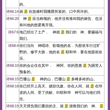
的。
诗66:14
就
是
在急难时我嘴唇所发的、口中所许的。
诗66:20
神
是
应当称颂的．他并没有推却我的祷告、也没
有叫他的慈爱离开我。
诗67:6
地已经出了土产． 神就
是
我们的 神、要赐福与
我们。
诗68:4
你们当向 神唱诗、歌颂他的名．为那坐车行过旷
野的、修平大路．他的名
是
耶和华．要在他面前欢
乐。
诗68:10
你的会众住在其中． 神阿、你的恩惠
是
为困苦人
预备的。
诗68:15
巴珊山
是
神的山．巴珊山
是
多峰多岭的山。
诗68:18
你已经升上高天、掳掠仇敌、你在人间、就
是
在悖
逆的人间、受了供献、叫耶和华 神可以与他们同
住。
诗68:19
天天揹负我们重担的主、就
是
拯救我们的 神、
是