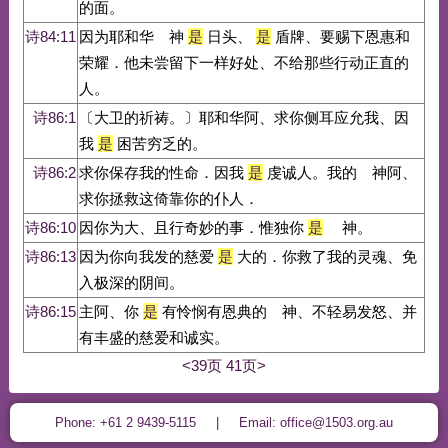
的面。
诗84:11
因为耶和华 神
是
日头、
是
盾牌、要赐下恩惠和
荣耀．他未尝留下一样好处、不给那些行动正直的
人。
诗86:1
〔大卫的祈祷。〕耶和华阿、求你侧耳应允我、因
我
是
困苦穷乏的。
诗86:2
求你保存我的性命．因我
是
虔诚人。我的 神阿、
求你拯救这倚靠你的仆人．
诗86:10
因你为大、且行奇妙的事．惟独你
是
神。
诗86:13
因为你向我发的慈爱
是
大的．你救了我的灵魂、免
入极深的阴间。
诗86:15
主阿、你
是
有怜悯有恩典的 神、不轻易发怒、并
有丰盛的慈爱和诚实。
<39页
41页>
Phone: +61 2 9439-5115 | Email: office@1503.org.au