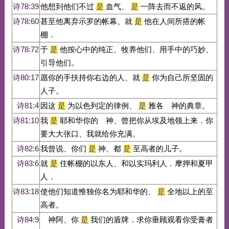
诗78:39
他想到他们不过
是
血气、
是
一阵去而不返的风。
诗78:60
甚至他离弃示罗的帐幕、就
是
他在人间所搭的帐
棚．
诗78:72
于
是
他按心中的纯正、牧养他们、用手中的巧妙、
引导他们。
诗80:17
愿你的手扶持你右边的人、就
是
你为自己所坚固的
人子。
诗81:4
因这
是
为以色列定的律例、
是
雅各 神的典章。
诗81:10
我
是
耶和华你的 神、曾把你从埃及地领上来．你
要大大张口、我就给你充满。
诗82:6
我曾说、你们
是
神、都
是
至高者的儿子。
诗83:6
就
是
住帐棚的以东人、和以实玛利人．摩押和夏甲
人．
诗83:18
使他们知道惟独你名为耶和华的、
是
全地以上的至
高者。
诗84:9
神阿、你
是
我们的盾牌．求你垂顾观看你受膏者