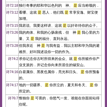
诗72:18
独行奇事的耶和华以色列的 神、
是
应当称颂的．
诗73:12
看哪、这就
是
恶人．他们既
是
常享安逸、财宝便
加增。
诗73:15
我若说、我要这样讲、这就
是
以奸诈待你的众子。
诗73:26
我的肉体、和我的心肠衰残．但 神
是
我心里的力
量、又
是
我的福分、直到永远。
诗73:28
但我亲近 神
是
与我有益．我以主耶和华为我的避
难所、好叫我述说你一切的作为。
诗74:2
求你记念你古时所得来的会众、就
是
你所赎作你产
业支派的．并记念你向来所居住的锡安山。
诗74:16
白昼属你、黑夜也属你．亮光和日头、
是
你所预备
的。
诗74:17
地的一切疆界、
是
你所立的．夏天和冬天、
是
你
所定的。
诗76:7
惟独你
是
可畏的．你怒气一发、谁能在你面前站得
住呢。