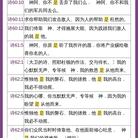
诗60:10
神阿、你不
是
丢弃了我们么． 神阿、你不和我
们的军兵同去么。
诗60:11
求你帮助我们攻击敌人、因为人的帮助
是
枉然的。
诗60:12
我们倚靠 神、才得施展大能、因为践踏我们敌人
的就
是
他。
诗61:5
神阿、你原
是
听了我所许的愿．你将产业赐给敬
畏你名的人。
诗62:1
〔大卫的诗、照耶杜顿的作法、交与伶长。〕我的
心默默无声、专等候 神．我的救恩
是
从他而来。
诗62:2
惟独他
是
我的磐石、我的拯救．他
是
我的高台．
我必不很动摇。
诗62:5
我的心哪、你当默默无声、专等候 神．因为我的
盼望
是
从他而来。
诗62:6
惟独他
是
我的磐石、我的拯救．他
是
我的高台．
我必不动摇。
诗62:8
你们众民当时时倚靠他、在他面前倾心吐意． 神
是
我们的避难所。〔细拉〕