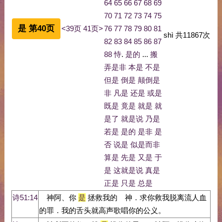
64
65
66
67
68
69
70
71
72
73
74
75
是 第40页
<39页
41页>
76
77
78
79
80
81
shì
共
11867
次
82
83
84
85
86
87
88
恃
.
是的
...
搬
弄是非
本是
不是
但是
倒是
颠倒是
非
凡是
还是
或是
既是
竟是
就是
就
是了
就是说
乃是
若是
是的
是非
是
否
说是
似是而非
算是
先是
又是
于
是
这就是说
真是
正是
只是
总是
诗51:14
神阿、你
是
拯救我的 神．求你救我脱离流人血
的罪．我的舌头就高声歌唱你的公义。