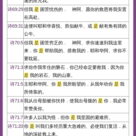
速的应允我。
诗69:29
但我
是
困苦忧伤的． 神阿、愿你的救恩将我安置
在高处。
诗69:31
这便叫耶和华喜悦、胜似献牛、或
是
献有角有蹄的
公牛。
诗70:5
但我
是
困苦穷乏的． 神阿、求你速速到我这里
来．你
是
帮助我的、搭救我的．耶和华阿、求你不
要耽延。
诗71:3
求你作我常住的磐石．你已经命定要救我．因为你
是
我的岩石、我的山寨。
诗71:5
主耶和华阿、你
是
我所盼望的．从我年幼你
是
我
所倚靠的。
诗71:6
我从出母胎被你扶持．使我出母腹的
是
你．我必常
常赞美你。
诗71:7
许多人以我为怪．但你
是
我坚固的避难所。
诗71:20
你
是
叫我们多经历重大急难的、必使我们复活．从
地的深处救上来。