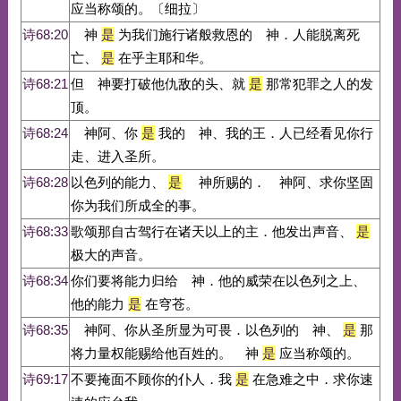
应当称颂的。〔细拉〕
诗68:20
神
是
为我们施行诸般救恩的 神．人能脱离死
亡、
是
在乎主耶和华。
诗68:21
但 神要打破他仇敌的头、就
是
那常犯罪之人的发
顶。
诗68:24
神阿、你
是
我的 神、我的王．人已经看见你行
走、进入圣所。
诗68:28
以色列的能力、
是
神所赐的． 神阿、求你坚固
你为我们所成全的事。
诗68:33
歌颂那自古驾行在诸天以上的主．他发出声音、
是
极大的声音。
诗68:34
你们要将能力归给 神．他的威荣在以色列之上、
他的能力
是
在穹苍。
诗68:35
神阿、你从圣所显为可畏．以色列的 神、
是
那
将力量权能赐给他百姓的。 神
是
应当称颂的。
诗69:17
不要掩面不顾你的仆人．我
是
在急难之中．求你速