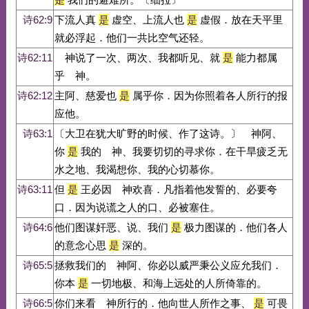
诗62:9
下流人真
是
虚空、上流人也
是
虚假．放在天平里
就必浮起．他们一共比空气还轻。
诗62:11
神说了一次、两次、我都听见、就
是
能力都属
乎 神。
诗62:12
主阿、慈爱也
是
属乎你．因为你照着各人所行的报
应他。
诗63:1
〔大卫在犹大旷野的时候、作了这诗。〕 神阿、
你
是
我的 神、我要切切的寻求你．在干旱疲乏无
水之地、我渴想你、我的心切慕你。
诗63:11
但
是
王必因 神欢喜．凡指着他发誓的、必要夸
口．因为说谎之人的口、必被塞住。
诗64:6
他们图谋奸恶、说、我们
是
极力图谋的．他们各人
的意念心思
是
深的。
诗65:5
拯救我们的 神阿、你必以威严秉公义应允我们．
你本
是
一切地极、和海上远处的人所倚靠的。
诗66:5
你们来看 神所行的．他向世人所作之事、
是
可畏