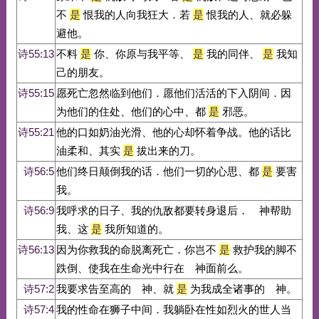
不
是
恨我的人向我狂大．若
是
恨我的人、就必躲
避他。
诗55:13
不料
是
你、你原与我平等、
是
我的同伴、
是
我知
己的朋友。
诗55:15
愿死亡忽然临到他们．愿他们活活的下入阴间．因
为他们的住处、他们的心中、都
是
邪恶。
诗55:21
他的口如奶油光滑、他的心却怀着争战。他的话比
油柔和、其实
是
拔出来的刀。
诗56:5
他们终日颠倒我的话．他们一切的心思、都
是
要害
我。
诗56:9
我呼求的日子、我的仇敌都要转身退后． 神帮助
我、这
是
我所知道的。
诗56:13
因为你救我的命脱离死亡．你岂不
是
救护我的脚不
跌倒、使我在生命光中行在 神面前么。
诗57:2
我要求告至高的 神、就
是
为我成全诸事的 神。
诗57:4
我的性命在狮子中间．我躺卧在性如烈火的世人当