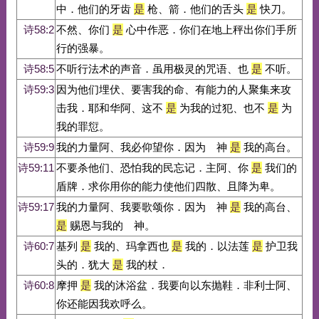
中．他们的牙齿
是
枪、箭．他们的舌头
是
快刀。
诗58:2
不然、你们
是
心中作恶．你们在地上秤出你们手所
行的强暴。
诗58:5
不听行法术的声音．虽用极灵的咒语、也
是
不听。
诗59:3
因为他们埋伏、要害我的命、有能力的人聚集来攻
击我．耶和华阿、这不
是
为我的过犯、也不
是
为
我的罪愆。
诗59:9
我的力量阿、我必仰望你．因为 神
是
我的高台。
诗59:11
不要杀他们、恐怕我的民忘记．主阿、你
是
我们的
盾牌．求你用你的能力使他们四散、且降为卑。
诗59:17
我的力量阿、我要歌颂你．因为 神
是
我的高台、
是
赐恩与我的 神。
诗60:7
基列
是
我的、玛拿西也
是
我的．以法莲
是
护卫我
头的．犹大
是
我的杖．
诗60:8
摩押
是
我的沐浴盆．我要向以东抛鞋．非利士阿、
你还能因我欢呼么。