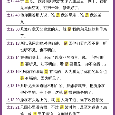
太12:44
于
是
说、我要回到我所出来的屋里去．到了、就看
见里面空闲、打扫干净、修饰好了。
太12:48
他却回答那人说、谁
是
我的母亲．谁
是
我的弟
兄。
太12:50
凡遵行我天父旨意的人、就
是
我的弟兄姐妹和母亲
了。
太13:13
所以我用比喻对他们讲、
是
因他们看也看不见、听
也听不见、也不明白。
太13:14
在他们身上、正应了以赛亚的预言、说、『你们听
是
要听见、却不明白．看
是
要看见、却不晓得．』
太13:16
但你们的眼睛
是
有福的、因为看见了你们的耳朵也
是
有福的、因为听见了。
太13:19
凡听见天国道理不明白的、那恶者就来、把所撒在
他心里的、夺了去．这就
是
撒在路旁的了。
太13:20
撒在石头地上的、就
是
人听了道、当下欢喜领受．
太13:21
只因心里没有根、不过
是
暂时的．及至为道遭了患
难、或
是
受了逼迫、立刻就跌倒了。