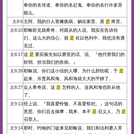
奉你的名传道、奉你的名赶鬼、奉你的名行许多异
能么。
太8:6
主阿、我的仆人害瘫痪病、躺在家里、甚
是
疼苦。
太8:10
耶稣听见就希奇、对跟从的人说、我实在告诉你
们、这么大的信心、就
是
在以色列中、我也没有遇
见过。
太8:17
这
是
要应验先知以赛亚的话、说、『他代替我们的
软弱、担当我们的疾病。』
太8:26
耶稣说、你们这小信的人哪、为什么胆怯呢．于
是
起来、斥责风和海、风和海就大大的平静了。
太8:27
众人希奇说、这
是
怎样的人、连风和海也听从他
了。
太9:13
经上说、『我喜爱怜恤、不喜爱祭祀。』这句话的
意思、你们且去揣摩．我来、本不
是
召义人、乃
是
召罪人。
太9:14
那时、约翰的门徒来见耶稣说、我们和法利赛人常