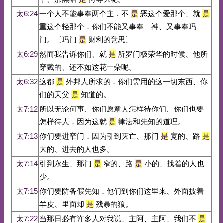
太6:24
一个人不能事奉两个主．不
是
恶这个爱那个、就
是
重这个轻那个．你们不能又事奉 神、又事奉玛
门。〔玛门
是
财利的意思〕
太6:29
然而我告诉你们、就
是
所罗门极荣华的时候、他所
穿戴的、还不如这花一朵呢。
太6:32
这都
是
外邦人所求的．你们需用的这一切东西、你
们的天父
是
知道的。
太7:12
所以无论何事、你们愿意人怎样待你们、你们也要
怎样待人．因为这就
是
律法和先知的道理。
太7:13
你们要进窄门．因为引到灭亡、那门
是
宽的、路
是
大的、进去的人也多。
太7:14
引到永生、那门
是
窄的、路
是
小的、找着的人也
少。
太7:15
你们要防备假先知．他们到你们这里来、外面披着
羊皮、里面却
是
残暴的狼。
太7:22
当那日必有许多人对我说、主阿、主阿、我们不
是