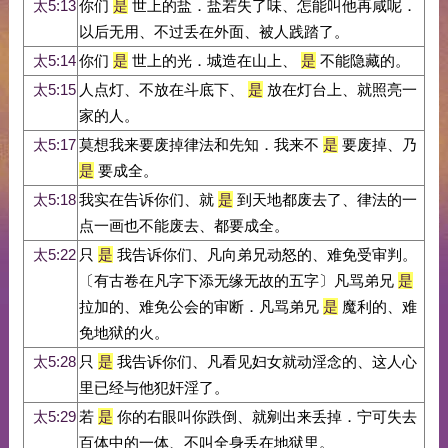
太5:13
你们
是
世上的盐．盐若失了味、怎能叫他再咸呢．
以后无用、不过丢在外面、被人践踏了。
太5:14
你们
是
世上的光．城造在山上、
是
不能隐藏的。
太5:15
人点灯、不放在斗底下、
是
放在灯台上、就照亮一
家的人。
太5:17
莫想我来要废掉律法和先知．我来不
是
要废掉、乃
是
要成全。
太5:18
我实在告诉你们、就
是
到天地都废去了、律法的一
点一画也不能废去、都要成全。
太5:22
只
是
我告诉你们、凡向弟兄动怒的、难免受审判。
〔有古卷在凡字下添无缘无故的五字〕凡骂弟兄
是
拉加的、难免公会的审断．凡骂弟兄
是
魔利的、难
免地狱的火。
太5:28
只
是
我告诉你们、凡看见妇女就动淫念的、这人心
里已经与他犯奸淫了。
太5:29
若
是
你的右眼叫你跌倒、就剜出来丢掉．宁可失去
百体中的一体、不叫全身丢在地狱里。