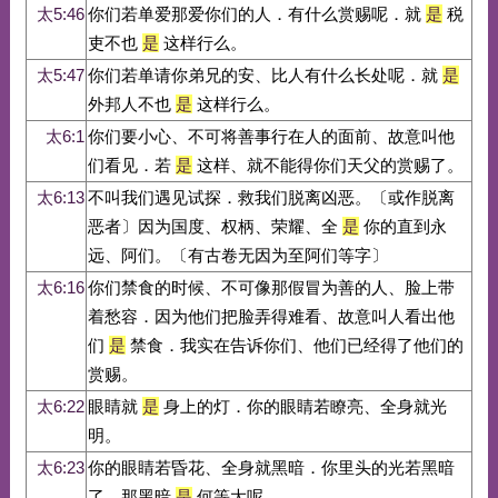
太5:46
你们若单爱那爱你们的人．有什么赏赐呢．就
是
税
吏不也
是
这样行么。
太5:47
你们若单请你弟兄的安、比人有什么长处呢．就
是
外邦人不也
是
这样行么。
太6:1
你们要小心、不可将善事行在人的面前、故意叫他
们看见．若
是
这样、就不能得你们天父的赏赐了。
太6:13
不叫我们遇见试探．救我们脱离凶恶。〔或作脱离
恶者〕因为国度、权柄、荣耀、全
是
你的直到永
远、阿们。〔有古卷无因为至阿们等字〕
太6:16
你们禁食的时候、不可像那假冒为善的人、脸上带
着愁容．因为他们把脸弄得难看、故意叫人看出他
们
是
禁食．我实在告诉你们、他们已经得了他们的
赏赐。
太6:22
眼睛就
是
身上的灯．你的眼睛若瞭亮、全身就光
明。
太6:23
你的眼睛若昏花、全身就黑暗．你里头的光若黑暗
了、那黑暗
是
何等大呢。