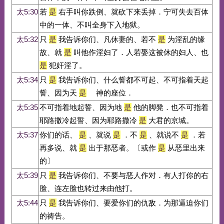
太5:30
若
是
右手叫你跌倒、就砍下来丢掉．宁可失去百体
中的一体、不叫全身下入地狱。
太5:32
只
是
我告诉你们、凡休妻的、若不
是
为淫乱的缘
故、就
是
叫他作淫妇了．人若娶这被休的妇人、也
是
犯奸淫了。
太5:34
只
是
我告诉你们、什么誓都不可起、不可指着天起
誓、因为天
是
神的座位．
太5:35
不可指着地起誓、因为地
是
他的脚凳．也不可指着
耶路撒冷起誓、因为耶路撒冷
是
大君的京城。
太5:37
你们的话、
是
、就说
是
．不
是
、就说不
是
．若
再多说、就
是
出于那恶者。〔或作
是
从恶里出来
的〕
太5:39
只
是
我告诉你们、不要与恶人作对．有人打你的右
脸、连左脸也转过来由他打。
太5:44
只
是
我告诉你们、要爱你们的仇敌．为那逼迫你们
的祷告。