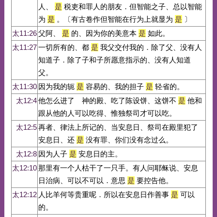
人、
是
税吏和罪人的朋友．但智能之子、总以智能
为
是
。〔有古卷作但智能在行为上就显为
是
〕
太11:26
父阿、
是
的、因为你的美意本
是
如此。
太11:27
一切所有的、都
是
我父交付我的．除了父、没有人
知道子．除了子和子所愿意指示的、没有人知道
父。
太11:30
因为我的轭
是
容易的、我的担子
是
轻省的。
太12:4
他怎么进了 神的殿、吃了陈设饼、这饼不
是
他和
跟从他的人可以吃得、惟独祭司才可以吃。
太12:5
再者、律法上所记的、当安息日、祭司在殿里犯了
安息日、还
是
没有罪、你们没有念过么。
太12:8
因为人子
是
安息日的主。
太12:10
那里有一个人枯干了一只手。有人问耶稣说、安息
日治病、可以不可以．意思
是
要控告他。
太12:12
人比羊何等贵重呢．所以在安息日作善事
是
可以
的。