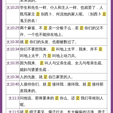
里头说的。
太10:25
学生和先生一样、仆人和主人一样、也就罢了．人
既骂家主
是
别西卜、何况他的家人呢。〔别西卜
是
鬼王的名〕
太10:29
两个麻雀、不
是
卖一分银子么．若
是
你们的父不
许、一个也不能掉在地上。
太10:30
就
是
你们的头发、也都被数过了。
太10:34
你们不要想我来、
是
叫地上太平．我来、并不
是
叫地上太平、乃
是
叫地上动刀兵。
太10:35
因为我来、
是
叫人与父亲生疏、女儿与母亲生疏、
媳妇与婆婆生疏．
太10:36
人的仇敌、就
是
自己家里的人。
太10:40
人接待你们、就
是
接待我．接待我、就
是
接待那
差我来的。
太11:3
问他说、那将要来的
是
你么、还
是
我们等候别人
呢。
太11:5
就
是
瞎子看见、瘸子行走、长大痲疯的洁净、聋子