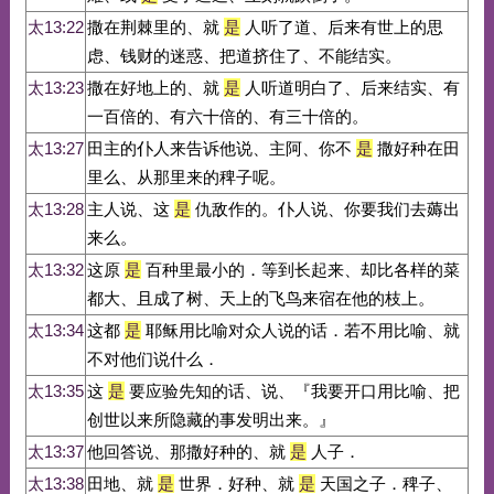
太13:22
撒在荆棘里的、就
是
人听了道、后来有世上的思
虑、钱财的迷惑、把道挤住了、不能结实。
太13:23
撒在好地上的、就
是
人听道明白了、后来结实、有
一百倍的、有六十倍的、有三十倍的。
太13:27
田主的仆人来告诉他说、主阿、你不
是
撒好种在田
里么、从那里来的稗子呢。
太13:28
主人说、这
是
仇敌作的。仆人说、你要我们去薅出
来么。
太13:32
这原
是
百种里最小的．等到长起来、却比各样的菜
都大、且成了树、天上的飞鸟来宿在他的枝上。
太13:34
这都
是
耶稣用比喻对众人说的话．若不用比喻、就
不对他们说什么．
太13:35
这
是
要应验先知的话、说、『我要开口用比喻、把
创世以来所隐藏的事发明出来。』
太13:37
他回答说、那撒好种的、就
是
人子．
太13:38
田地、就
是
世界．好种、就
是
天国之子．稗子、