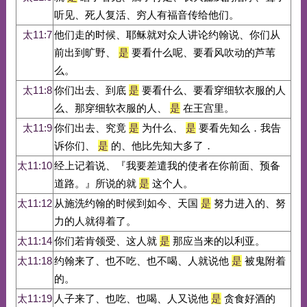
听见、死人复活、穷人有福音传给他们。
太11:7
他们走的时候、耶稣就对众人讲论约翰说、你们从
前出到旷野、
是
要看什么呢、要看风吹动的芦苇
么。
太11:8
你们出去、到底
是
要看什么、要看穿细软衣服的人
么、那穿细软衣服的人、
是
在王宫里。
太11:9
你们出去、究竟
是
为什么、
是
要看先知么．我告
诉你们、
是
的、他比先知大多了．
太11:10
经上记着说、『我要差遣我的使者在你前面、预备
道路。』所说的就
是
这个人。
太11:12
从施洗约翰的时候到如今、天国
是
努力进入的、努
力的人就得着了。
太11:14
你们若肯领受、这人就
是
那应当来的以利亚。
太11:18
约翰来了、也不吃、也不喝、人就说他
是
被鬼附着
的。
太11:19
人子来了、也吃、也喝、人又说他
是
贪食好酒的