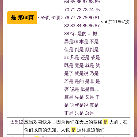
64
65
66
67
68
69
70
71
72
73
74
75
是 第60页
<59页
61页>
76
77
78
79
80
81
shì
共
11867
次
82
83
84
85
86
87
88
恃
.
是的
...
搬
弄是非
本是
不是
但是
倒是
颠倒是
非
凡是
还是
或是
既是
竟是
就是
就
是了
就是说
乃是
若是
是的
是非
是
否
说是
似是而非
算是
先是
又是
于
是
这就是说
真是
正是
只是
总是
太5:12
应当欢喜快乐．因为你们在天上的赏赐
是
大的．在
你们以前的先知、人也
是
这样逼迫他们。