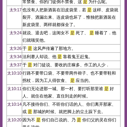
常禁食、你的门徒倒不禁食、这
是
为什么呢。
太9:17
也没有人把新酒装在旧皮袋里．若
是
这样、皮袋就
裂开、酒漏出来、连皮袋也坏了．惟独把新酒装在
新皮袋里、两样就都保全了。
太9:24
就说、退去吧．这闺女不
是
死了、
是
睡着了．他
们就嗤笑他。
太9:26
于
是
这风声传遍了那地方。
太9:34
法利赛人却说、他
是
靠着鬼王赶鬼。
太9:37
于
是
对门徒说、要收的庄稼多、作工的人少．
太10:10
行路不要带口袋、不要带两件褂子、也不要带鞋和
拐杖．因为工人得饮食、
是
应当的。
太10:11
你们无论进那一城、那一村、要打听那里谁
是
好
人、就住在他家、直住到走的时候。
太10:14
凡不接待你们、不听你们话的人、你们离开那家、
或
是
那城的时候、就把脚上的尘土跺下去。
太10:20
因为不
是
你们自己说的、乃
是
你们父的灵在你们