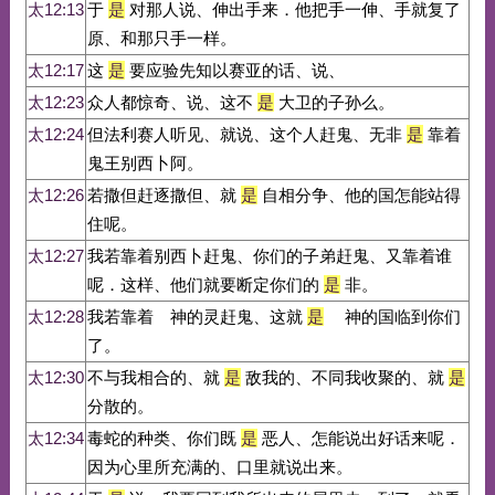
太12:13
于
是
对那人说、伸出手来．他把手一伸、手就复了
原、和那只手一样。
太12:17
这
是
要应验先知以赛亚的话、说、
太12:23
众人都惊奇、说、这不
是
大卫的子孙么。
太12:24
但法利赛人听见、就说、这个人赶鬼、无非
是
靠着
鬼王别西卜阿。
太12:26
若撒但赶逐撒但、就
是
自相分争、他的国怎能站得
住呢。
太12:27
我若靠着别西卜赶鬼、你们的子弟赶鬼、又靠着谁
呢．这样、他们就要断定你们的
是
非。
太12:28
我若靠着 神的灵赶鬼、这就
是
神的国临到你们
了。
太12:30
不与我相合的、就
是
敌我的、不同我收聚的、就
是
分散的。
太12:34
毒蛇的种类、你们既
是
恶人、怎能说出好话来呢．
因为心里所充满的、口里就说出来。