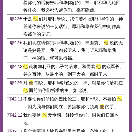
着你们的话祷告耶和华你们的 神．耶和华无论回
答什么、我必都告诉你们、毫不隐瞒。
耶42:5
于是
他
们对耶利米说、我们若不照耶和华你的 神
差遣你来说的一切话行、愿耶和华在我们中间作真
实诚信的见证。
耶42:6
我们现在请你到耶和华我们的 神面前、
他
说的无
论是好是歹、我们都必听从．我们听从耶和华我
们 神的话、就可以得福。
耶42:8
他
就将加利亚的儿子约哈难、和同着
他
的众军长、
并众百姓、从最小的、到至大的、都叫了来、
耶42:9
对
他
们说、耶和华以色列的 神、就是你们请我在
他
面前为你们祈求的主、如此说、
耶42:11
不要怕你们所怕的巴比伦王．耶和华说、不要怕
他
．因为我与你们同在、要拯救你们脱离
他
的手。
耶42:12
我也要使
他
发怜悯、好怜悯你们、叫你们归回本
地。
耶42:17
凡定意要进入埃及在那里寄居的、必遭刀剑、饥