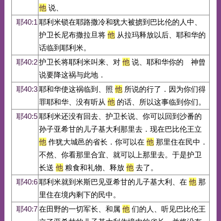
他
说、
耶40:1
耶利米锁在耶路撒冷和犹大被掳到巴比伦的人中、
护卫长尼布撒拉旦将
他
从拉玛释放以后、耶和华的
话临到耶利米。
耶40:2
护卫长将耶利米叫来、对
他
说、耶和华你的 神曾
说要降这祸与此地．
耶40:3
耶和华使这祸临到、照
他
所说的行了．因为你们得
罪耶和华、没有听从
他
的话、所以这事临到你们。
耶40:5
耶利米还没有回去、护卫长说、你可以回到沙番的
孙子亚希甘的儿子基大利那里去．现在巴比伦王立
他
作犹大城邑的省长．你可以在
他
那里住在民中．
不然、你看那里合宜、就可以上那里去。于是护卫
长送
他
粮食和礼物、释放
他
去了。
耶40:6
耶利米就到米斯巴见亚希甘的儿子基大利、在
他
那
里住在境内剩下的民中。
耶40:7
在田野的一切军长、和属
他
们的人、听见巴比伦王