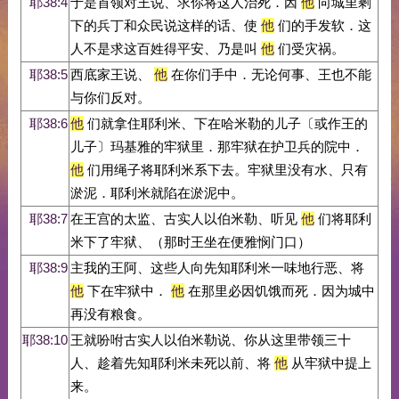
耶38:4
于是首领对王说、求你将这人治死．因
他
向城里剩
下的兵丁和众民说这样的话、使
他
们的手发软．这
人不是求这百姓得平安、乃是叫
他
们受灾祸。
耶38:5
西底家王说、
他
在你们手中．无论何事、王也不能
与你们反对。
耶38:6
他
们就拿住耶利米、下在哈米勒的儿子〔或作王的
儿子〕玛基雅的牢狱里．那牢狱在护卫兵的院中．
他
们用绳子将耶利米系下去。牢狱里没有水、只有
淤泥．耶利米就陷在淤泥中。
耶38:7
在王宫的太监、古实人以伯米勒、听见
他
们将耶利
米下了牢狱、（那时王坐在便雅悯门口）
耶38:9
主我的王阿、这些人向先知耶利米一味地行恶、将
他
下在牢狱中．
他
在那里必因饥饿而死．因为城中
再没有粮食。
耶38:10
王就吩咐古实人以伯米勒说、你从这里带领三十
人、趁着先知耶利米未死以前、将
他
从牢狱中提上
来。