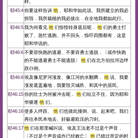
样。
耶45:4
你要这样告诉
他
、耶和华如此说、我所建立的我必
拆毁．我所栽植的我必拔出．在全地我都如此行。
耶46:5
我为何看见
他
们惊惶转身退后呢．
他
们的勇士打
败了、急忙逃跑、并不回头．惊吓四围都有．这是
耶和华说的。
耶46:6
不要容快跑的逃避、不要容勇士逃脱．〔或作快跑
的不能逃避勇士不能逃脱〕
他
们在北方伯拉河边绊
跌仆倒。
耶46:8
埃及像尼罗河涨发、像江河的水翻腾．
他
说、我要
涨发遮盖遍地．我要毁灭城邑、和其中的居民。
耶46:15
你的壮士为何被冲去呢．
他
们站立不住、因为耶和
华驱逐
他
们。
耶46:16
使多人绊跌、
他
们也彼此撞倒、说、起来吧、我们
再往本民本地去、好躲避欺压的刀剑。
耶46:17
他
们在那里喊叫说、埃及王法老不过是个声音．
〔不过是个声音或作已经败亡〕
他
已错过所定的时