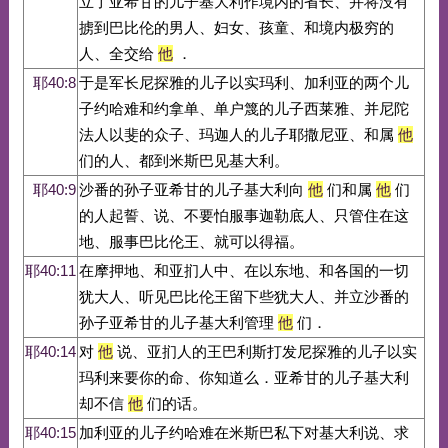
立了亚希甘的儿子基大利作境内的省长、并将没有
掳到巴比伦的男人、妇女、孩童、和境内极穷的
人、全交给
他
．
耶40:8
于是军长尼探雅的儿子以实玛利、加利亚的两个儿
子约哈难和约拿单、单户篾的儿子西莱雅、并尼陀
法人以斐的众子、玛迦人的儿子耶撒尼亚、和属
他
们的人、都到米斯巴见基大利。
耶40:9
沙番的孙子亚希甘的儿子基大利向
他
们和属
他
们
的人起誓、说、不要怕服事迦勒底人、只管住在这
地、服事巴比伦王、就可以得福。
耶40:11
在摩押地、和亚扪人中、在以东地、和各国的一切
犹大人、听见巴比伦王留下些犹大人、并立沙番的
孙子亚希甘的儿子基大利管理
他
们．
耶40:14
对
他
说、亚扪人的王巴利斯打发尼探雅的儿子以实
玛利来要你的命、你知道么．亚希甘的儿子基大利
却不信
他
们的话。
耶40:15
加利亚的儿子约哈难在米斯巴私下对基大利说、求