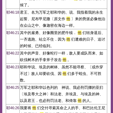
候了。
耶46:18
君王、名为万军之耶和华的、说、我指着我的永生
起誓、尼布甲尼撒〔原文作
他
〕来的势派必像他泊
在众山之中、像迦密在海边一样。
耶46:21
其中的雇勇、好像圈里的肥牛犊．
他
们转身退后、
一齐逃跑、站立不住．因为
他
们遭难的日子、追讨
的时候、已经临到。
耶46:22
其中的声音、好像蛇行一样．敌人要成队而来、如
砍伐树木的手拿斧子攻击
他
。
耶46:23
耶和华说、埃及的树林、虽然不能寻察、〔或作穿
不过〕敌人却要砍伐、因
他
们多于蝗虫、不可胜
数。
耶46:25
万军之耶和华以色列的 神说、我必刑罚挪的亚扪
〔埃及尊大之神〕和法老、并埃及、与埃及的神、
以及君王．也必刑罚法老、和倚靠
他
的人。
耶46:26
我要将
他
们交付寻索其命之人的手、和巴比伦王尼