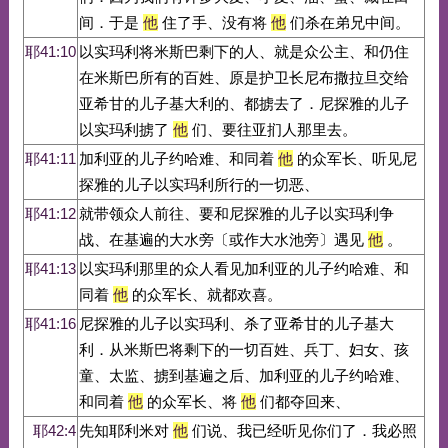
间．于是
他
住了手、没有将
他
们杀在弟兄中间。
耶41:10
以实玛利将米斯巴剩下的人、就是众公主、和仍住
在米斯巴所有的百姓、原是护卫长尼布撒拉旦交给
亚希甘的儿子基大利的、都掳去了．尼探雅的儿子
以实玛利掳了
他
们、要往亚扪人那里去。
耶41:11
加利亚的儿子约哈难、和同着
他
的众军长、听见尼
探雅的儿子以实玛利所行的一切恶、
耶41:12
就带领众人前往、要和尼探雅的儿子以实玛利争
战、在基遍的大水旁〔或作大水池旁〕遇见
他
。
耶41:13
以实玛利那里的众人看见加利亚的儿子约哈难、和
同着
他
的众军长、就都欢喜。
耶41:16
尼探雅的儿子以实玛利、杀了亚希甘的儿子基大
利．从米斯巴将剩下的一切百姓、兵丁、妇女、孩
童、太监、掳到基遍之后、加利亚的儿子约哈难、
和同着
他
的众军长、将
他
们都夺回来、
耶42:4
先知耶利米对
他
们说、我已经听见你们了．我必照