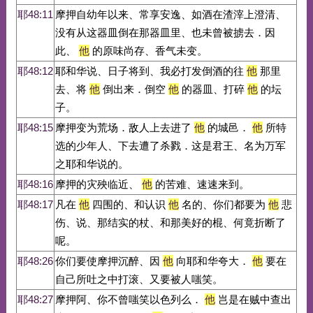
耶48:11
摩押自幼年以来、常享安逸、如酒在渣滓上澄清、
没有从这器皿倒在那器皿里、也未曾被掳去．因
此、
他
的原味尚存、香气未变。
耶48:12
耶和华说、日子将到、我必打发倒酒的往
他
那里
去、将
他
倒出来．倒空
他
的器皿、打碎
他
的坛
子。
耶48:15
摩押变为荒场．敌人上去进了
他
的城邑．
他
所特
选的少年人、下去遭了杀戮．这是君王、名为万军
之耶和华说的。
耶48:16
摩押的灾殃临近、
他
的苦难、速速来到。
耶48:17
凡在
他
四围的、和认识
他
名的、你们都要为
他
悲
伤、说、那结实的杖、和那美好的棍、何竟折断了
呢。
耶48:26
你们要使摩押沉醉、因
他
向耶和华夸大．
他
要在
自己所吐之中打滚、又要被人嗤笑。
耶48:27
摩押阿、你不曾嗤笑以色列么．
他
岂是在贼中查出