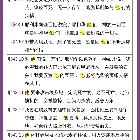
荒、瘟疫而死、无一人存留、逃脱我所降与
他
们的
灾祸。
耶43:1
耶利米向众百姓说完了耶和华
他
们 神的一切话、
就是耶和华
他
们 神差遣
他
去所说的一切话、
耶43:7
都带入埃及地、到了答比匿．这是因
他
们不听从耶
和华的话。
耶43:10
对
他
们说、万军之耶和华以色列的 神如此说、我
必召我的仆人巴比伦王尼布甲尼撒来．在所藏的石
头上我要安置
他
的宝座．
他
必将光华的宝帐支搭
在其上。
耶43:11
他
要来攻击埃及地．定为死亡的、必至死亡、定为
掳掠的、必被掳掠、定为刀杀的、必交刀杀。
耶43:12
我要在埃及神的庙中使火着起．巴比伦王要将庙宇
焚烧、神像掳去．
他
要得〔得原文作披上〕埃及
地、好像牧人披上外衣、从那里安然而去。
耶43:13
他
必打碎埃及地伯示麦的柱像．用火焚烧埃及神的