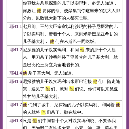
你容我去杀尼探雅的儿子以实玛利、必无人知道．
何必让
他
要你的命、使聚集到你这里来的犹大人都
分散、以致犹大剩下的人都灭亡呢。
耶41:1
七月间、王的大臣宗室以利沙玛的孙子尼探雅的儿
子以实玛利、带着十个人、来到米斯巴见亚希甘的
儿子基大利．
他
们在米斯巴一同吃饭。
耶41:2
尼探雅的儿子以实玛利、和同
他
来的那十个人起
来、用刀杀了沙番的孙子亚希甘的儿子基大利、就
是巴比伦王所立为全地省长的。
耶41:4
他
杀了基大利、无人知道、
耶41:6
尼探雅的儿子以实玛利出米斯巴迎接
他
们、随走随
哭．遇见了
他
们、就对
他
们说、你们可以来见亚
希甘的儿子基大利。
耶41:7
他
们到了城中、尼探雅的儿子以实玛利、和同着
他
的人就将
他
们杀了、抛在坑中。
耶41:8
只是
他
们中间有十个人对以实玛利说、不要杀我
们．因为我们有许多大麦、小麦、油、蜜、藏在田