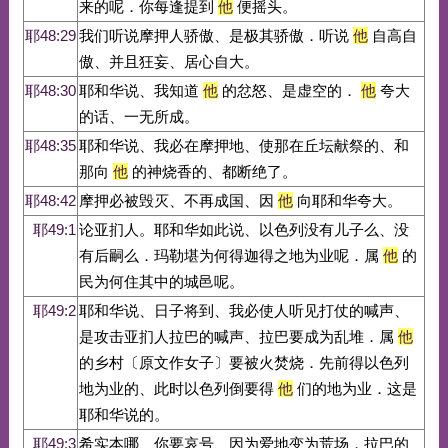
来的呢．你每逢提到
他
便摇头。
耶48:29
我们听说摩押人骄傲、是极其骄傲．听说
他
自高自
傲、并且狂妄、居心自大。
耶48:30
耶和华说、我知道
他
的忿怒、是虚空的．
他
夸大
的话、一无所成。
耶48:35
耶和华说、我必在摩押地、使那在丘坛献祭的、和
那向
他
的神烧香的、都断绝了。
耶48:42
摩押必被毁灭、不再成国、因
他
向耶和华夸大。
耶49:1
论亚扪人。耶和华如此说、以色列没有儿子么、没
有后嗣么．玛勒堪为何得迦得之地为业呢．属
他
的
民为何住其中的城邑呢。
耶49:2
耶和华说、日子将到、我必使人听见打仗的喊声、
是攻击亚扪人拉巴的喊声、拉巴要成为乱堆．属
他
的乡村〔原文作女子〕要被火焚烧．先前得以色列
地为业的、此时以色列倒要得
他
们的地为业．这是
耶和华说的。
耶49:3
希实本哪、你要哀号、因为爱地变为荒场．拉巴的