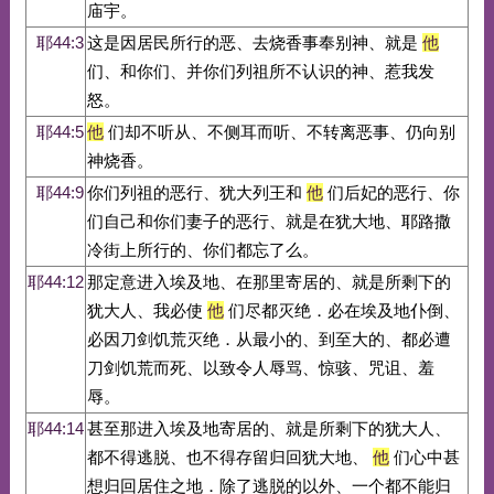
庙宇。
耶44:3
这是因居民所行的恶、去烧香事奉别神、就是
他
们、和你们、并你们列祖所不认识的神、惹我发
怒。
耶44:5
他
们却不听从、不侧耳而听、不转离恶事、仍向别
神烧香。
耶44:9
你们列祖的恶行、犹大列王和
他
们后妃的恶行、你
们自己和你们妻子的恶行、就是在犹大地、耶路撒
冷街上所行的、你们都忘了么。
耶44:12
那定意进入埃及地、在那里寄居的、就是所剩下的
犹大人、我必使
他
们尽都灭绝．必在埃及地仆倒、
必因刀剑饥荒灭绝．从最小的、到至大的、都必遭
刀剑饥荒而死、以致令人辱骂、惊骇、咒诅、羞
辱。
耶44:14
甚至那进入埃及地寄居的、就是所剩下的犹大人、
都不得逃脱、也不得存留归回犹大地、
他
们心中甚
想归回居住之地．除了逃脱的以外、一个都不能归