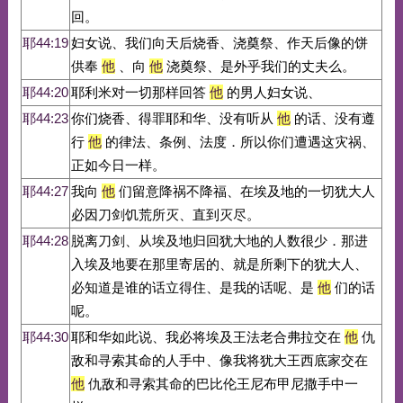
回。
耶44:19
妇女说、我们向天后烧香、浇奠祭、作天后像的饼
供奉
他
、向
他
浇奠祭、是外乎我们的丈夫么。
耶44:20
耶利米对一切那样回答
他
的男人妇女说、
耶44:23
你们烧香、得罪耶和华、没有听从
他
的话、没有遵
行
他
的律法、条例、法度．所以你们遭遇这灾祸、
正如今日一样。
耶44:27
我向
他
们留意降祸不降福、在埃及地的一切犹大人
必因刀剑饥荒所灭、直到灭尽。
耶44:28
脱离刀剑、从埃及地归回犹大地的人数很少．那进
入埃及地要在那里寄居的、就是所剩下的犹大人、
必知道是谁的话立得住、是我的话呢、是
他
们的话
呢。
耶44:30
耶和华如此说、我必将埃及王法老合弗拉交在
他
仇
敌和寻索其命的人手中、像我将犹大王西底家交在
他
仇敌和寻索其命的巴比伦王尼布甲尼撒手中一