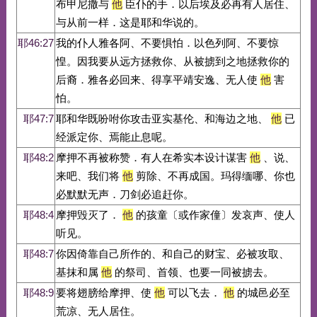
布甲尼撒与
他
臣仆的手．以后埃及必再有人居住、
与从前一样．这是耶和华说的。
耶46:27
我的仆人雅各阿、不要惧怕．以色列阿、不要惊
惶。因我要从远方拯救你、从被掳到之地拯救你的
后裔．雅各必回来、得享平靖安逸、无人使
他
害
怕。
耶47:7
耶和华既吩咐你攻击亚实基伦、和海边之地、
他
已
经派定你、焉能止息呢。
耶48:2
摩押不再被称赞．有人在希实本设计谋害
他
、说、
来吧、我们将
他
剪除、不再成国。玛得缅哪、你也
必默默无声．刀剑必追赶你。
耶48:4
摩押毁灭了．
他
的孩童〔或作家僮〕发哀声、使人
听见。
耶48:7
你因倚靠自己所作的、和自己的财宝、必被攻取、
基抹和属
他
的祭司、首领、也要一同被掳去。
耶48:9
要将翅膀给摩押、使
他
可以飞去．
他
的城邑必至
荒凉、无人居住。