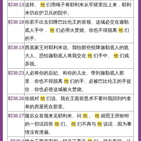
耶38:13
这样、
他
们用绳子将耶利米从牢狱里拉上来．耶利
米仍在护卫兵的院中。
耶38:18
你若不出去归降巴比伦王的首领、这城必交在迦勒
底人手中．
他
们必用火焚烧、你也不得脱离
他
们
的手。
耶38:19
西底家王对耶利米说、我怕那些投降迦勒底人的犹
大人、恐怕迦勒底人将我交在
他
们手中、
他
们戏
弄我。
耶38:23
人必将你的后妃、和你的儿女、带到迦勒底人那
里．你也不得脱离
他
们的手、必被巴比伦王的手捉
住．你也必使这城被火焚烧。
耶38:26
你就对
他
们说、我在王面前恳求不要叫我回到约拿
单的房屋死在那里。
耶38:27
随后众首领来见耶利米、问
他
、
他
就照王所吩咐
的一切话回答
他
们。
他
们不再与
他
说话．因为事
情没有泄漏。