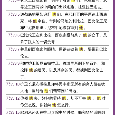
耶39:4
犹大王西底家和一切兵丁看见
他
们、就在夜间、从
靠近王园两城中间的门出城逃跑、往亚拉巴逃去。
耶39:5
迦勒底的军队追赶
他
们、在耶利哥的平原追上西底
家、将
他
拿住、带到哈马地的利比拉、巴比伦王尼
布甲尼撒那里．尼布甲尼撒就审判
他
。
耶39:6
巴比伦王在利比拉、西底家眼前杀了
他
的众子、又
杀了犹大的一切贵胄．
耶39:7
并且剜西底家的眼睛、用铜链锁着
他
、要带到巴比
伦去。
耶39:9
那时护卫长尼布撒拉旦、将城里所剩下的百姓、和
投降
他
的逃民、以及其余的民、都掳到巴比伦去
了。
耶39:10
护卫长尼布撒拉旦却将民中毫无所有的穷人留在犹
大地、当时给
他
们葡萄园和田地。
耶39:12
你领
他
去、好好的看待
他
、切不可害
他
．
他
对
你怎么说、你就向
他
怎么行。
耶39:15
耶利米还囚在护卫兵院中的时候、耶和华的话临到