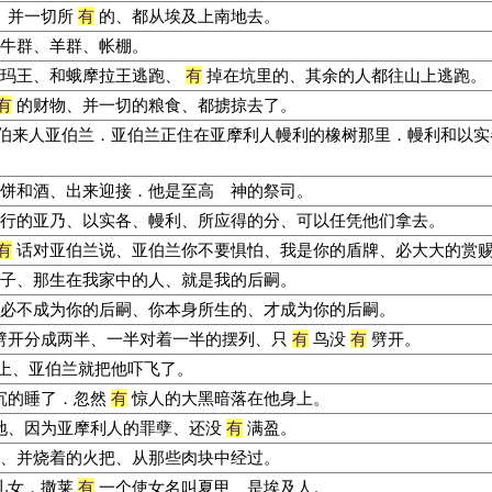
、并一切所
有
的、都从埃及上南地去。
牛群、羊群、帐棚。
玛王、和蛾摩拉王逃跑、
有
掉在坑里的、其余的人都往山上逃跑。
有
的财物、并一切的粮食、都掳掠去了。
伯来人亚伯兰．亚伯兰正住在亚摩利人幔利的橡树那里．幔利和以实
饼和酒、出来迎接．他是至高 神的祭司。
行的亚乃、以实各、幔利、所应得的分、可以任凭他们拿去。
有
话对亚伯兰说、亚伯兰你不要惧怕、我是你的盾牌、必大大的赏
子、那生在我家中的人、就是我的后嗣。
必不成为你的后嗣、你本身所生的、才成为你的后嗣。
劈开分成两半、一半对着一半的摆列、只
有
鸟没
有
劈开。
上、亚伯兰就把他吓飞了。
沉的睡了．忽然
有
惊人的大黑暗落在他身上。
地、因为亚摩利人的罪孽、还没
有
满盈。
、并烧着的火把、从那些肉块中经过。
儿女．撒莱
有
一个使女名叫夏甲、是埃及人。