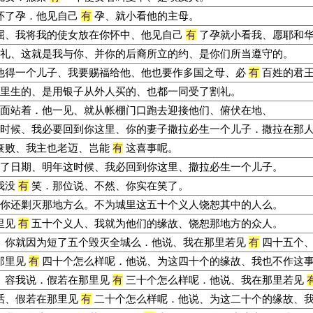
怀了孕．他见自己
有
孕、就小看他的主母。
屈、我将我的使女放在你怀中、他见自己
有
了孕就小看我、愿耶和
礼、这就是我与你、并你的后裔所立的约、是你们所当遵守的。
他得一个儿子、我要赐福给他、他也要作多国之母、必
有
百姓的君王
里生的、是用银子从外人买的、也都一同受了割礼。
面站着．他一见、就从帐棚门口跑去迎接他们、俯伏在地、
时候、我必要回到你这里、你的妻子撒拉必生一个儿子．撒拉在那
衰败、我主也老迈、岂能
有
这喜事呢。
了日期、明年这时候、我必回到你这里、撒拉必生一个儿子。
我没
有
笑．那位说、不然、你实在笑了。
你还剿灭那地方么。不为城里这五十个义人饶恕其中的人么。
里见
有
五十个义人、我就为他们的缘故、饶恕那地方的众人。
、你就因为短了五个毁灭全城么．他说、我在那里若见
有
四十五个、
那里见
有
四十个怎么样呢．他说、为这四十个的缘故、我也不作这
、容我说．假若在那里见
有
三十个怎么样呢．他说、我在那里若见
话、假若在那里见
有
二十个怎么样呢．他说、为这二十个的缘故、