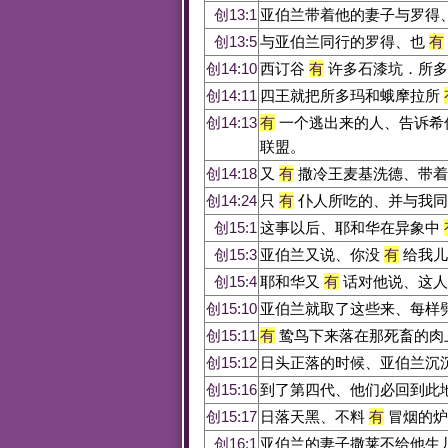
创13:1
亚伯兰带着他的妻子与罗得
创13:5
与亚伯兰同行的罗得、也
有
创14:10
西订谷
有
许多石漆坑．所多
创14:11
四王就把所多玛和蛾摩拉所
创14:13
有
一个逃出来的人、告诉希
联盟。
创14:18
又
有
撒冷王麦基洗德、带着
创14:24
只
有
仆人所吃的、并与我同
创15:1
这事以后、耶和华在异象中
创15:3
亚伯兰又说、你没
有
给我儿
创15:4
耶和华又
有
话对他说、这人
创15:10
亚伯兰就取了这些来、每样
创15:11
有
鸷鸟下来落在那死畜的肉
创15:12
日头正落的时候、亚伯兰沉
创15:16
到了第四代、他们必回到此
创15:17
日落天黑、不料
有
冒烟的炉
创16:1
亚伯兰的妻子撒莱不给他生