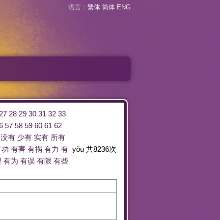
语言：
繁体
简体
ENG
27
28
29
30
31
32
33
6
57
58
59
60
61
62
没有
少有
实有
所有
有功
有害
有祸
有力
有
yǒu
共
8236
次
望
有为
有误
有限
有些