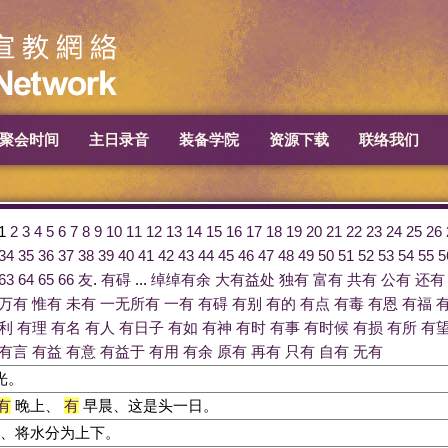
聚会时间
主日录音
装备学院
资源下载
联络我们
1
2
3
4
5
6
7
8
9
10
11
12
13
14
15
16
17
18
19
20
21
22
23
24
25
26
34
35
36
37
38
39
40
41
42
43
44
45
46
47
48
49
50
51
52
53
54
55
5
63
64
65
66
友
.
有碍
...
绰绰有余
大有益处
独有
富有
共有
公有
还有
万有
惟有
未有
一无所有
一有
有碍
有别
有的
有点
有毒
有恩
有福
利
有理
有名
有人
有日子
有如
有神
有时
有事
有时候
有损
有所
有
有言
有益
有意
有益于
有用
有余
原有
再有
只有
自有
无有
光。
有
晚上、
有
早晨、这是头一日。
、将水分为上下。