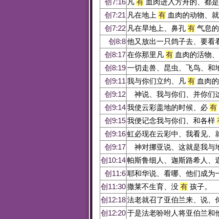
创7:16
凡
有
血肉进入方舟的、都是
创7:21
凡在地上
有
血肉的动物、就
创7:22
凡在旱地上、鼻孔
有
气息的
创8:8
他又放出一只鸽子去、要看
创8:17
在你那里凡
有
血肉的活物、
创8:19
一切走兽、昆虫、飞鸟、和
创9:11
我与你们立约、凡
有
血肉的
创9:12
神说、我与你们、并你们这
创9:14
我使云彩盖地的时候、必
有
创9:15
我便记念我与你们、和各样
创9:16
虹必现在云彩中、我看见、
创9:17
神对挪亚说、这就是我与
创10:14
帕斯鲁细人、迦斯路希人、
创11:6
耶和华说、看哪、他们成为
创11:30
撒莱不生育、没
有
孩子。
创12:18
法老就召了亚伯兰来、说、
创12:20
于是法老吩咐人将亚伯兰和