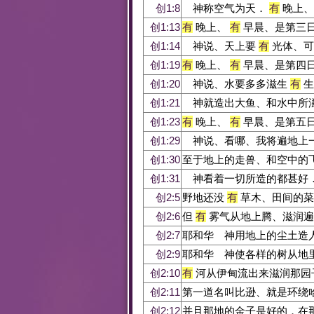
创1:8
神称空气为天．
有
晚上、
创1:13
有
晚上、
有
早晨、是第三
创1:14
神说、天上要
有
光体、可
创1:19
有
晚上、
有
早晨、是第四
创1:20
神说、水要多多滋生
有
生
创1:21
神就造出大鱼、和水中所
创1:23
有
晚上、
有
早晨、是第五
创1:29
神说、看哪、我将遍地上一
创1:30
至于地上的走兽、和空中的
创1:31
神看着一切所造的都甚好
创2:5
野地还没
有
草木、田间的菜
创2:6
但
有
雾气从地上腾、滋润遍
创2:7
耶和华 神用地上的尘土造
创2:9
耶和华 神使各样的树从地
创2:10
有
河从伊甸流出来滋润那园
创2:11
第一道名叫比逊、就是环绕
创2:12
并且那地的金子是好的．在