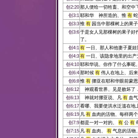
创2:20
那人便给一切牲畜、和空中
创3:1
耶和华 神所造的、惟
有
蛇
创3:3
惟
有
园当中那棵树上的果子
创3:6
于是女人见那棵树的果子好
了。
创4:1
有
一日、那人和他妻子夏娃
创4:3
有
一日、该隐拿地里的出产
创4:10
耶和华说、你作了什么事呢
创6:4
那时候
有
伟人在地上、后来
创6:8
惟
有
挪亚在耶和华眼前蒙恩
创6:12
神观看世界、见是败坏了
创6:13
神就对挪亚说、凡
有
血气
创6:17
看哪、我要使洪水泛滥在地
创6:19
凡
有
血肉的活物、每样两个
创7:9
都是一对一对的、
有
公
有
创7:15
凡
有
血肉、
有
气息的活物