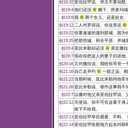
创18:32
亚伯拉罕说、求主不要动怒
创19:4
他们还没
有
躺下、所多玛城
创19:8
我
有
两个女儿、还是处女、
创19:12
二人对罗得说、你这里还
有
创19:22
你要速速的逃到那城、因为
创19:25
把那些城、和全平原、并城
创20:4
亚比米勒却还没
有
亲近撒拉
创20:7
现在你把这人的妻子归还他
创20:16
又对撒拉说、我给你哥哥一
创21:16
自己走开约
有
一箭之远、相
创21:22
当那时候、亚比米勒同他军
创21:26
亚比米勒说、谁作这事我不
创22:7
以撒对他父亲亚伯拉罕说、
创22:12
天使说、你不可在这童子身
留下不给我。
创22:13
亚伯拉罕举目观看、不料、
创22:14
亚伯拉罕给那地方起名叫耶