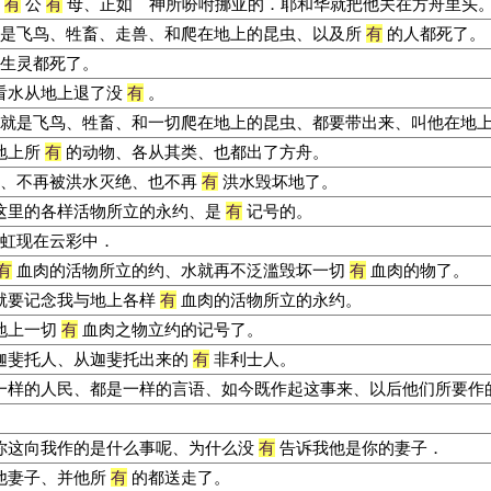
有
公
有
母、正如 神所吩咐挪亚的．耶和华就把他关在方舟里头
是飞鸟、牲畜、走兽、和爬在地上的昆虫、以及所
有
的人都死了。
生灵都死了。
看水从地上退了没
有
。
就是飞鸟、牲畜、和一切爬在地上的昆虫、都要带出来、叫他在地
地上所
有
的动物、各从其类、也都出了方舟。
、不再被洪水灭绝、也不再
有
洪水毁坏地了。
里的各样活物所立的永约、是
有
记号的。
虹现在云彩中．
有
血肉的活物所立的约、水就再不泛滥毁坏一切
有
血肉的物了。
就要记念我与地上各样
有
血肉的活物所立的永约。
地上一切
有
血肉之物立约的记号了。
迦斐托人、从迦斐托出来的
有
非利士人。
一样的人民、都是一样的言语、如今既作起这事来、以后他们所要作
你这向我作的是什么事呢、为什么没
有
告诉我他是你的妻子．
他妻子、并他所
有
的都送走了。