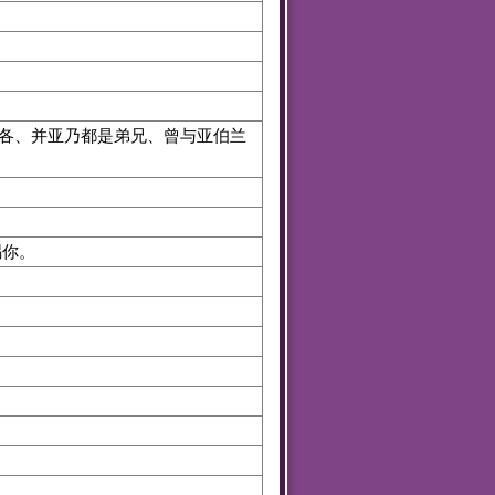
各、并亚乃都是弟兄、曾与亚伯兰
赐你。