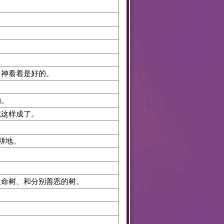
 神看着是好的。
物。
就这样成了。
耕地。
命树、和分别善恶的树。