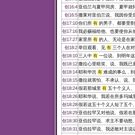
创16:4
亚伯兰与夏甲同房、夏甲就
创16:5
撒莱对亚伯兰说、我因你受
创17:10
你们所
有
的男子、都要受割
创17:16
我必赐福给他、也要使你从
创17:27
家里所
有
的人、无论是在家
创18:2
举目观看、见
有
三个人在对
创18:10
三人中
有
一位说、到明年这
创18:12
撒拉心里暗笑、说、我既已
创18:14
耶和华岂
有
难成的事么．到
创18:15
撒拉就害怕、不承认、说、
创18:24
假若那城里
有
五十个义人、
创18:26
耶和华说、我若在所多玛城
创18:28
假若这五十个义人短了五个
创18:29
亚伯拉罕又对他说、假若在
创18:30
亚伯拉罕说、求主不要动怒
创18:31
亚伯拉罕说、我还敢对主说