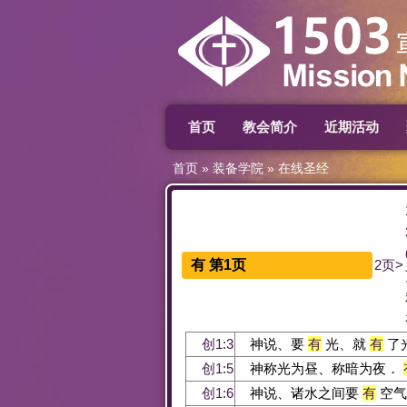
首页
教会简介
近期活动
首页
»
装备学院
»
在线圣经
有 第1页
2页>
创1:3
神说、要
有
光、就
有
了
创1:5
神称光为昼、称暗为夜．
创1:6
神说、诸水之间要
有
空气