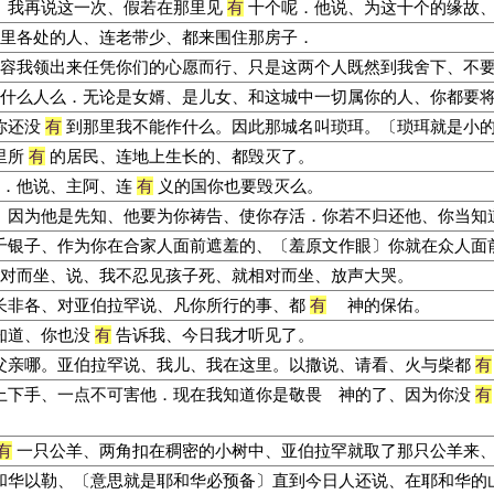
、我再说这一次、假若在那里见
有
十个呢．他说、为这十个的缘故
里各处的人、连老带少、都来围住那房子．
容我领出来任凭你们的心愿而行、只是这两个人既然到我舍下、不
什么人么．无论是女婿、是儿女、和这城中一切属你的人、你都要
你还没
有
到那里我不能作什么。因此那城名叫琐珥。〔琐珥就是小
里所
有
的居民、连地上生长的、都毁灭了。
．他说、主阿、连
有
义的国你也要毁灭么。
、因为他是先知、他要为你祷告、使你存活．你若不归还他、你当知
千银子、作为你在合家人面前遮羞的、〔羞原文作眼〕你就在众人面
对而坐、说、我不忍见孩子死、就相对而坐、放声大哭。
长非各、对亚伯拉罕说、凡你所行的事、都
有
神的保佑。
知道、你也没
有
告诉我、今日我才听见了。
父亲哪。亚伯拉罕说、我儿、我在这里。以撒说、请看、火与柴都
有
上下手、一点不可害他．现在我知道你是敬畏 神的了、因为你没
有
有
一只公羊、两角扣在稠密的小树中、亚伯拉罕就取了那只公羊来
和华以勒、〔意思就是耶和华必预备〕直到今日人还说、在耶和华的