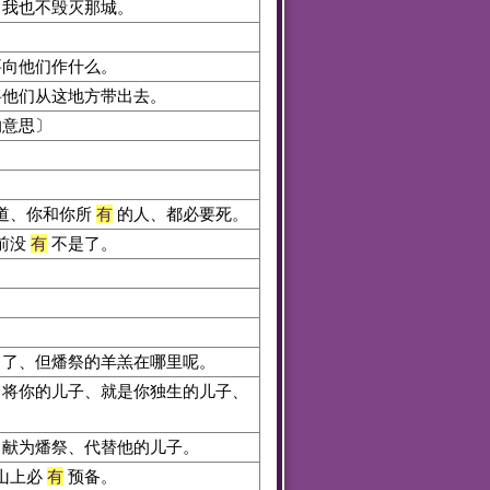
、我也不毁灭那城。
要向他们作什么。
将他们从这地方带出去。
的意思〕
道、你和你所
有
的人、都必要死。
前没
有
不是了。
了、但燔祭的羊羔在哪里呢。
将你的儿子、就是你独生的儿子、
、献为燔祭、代替他的儿子。
山上必
有
预备。