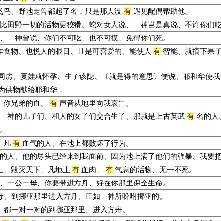
飞鸟、野地走兽都起了名．只是那人没
有
遇见配偶帮助他。
比田野一切的活物更狡猾。蛇对女人说、 神岂是真说、不许你们
、 神曾说、你们不可吃、也不可摸、免得你们死。
作食物、也悦人的眼目、且是可喜爱的、能使人
有
智能、就摘下果子
同房、夏娃就怀孕、生了该隐、〔就是得的意思〕便说、耶和华使我
为供物献给耶和华．
、你兄弟的血、
有
声音从地里向我哀告。
 神的儿子们、和人的女子们交合生子、那就是上古英武
有
名的人
。
．凡
有
血气的人、在地上都败坏了行为。
的人、他的尽头已经来到我面前、因为地上满了他们的强暴、我要
上、毁灭天下、凡地上
有
血肉、
有
气息的活物、无一不死。
、一公一母、你要带进方舟、好在你那里保全生命。
母、到挪亚那里进入方舟、正如 神所吩咐挪亚的。
、都一对一对的到挪亚那里、进入方舟。