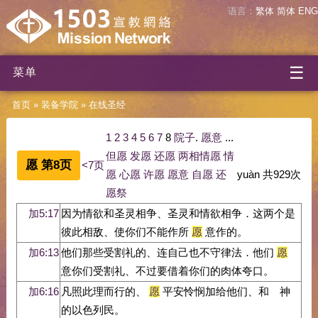
语言：
繁体
简体
ENG
☰
菜单
首页
»
装备学院
»
在线圣经
1
2
3
4
5
6
7
8
院子
.
愿意
...
但愿
发愿
还愿
两相情愿
情
愿 第8页
<7页
愿
心愿
许愿
愿意
自愿
还
yuàn
共
929
次
愿祭
加5:17
因为情欲和圣灵相争、圣灵和情欲相争．这两个是
彼此相敌、使你们不能作所
愿
意作的。
加6:13
他们那些受割礼的、连自己也不守律法．他们
愿
意你们受割礼、不过要借着你们的肉体夸口。
加6:16
凡照此理而行的、
愿
平安怜悯加给他们、和 神
的以色列民。