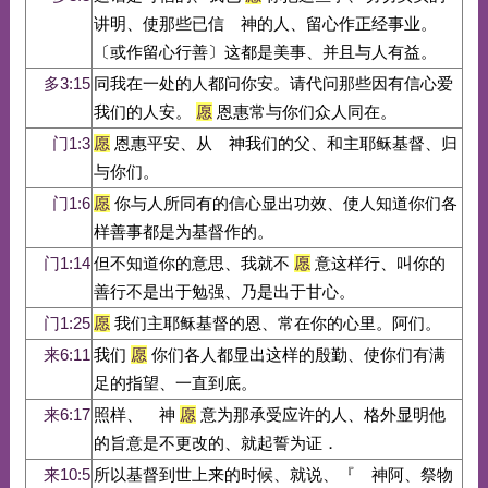
讲明、使那些已信 神的人、留心作正经事业。
〔或作留心行善〕这都是美事、并且与人有益。
多3:15
同我在一处的人都问你安。请代问那些因有信心爱
我们的人安。
愿
恩惠常与你们众人同在。
门1:3
愿
恩惠平安、从 神我们的父、和主耶稣基督、归
与你们。
门1:6
愿
你与人所同有的信心显出功效、使人知道你们各
样善事都是为基督作的。
门1:14
但不知道你的意思、我就不
愿
意这样行、叫你的
善行不是出于勉强、乃是出于甘心。
门1:25
愿
我们主耶稣基督的恩、常在你的心里。阿们。
来6:11
我们
愿
你们各人都显出这样的殷勤、使你们有满
足的指望、一直到底。
来6:17
照样、 神
愿
意为那承受应许的人、格外显明他
的旨意是不更改的、就起誓为证．
来10:5
所以基督到世上来的时候、就说、『 神阿、祭物