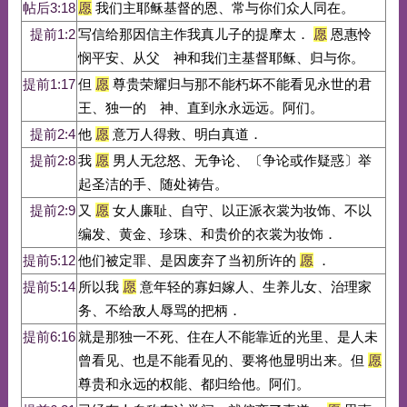
帖后3:18
愿
我们主耶稣基督的恩、常与你们众人同在。
提前1:2
写信给那因信主作我真儿子的提摩太．
愿
恩惠怜
悯平安、从父 神和我们主基督耶稣、归与你。
提前1:17
但
愿
尊贵荣耀归与那不能朽坏不能看见永世的君
王、独一的 神、直到永永远远。阿们。
提前2:4
他
愿
意万人得救、明白真道．
提前2:8
我
愿
男人无忿怒、无争论、〔争论或作疑惑〕举
起圣洁的手、随处祷告。
提前2:9
又
愿
女人廉耻、自守、以正派衣裳为妆饰、不以
编发、黄金、珍珠、和贵价的衣裳为妆饰．
提前5:12
他们被定罪、是因废弃了当初所许的
愿
．
提前5:14
所以我
愿
意年轻的寡妇嫁人、生养儿女、治理家
务、不给敌人辱骂的把柄．
提前6:16
就是那独一不死、住在人不能靠近的光里、是人未
曾看见、也是不能看见的、要将他显明出来。但
愿
尊贵和永远的权能、都归给他。阿们。