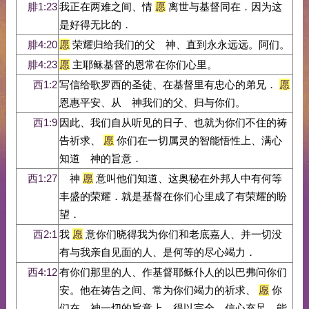
腓1:23
我正在两难之间、情
愿
离世与基督同在．因为这
是好得无比的．
腓4:20
愿
荣耀归给我们的父 神、直到永永远远。阿们。
腓4:23
愿
主耶稣基督的恩常在你们心里。
西1:2
写信给歌罗西的圣徒、在基督里有忠心的弟兄．
愿
恩惠平安、从 神我们的父、归与你们。
西1:9
因此、我们自从听见的日子、也就为你们不住的祷
告祈求、
愿
你们在一切属灵的智能悟性上、满心
知道 神的旨意．
西1:27
神
愿
意叫他们知道、这奥秘在外邦人中有何等
丰盛的荣耀．就是基督在你们心里成了有荣耀的盼
望．
西2:1
我
愿
意你们晓得我为你们和老底嘉人、并一切没
有与我亲自见面的人、是何等的尽心竭力．
西4:12
有你们那里的人、作基督耶稣仆人的以巴弗问你们
安。他在祷告之间、常为你们竭力的祈求、
愿
你
们在 神一切的旨意上、得以完全、信心充足、能