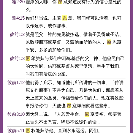
雅2:20
虚浮的人哪、你
愿
意知道没有行为的信心是死的
么。
雅4:15
你们只当说、主若
愿
意、我们就可以活着、也可
以作这事、或作那事。
彼前1:2
就是照父 神的先见被拣选、借着圣灵得成圣洁、
以致顺服耶稣基督、又蒙他血所洒的人．
愿
恩惠
平安、多多的加给你们。
彼前1:3
愿
颂赞归与我们主耶稣基督的父 神、他曾照自己
的大怜悯、借耶稣基督从死里复活、重生了我们、
叫我们有活泼的盼望、
彼前1:12
他们得了启示、知道他们所传讲的一切事、〔传讲
原文作服事〕不是为自己、乃是为你们．那靠着从
天上差来的圣灵、传福音给你们的人、现在将这些
事报给你们．天使也
愿
意详细察看这些事。
彼前3:10
因为经上说、『人若爱生命、
愿
享美福、须要禁
止舌头不出恶言、嘴唇不说诡诈的话．
彼前5:11
愿
权能归给他、直到永永远远。阿们。