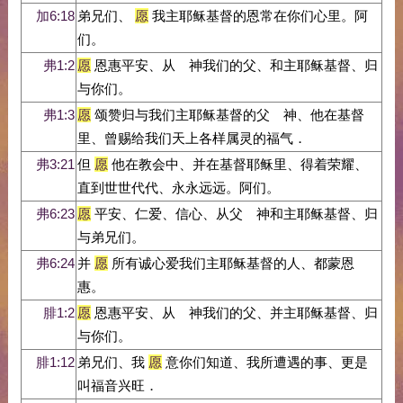
加6:18
弟兄们、
愿
我主耶稣基督的恩常在你们心里。阿
们。
弗1:2
愿
恩惠平安、从 神我们的父、和主耶稣基督、归
与你们。
弗1:3
愿
颂赞归与我们主耶稣基督的父 神、他在基督
里、曾赐给我们天上各样属灵的福气．
弗3:21
但
愿
他在教会中、并在基督耶稣里、得着荣耀、
直到世世代代、永永远远。阿们。
弗6:23
愿
平安、仁爱、信心、从父 神和主耶稣基督、归
与弟兄们。
弗6:24
并
愿
所有诚心爱我们主耶稣基督的人、都蒙恩
惠。
腓1:2
愿
恩惠平安、从 神我们的父、并主耶稣基督、归
与你们。
腓1:12
弟兄们、我
愿
意你们知道、我所遭遇的事、更是
叫福音兴旺．