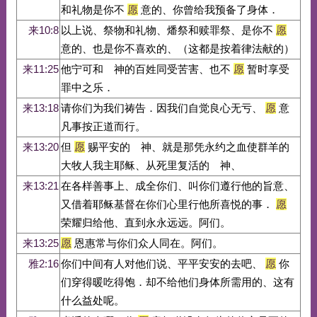
和礼物是你不
愿
意的、你曾给我预备了身体．
来10:8
以上说、祭物和礼物、燔祭和赎罪祭、是你不
愿
意的、也是你不喜欢的、（这都是按着律法献的）
来11:25
他宁可和 神的百姓同受苦害、也不
愿
暂时享受
罪中之乐．
来13:18
请你们为我们祷告．因我们自觉良心无亏、
愿
意
凡事按正道而行。
来13:20
但
愿
赐平安的 神、就是那凭永约之血使群羊的
大牧人我主耶稣、从死里复活的 神、
来13:21
在各样善事上、成全你们、叫你们遵行他的旨意、
又借着耶稣基督在你们心里行他所喜悦的事．
愿
荣耀归给他、直到永永远远。阿们。
来13:25
愿
恩惠常与你们众人同在。阿们。
雅2:16
你们中间有人对他们说、平平安安的去吧、
愿
你
们穿得暖吃得饱．却不给他们身体所需用的、这有
什么益处呢。