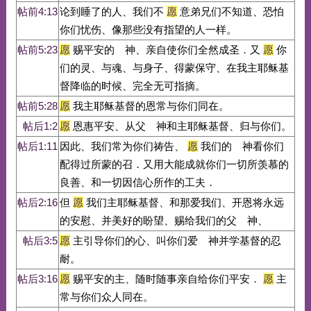
帖前4:13
论到睡了的人、我们不
愿
意弟兄们不知道、恐怕
你们忧伤、像那些没有指望的人一样。
帖前5:23
愿
赐平安的 神、亲自使你们全然成圣．又
愿
你
们的灵、与魂、与身子、得蒙保守、在我主耶稣基
督降临的时候、完全无可指摘。
帖前5:28
愿
我主耶稣基督的恩常与你们同在。
帖后1:2
愿
恩惠平安、从父 神和主耶稣基督、归与你们。
帖后1:11
因此、我们常为你们祷告、
愿
我们的 神看你们
配得过所蒙的召．又用大能成就你们一切所羡慕的
良善、和一切因信心所作的工夫．
帖后2:16
但
愿
我们主耶稣基督、和那爱我们、开恩将永远
的安慰、并美好的盼望、赐给我们的父 神、
帖后3:5
愿
主引导你们的心、叫你们爱 神并学基督的忍
耐。
帖后3:16
愿
赐平安的主、随时随事亲自给你们平安．
愿
主
常与你们众人同在。