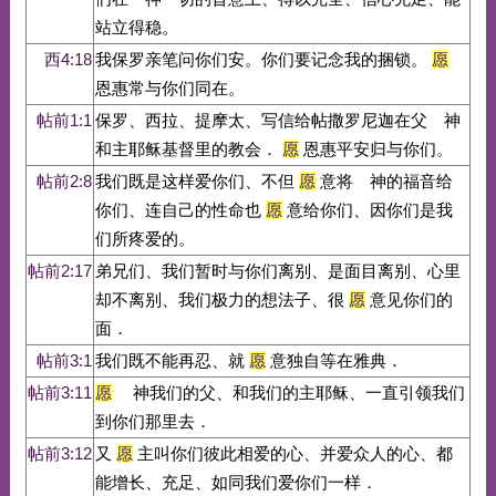
站立得稳。
西4:18
我保罗亲笔问你们安。你们要记念我的捆锁。
愿
恩惠常与你们同在。
帖前1:1
保罗、西拉、提摩太、写信给帖撒罗尼迦在父 神
和主耶稣基督里的教会．
愿
恩惠平安归与你们。
帖前2:8
我们既是这样爱你们、不但
愿
意将 神的福音给
你们、连自己的性命也
愿
意给你们、因你们是我
们所疼爱的。
帖前2:17
弟兄们、我们暂时与你们离别、是面目离别、心里
却不离别、我们极力的想法子、很
愿
意见你们的
面．
帖前3:1
我们既不能再忍、就
愿
意独自等在雅典．
帖前3:11
愿
神我们的父、和我们的主耶稣、一直引领我们
到你们那里去．
帖前3:12
又
愿
主叫你们彼此相爱的心、并爱众人的心、都
能增长、充足、如同我们爱你们一样．