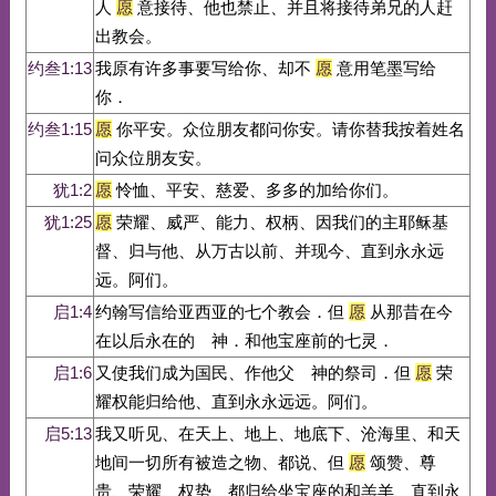
人
愿
意接待、他也禁止、并且将接待弟兄的人赶
出教会。
约叁1:13
我原有许多事要写给你、却不
愿
意用笔墨写给
你．
约叁1:15
愿
你平安。众位朋友都问你安。请你替我按着姓名
问众位朋友安。
犹1:2
愿
怜恤、平安、慈爱、多多的加给你们。
犹1:25
愿
荣耀、威严、能力、权柄、因我们的主耶稣基
督、归与他、从万古以前、并现今、直到永永远
远。阿们。
启1:4
约翰写信给亚西亚的七个教会．但
愿
从那昔在今
在以后永在的 神．和他宝座前的七灵．
启1:6
又使我们成为国民、作他父 神的祭司．但
愿
荣
耀权能归给他、直到永永远远。阿们。
启5:13
我又听见、在天上、地上、地底下、沧海里、和天
地间一切所有被造之物、都说、但
愿
颂赞、尊
贵、荣耀、权势、都归给坐宝座的和羔羊、直到永