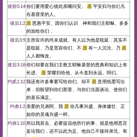
彼前5:14
你们要用爱心彼此亲嘴问安。
愿
平安归与你们凡
在基督里的人。
彼后1:2
愿
恩惠平安、因你们认识 神和我们主耶稣、多多
的加给你们．
彼后3:9
主所应许的尚未成就、有人以为他是耽延．其实不
是耽延、乃是宽容你们、不
愿
有一人沉沦、乃
愿
人人都悔改。
彼后3:18
你们却要在我们主救主耶稣基督的恩典和知识上有
长进。
愿
荣耀归给他、从今直到永远。阿们。
约贰1:12
我还有许多事要写给你们、却不
愿
意用纸墨写出
来．但盼望到你们那里、与你们当面谈论、使你们
的喜乐满足。
约叁1:2
亲爱的兄弟阿、我
愿
你凡事兴盛、身体健壮、正
如你的灵魂兴盛一样。
约叁1:10
所以我若去、必要提说他所行的事、就是他用恶言
妄论我们．还不以此为足、他自己不接待弟兄、有