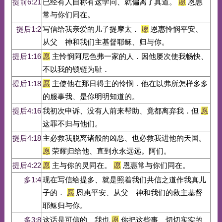
提前6:21
已经有人自称有这学问、就偏离了真道。
愿
恩惠
常与你们同在。
提后1:2
写信给我亲爱的儿子提摩太．
愿
恩惠怜悯平安、
从父 神和我们主基督耶稣、归与你。
提后1:16
愿
主怜悯阿尼色弗一家的人．因他屡次使我畅快、
不以我的锁链为耻．
提后1:18
愿
主使他在那日得主的怜悯．他在以弗所怎样多多
的服事我、是你明明知道的。
提后4:16
我初次申诉、没有人前来帮助、竟都离弃我．但
愿
这罪不归与他们。
提后4:18
主必救我脱离诸般的凶恶、也必救我进他的天国。
愿
荣耀归给他、直到永永远远。阿们。
提后4:22
愿
主与你的灵同在。
愿
恩惠常与你们同在。
多1:4
现在写信给提多、就是照着我们共信之道作我真儿
子的．
愿
恩惠平安、从父 神和我们的救主基督
耶稣归与你。
多3:8
这话是可信的、我也
愿
你把这些事、切切实实的