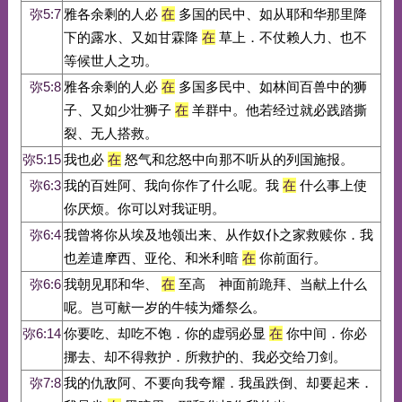
弥5:7
雅各余剩的人必
在
多国的民中、如从耶和华那里降
下的露水、又如甘霖降
在
草上．不仗赖人力、也不
等候世人之功。
弥5:8
雅各余剩的人必
在
多国多民中、如林间百兽中的狮
子、又如少壮狮子
在
羊群中。他若经过就必践踏撕
裂、无人搭救。
弥5:15
我也必
在
怒气和忿怒中向那不听从的列国施报。
弥6:3
我的百姓阿、我向你作了什么呢。我
在
什么事上使
你厌烦。你可以对我证明。
弥6:4
我曾将你从埃及地领出来、从作奴仆之家救赎你．我
也差遣摩西、亚伦、和米利暗
在
你前面行。
弥6:6
我朝见耶和华、
在
至高 神面前跪拜、当献上什么
呢。岂可献一岁的牛犊为燔祭么。
弥6:14
你要吃、却吃不饱．你的虚弱必显
在
你中间．你必
挪去、却不得救护．所救护的、我必交给刀剑。
弥7:8
我的仇敌阿、不要向我夸耀．我虽跌倒、却要起来．