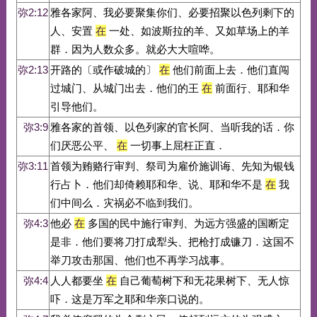
弥2:12
雅各家阿、我必要聚集你们、必要招聚以色列剩下的
人、安置
在
一处、如波斯拉的羊、又如草场上的羊
群．因为人数众多。就必大大喧哗。
弥2:13
开路的〔或作破城的〕
在
他们前面上去．他们直闯
过城门、从城门出去．他们的王
在
前面行、耶和华
引导他们。
弥3:9
雅各家的首领、以色列家的官长阿、当听我的话．你
们厌恶公平、
在
一切事上屈枉正直．
弥3:11
首领为贿赂行审判、祭司为雇价施训诲、先知为银钱
行占卜．他们却倚赖耶和华、说、耶和华不是
在
我
们中间么．灾祸必不临到我们。
弥4:3
他必
在
多国的民中施行审判、为远方强盛的国断定
是非．他们要将刀打成犁头、把枪打成镰刀．这国不
举刀攻击那国、他们也不再学习战事。
弥4:4
人人都要坐
在
自己葡萄树下和无花果树下、无人惊
吓．这是万军之耶和华亲口说的。