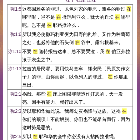
弥1:5
这都因雅各的罪过、以色列家的罪恶．雅各的罪过
在
哪里呢．岂不是
在
撒玛利亚么．犹大的丘坛
在
哪里
呢。岂不是
在
耶路撒冷么．
弥1:6
所以我必使撒玛利亚变为田野的乱堆、又作为种葡萄
之处．也必将他的石头倒
在
谷中、露出根基来。
弥1:10
不要
在
迦特报告这事、总不要哭泣．我
在
伯亚弗拉
滚于灰尘之中。
弥1:13
拉吉的居民哪、要用快马套车．锡安民〔民原文作女
子〕的罪、由你而起．以色列人的罪过、
在
你那里
显出。
弥2:1
祸哉、那些
在
床上图谋罪孽造作奸恶的．天一发
亮、因手有能力、就行出来了。
弥2:3
所以耶和华如此说、我筹划灾祸降与这族、这祸
在
你们的颈项上不能解脱、你们也不能昂首而行．因为
这时势是恶的。
弥2:5
所以
在
耶和华的会中你必没有人拈阄拉准绳。