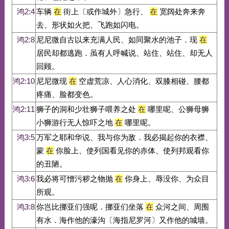
鸿2:4
车辆
在
街上〔或作城外〕急行、
在
宽阔处奔来奔
去、形状如火把、飞跑如闪电。
鸿2:8
尼尼微自古以来充满人民、如同聚水的池子．现
在
居民却都逃跑．虽有人呼喊说、站住、站住、却无人
回顾。
鸿2:10
尼尼微现
在
空虚荒凉、人心消化、双膝相碰、腰都
疼痛、脸都变色。
鸿2:11
狮子的洞和少壮狮子喂养之处
在
哪里呢、公狮母狮
小狮游行无人惊吓之地
在
哪里呢。
鸿3:5
万军之耶和华说、我与你为敌．我必揭起你的衣襟、
蒙
在
你脸上、使列国看见你的赤体、使列邦观看你
的丑陋。
鸿3:6
我必将可憎污秽之物抛
在
你身上、辱没你、为众目
所观。
鸿3:8
你岂比挪亚们强呢．挪亚们坐落
在
众河之间、周围
有水．海作他的濠沟〔海指尼罗河〕又作他的城墙。