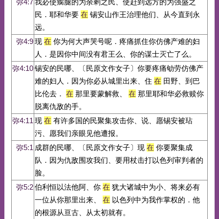
弥4:7
我必使瘸腿的为余剩之民、使赶到远方的为强盛之
民．耶和华要
在
锡安山作王治理他们、从今直到永
远。
弥4:9
现
在
你为何大声哭号呢．疼痛抓住你仿佛产难的妇
人．是因你中间没有君王么、你的谋士灭亡了么。
弥4:10
锡安的民哪、〔民原文作女子〕你要疼痛劬劳仿佛产
难的妇人．因为你必从城里出来、住
在
田野、到巴
比伦去．
在
那里要蒙解救、
在
那里耶和华必救赎你
脱离仇敌的手。
弥4:11
现
在
有许多国的民聚集攻击你、说、愿锡安被玷
污、愿我们亲眼见他遭报。
弥5:1
成群的民哪、〔民原文作女子〕现
在
你要聚集成
队．因为仇敌围攻我们、要用杖击打以色列审判者的
脸。
弥5:2
伯利恒以法他阿、你
在
犹大诸城中为小、将来必有
一位从你那里出来、
在
以色列中为我作掌权的．他
的根源从亘古、从太初就有。