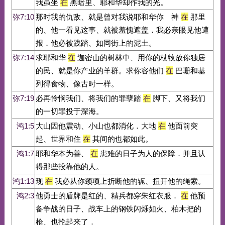
我虽坐
在
黑暗里、耶和华却作我的光。
弥7:10
那时我的仇敌、就是曾对我说耶和华你 神
在
那里
的、他一看见这事、就被羞愧遮盖．我必亲眼见他遭
报．他必被践踏、如同街上的泥土。
弥7:14
求耶和华
在
迦密山的树林中、用你的杖牧放你独居
的民、就是你产业的羊群。求你容他们
在
巴珊和基
列得食物、像古时一样。
弥7:19
必再怜悯我们、将我们的罪孽踏
在
脚下、又将我们
的一切罪投于深海。
鸿1:5
大山因他震动、小山也都消化．大地
在
他面前突
起、世界和住
在
其间的也都如此。
鸿1:7
耶和华本为善、
在
患难的日子为人的保障．并且认
得那些投靠他的人。
鸿1:13
现
在
我必从你颈项上折断他的轭、扭开他的绳索。
鸿2:3
他勇士的盾牌是红的、精兵都穿朱红衣服．
在
他预
备争战的日子、战车上的钢铁闪烁如火、柏木把的
枪、也抡起来了．