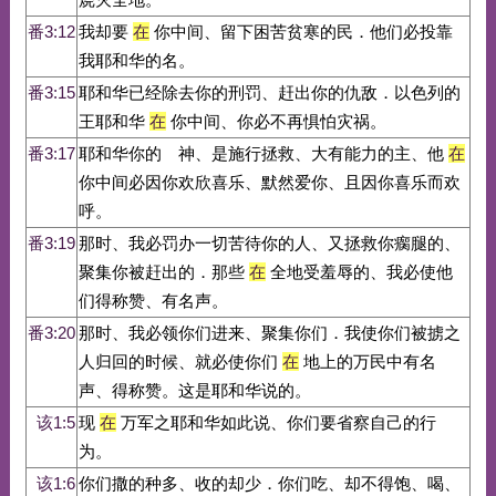
番3:12
我却要
在
你中间、留下困苦贫寒的民．他们必投靠
我耶和华的名。
番3:15
耶和华已经除去你的刑罚、赶出你的仇敌．以色列的
王耶和华
在
你中间、你必不再惧怕灾祸。
番3:17
耶和华你的 神、是施行拯救、大有能力的主、他
在
你中间必因你欢欣喜乐、默然爱你、且因你喜乐而欢
呼。
番3:19
那时、我必罚办一切苦待你的人、又拯救你瘸腿的、
聚集你被赶出的．那些
在
全地受羞辱的、我必使他
们得称赞、有名声。
番3:20
那时、我必领你们进来、聚集你们．我使你们被掳之
人归回的时候、就必使你们
在
地上的万民中有名
声、得称赞。这是耶和华说的。
该1:5
现
在
万军之耶和华如此说、你们要省察自己的行
为。
该1:6
你们撒的种多、收的却少．你们吃、却不得饱、喝、