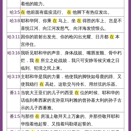
着他的能力。
哈3:5
在
他前面有瘟疫流行、
在
他脚下有热症发出。
哈3:8
耶和华阿、你乘
在
马上、坐
在
得胜的车上、岂是不
喜悦江河、向江河发怒气、向洋海发愤恨么。
哈3:11
因你的箭射出发光、你的枪闪出光耀、日月都
在
本
宫停住。
哈3:16
我听见耶和华的声音、身体战兢、嘴唇发颤、骨中朽
烂．我
在
所立之处战兢．我只可安静等候灾难之日
临到、犯境之民上来。
哈3:19
主耶和华是我的力量．他使我的脚快如母鹿的蹄、又
使我稳行
在
高处。这歌交与伶长、用丝弦的乐器。
番1:1
当犹大王亚们的儿子约西亚
在
位的时候、耶和华的
话临到希西家的玄孙亚玛利雅的曾孙基大利的孙子古
示的儿子西番雅。
番1:5
与那些
在
房顶上敬拜天上万象的、并那些敬拜耶和
华指着他起誓、又指着玛勒堪起誓的、