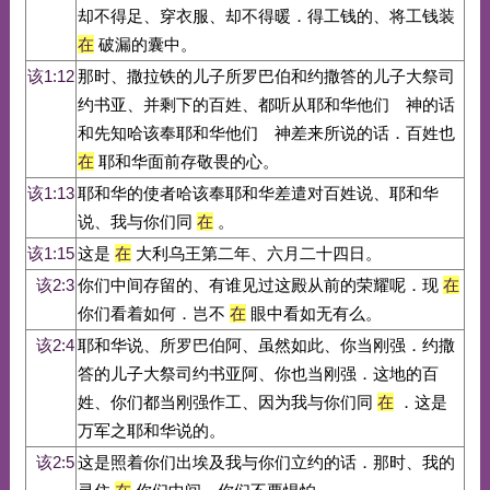
却不得足、穿衣服、却不得暖．得工钱的、将工钱装
在
破漏的囊中。
该1:12
那时、撒拉铁的儿子所罗巴伯和约撒答的儿子大祭司
约书亚、并剩下的百姓、都听从耶和华他们 神的话
和先知哈该奉耶和华他们 神差来所说的话．百姓也
在
耶和华面前存敬畏的心。
该1:13
耶和华的使者哈该奉耶和华差遣对百姓说、耶和华
说、我与你们同
在
。
该1:15
这是
在
大利乌王第二年、六月二十四日。
该2:3
你们中间存留的、有谁见过这殿从前的荣耀呢．现
在
你们看着如何．岂不
在
眼中看如无有么。
该2:4
耶和华说、所罗巴伯阿、虽然如此、你当刚强．约撒
答的儿子大祭司约书亚阿、你也当刚强．这地的百
姓、你们都当刚强作工、因为我与你们同
在
．这是
万军之耶和华说的。
该2:5
这是照着你们出埃及我与你们立约的话．那时、我的