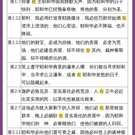
番1:7
你要
在
主耶和华面前静默无声、因为耶和华的日子
快到．耶和华已经预备祭物、将他的客、分别为圣。
番1:12
那时、我必用灯巡查耶路撒冷．我必惩罚那些如酒
在
渣滓上澄清的．他们心里说、耶和华必不降福、也不
降祸。
番1:13
他们的财宝、必成为掠物、他们的房屋、必变为荒
场．他们必建造房屋、却不得住
在
其内、栽种葡萄
园、却不得喝所出的酒。
番2:3
世上遵守耶和华典章的谦卑人哪、你们都当寻求耶和
华．当寻求公义谦卑、或者
在
耶和华发怒的日子、
可以隐藏起来。
番2:4
迦萨必致见弃．亚实基伦必然荒凉．人
在
正午必赶
出亚实突的民．以革伦也被拔出根来。
番2:7
这地必为犹大家剩下的人所得．他们必
在
那里牧放
群羊．晚上必躺卧
在
亚实基伦的房屋中．因为耶和
华他们的 神、必眷顾他们、使他们被掳的人归回。
番2:11
耶和华必向他们显可畏之威．因他必叫世上的诸神瘦