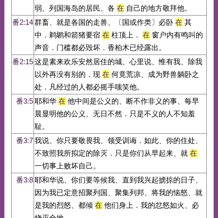
弱、列国海岛的居民、各
在
自己的地方敬拜他。
番2:14
群畜、就是各国的走兽、〔国或作类〕必卧
在
其
中．鹈鹕和箭猪要宿
在
柱顶上．
在
窗户内有鸣叫的
声音．门槛都必毁坏．香柏木已经露出。
番2:15
这是素来欢乐安然居住的城、心里说、惟有我、除我
以外再没有别的．现
在
何竟荒凉、成为野兽躺卧之
处．凡经过的人都必摇手嗤笑他。
番3:5
耶和华
在
他中间是公义的、断不作非义的事、每早
晨显明他的公义、无日不然．只是不义的人不知羞
耻。
番3:7
我说、你只要敬畏我、领受训诲．如此、你的住处、
不致照我所拟定的除灭．只是你们从早起来、就
在
一切事上败坏自己。
番3:8
耶和华说、你们要等候我、直到我兴起掳掠的日子、
因为我已定意招聚列国、聚集列邦、将我的恼怒、就
是我的烈怒、都倾
在
他们身上．我的忿怒如火、必
烧灭全地。