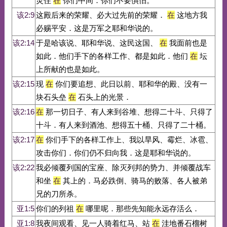
灵住
在
你们中间．你们不要惧怕。
该2:9
这殿后来的荣耀、必大过先前的荣耀．
在
这地方我
必赐平安．这是万军之耶和华说的。
该2:14
于是哈该说、耶和华说、这民这国、
在
我面前也是
如此．他们手下的各样工作、都是如此．他们
在
坛
上所献的也是如此。
该2:15
现
在
你们要追想、此日以前、耶和华的殿、没有一
块石头垒
在
石头上的光景．
该2:16
在
那一切日子、有人来到谷堆、想得二十斗、只得了
十斗．有人来到酒池、想得五十桶、只得了二十桶。
该2:17
在
你们手下的各样工作上、我以旱风、霉烂、冰雹、
攻击你们．你们仍不归向我．这是耶和华说的。
该2:22
我必倾覆列国的宝座、除灭列邦的势力、并倾覆战车
和坐
在
其上的．马必跌倒、骑马的败落、各人被弟
兄的刀所杀。
亚1:5
你们的列祖
在
哪里呢．那些先知能永远存活么．
亚1:8
我夜间观看、见一人骑着红马、站
在
洼地番石榴树