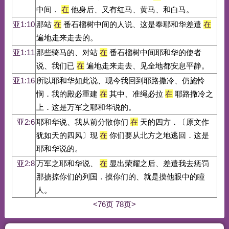
中间．
在
他身后、又有红马、黄马、和白马。
亚1:10
那站
在
番石榴树中间的人说、这是奉耶和华差遣
在
遍地走来走去的。
亚1:11
那些骑马的、对站
在
番石榴树中间耶和华的使者
说、我们已
在
遍地走来走去、见全地都安息平静。
亚1:16
所以耶和华如此说、现今我回到耶路撒冷、仍施怜
悯．我的殿必重建
在
其中、准绳必拉
在
耶路撒冷之
上．这是万军之耶和华说的。
亚2:6
耶和华说、我从前分散你们
在
天的四方．〔原文作
犹如天的四风〕现
在
你们要从北方之地逃回．这是
耶和华说的。
亚2:8
万军之耶和华说、
在
显出荣耀之后、差遣我去惩罚
那掳掠你们的列国．摸你们的、就是摸他眼中的瞳
人。
<76页
78页>