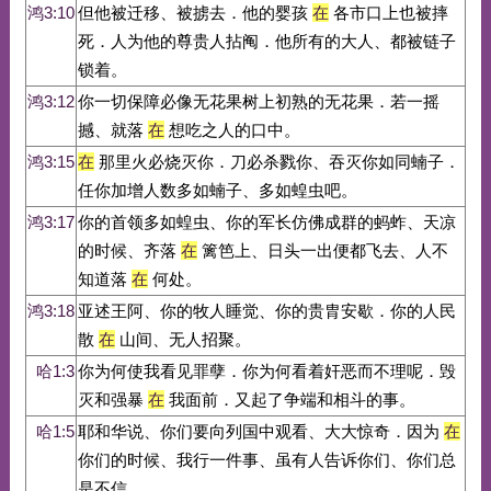
鸿3:10
但他被迁移、被掳去．他的婴孩
在
各市口上也被摔
死．人为他的尊贵人拈阄．他所有的大人、都被链子
锁着。
鸿3:12
你一切保障必像无花果树上初熟的无花果．若一摇
撼、就落
在
想吃之人的口中。
鸿3:15
在
那里火必烧灭你．刀必杀戮你、吞灭你如同蝻子．
任你加增人数多如蝻子、多如蝗虫吧。
鸿3:17
你的首领多如蝗虫、你的军长仿佛成群的蚂蚱、天凉
的时候、齐落
在
篱笆上、日头一出便都飞去、人不
知道落
在
何处。
鸿3:18
亚述王阿、你的牧人睡觉、你的贵胄安歇．你的人民
散
在
山间、无人招聚。
哈1:3
你为何使我看见罪孽．你为何看着奸恶而不理呢．毁
灭和强暴
在
我面前．又起了争端和相斗的事。
哈1:5
耶和华说、你们要向列国中观看、大大惊奇．因为
在
你们的时候、我行一件事、虽有人告诉你们、你们总
是不信。