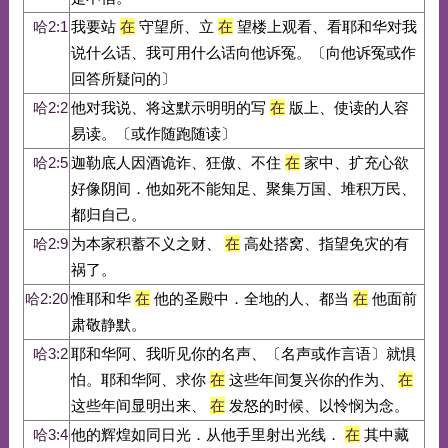
哈2:1
我要站
在
守望所、立
在
望楼上观看、看耶和华对我
说什么话、我可用什么话向他诉冤。〔向他诉冤或作
回答所疑问的〕
哈2:2
他对我说、将这默示明明的写
在
版上、使读的人容
易读。〔或作随跑随读〕
哈2:5
迦勒底人因酒诡诈、狂傲、不住
在
家中、扩充心欲
好像阴间．他如死不能知足、聚集万国、堆积万民、
都归自己。
哈2:9
为本家积蓄不义之财、
在
高处搭窝、指望免灾的有
祸了。
哈2:20
惟耶和华
在
他的圣殿中．全地的人、都当
在
他面前
肃敬静默。
哈3:2
耶和华阿、我听见你的名声、〔名声或作言语〕就惧
怕。耶和华阿、求你
在
这些年间复兴你的作为、
在
这些年间显明出来、
在
发怒的时候、以怜悯为念。
哈3:4
他的辉煌如同日光．从他手里射出光线．
在
其中藏