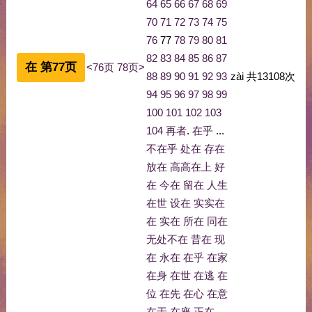
64
65
66
67
68
69
70
71
72
73
74
75
76
77
78
79
80
81
82
83
84
85
86
87
在 第77页
<76页
78页>
88
89
90
91
92
93
zài
共
13108
次
94
95
96
97
98
99
100
101
102
103
104
再者
.
在乎
...
不在乎
处在
存在
放在
高高在上
好
在
今在
留在
人生
在世
设在
实实在
在
实在
所在
同在
无处不在
昔在
现
在
永在
在乎
在家
在身
在世
在逃
在
位
在先
在心
在意
在于
在座
正在