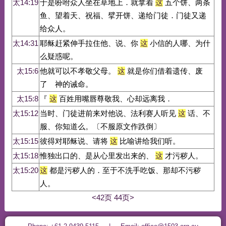
太14:19
于是吩咐众人坐在草地上．就拿着
这
五个饼、两条
鱼、望着天、祝福、擘开饼、递给门徒．门徒又递
给众人。
太14:31
耶稣赶紧伸手拉住他、说、你
这
小信的人哪、为什
么疑惑呢。
太15:6
他就可以不孝敬父母。
这
就是你们借着遗传、废
了 神的诫命。
太15:8
『
这
百姓用嘴唇尊敬我、心却远离我．
太15:12
当时、门徒进前来对他说、法利赛人听见
这
话、不
服、你知道么。〔不服原文作跌倒〕
太15:15
彼得对耶稣说、请将
这
比喻讲给我们听。
太15:18
惟独出口的、是从心里发出来的、
这
才污秽人。
太15:20
这
都是污秽人的．至于不洗手吃饭、那却不污秽
人。
<42页
44页>