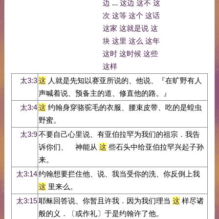
边
...
这边
这不
这
次
这等
这个
这话
这家
这就是说
这
块
这里
这么
这年
这时
这时候
这些
这样
太3:3
这
人就是先知以赛亚所说的、他说、『在旷野有人
声喊着说、预备主的道、修直他的路。』
太3:4
这
约翰身穿骆驼毛的衣服、腰束皮带、吃的是蝗虫
野蜜。
太3:9
不要自己心里说、有亚伯拉罕为我们的祖宗．我告
诉你们、 神能从
这
些石头中给亚伯拉罕兴起子孙
来。
太3:14
约翰想要拦住他、说、我当受你的洗、你反倒上我
这
里来么。
太3:15
耶稣回答说、你暂且许我．因为我们理当
这
样尽诸
般的义．〔或作礼〕于是约翰许了他。