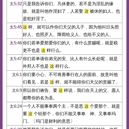
太5:32
只是我告诉你们、凡休妻的、若不是为淫乱的缘
故、就是叫他作淫妇了．人若娶
这
被休的妇人、也
是犯奸淫了。
太5:45
这
样、就可以作你们天父的儿子．因为他叫日头照
好人、也照歹人、降雨给义人、也给不义的人。
太5:46
你们若单爱那爱你们的人．有什么赏赐呢．就是税
吏不也是
这
样行么。
太5:47
你们若单请你弟兄的安、比人有什么长处呢．就是
外邦人不也是
这
样行么。
太6:1
你们要小心、不可将善事行在人的面前、故意叫他
们看见．若是
这
样、就不能得你们天父的赏赐了。
太6:9
所以你们祷告、要
这
样说．我们在天上的父、愿人
都尊你的名为圣。
太6:24
一个人不能事奉两个主．不是恶
这
个爱那个、就是
重
这
个轻那个．你们不能又事奉 神、又事奉玛
门。〔玛门是财利的意思〕