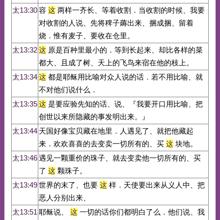
太13:30
容
这
两样一齐长、等着收割．当收割的时候、我要
对收割的人说、先将稗子薅出来、捆成捆、留着
烧．惟有麦子、要收在仓里。
太13:32
这
原是百种里最小的．等到长起来、却比各样的菜
都大、且成了树、天上的飞鸟来宿在他的枝上。
太13:34
这
都是耶稣用比喻对众人说的话．若不用比喻、就
不对他们说什么．
太13:35
这
是要应验先知的话、说、『我要开口用比喻、把
创世以来所隐藏的事发明出来。』
太13:44
天国好像宝贝藏在地里．人遇见了、就把他藏起
来．欢欢喜喜的去变卖一切所有的、买
这
块地。
太13:46
遇见一颗重价的珠子、就去变卖他一切所有的、买
了
这
颗珠子。
太13:49
世界的末了、也要
这
样．天使要出来从义人中、把
恶人分别出来、
太13:51
耶稣说、
这
一切的话你们都明白了么．他们说、我