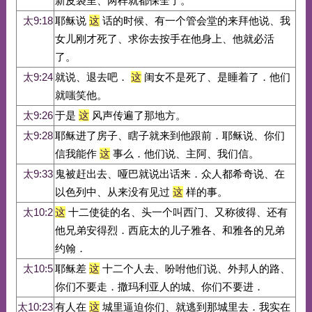
新皮袋里、两样就都保全了。
太9:18
耶稣说
这
话的时候、有一个管会堂的来拜他说、我
女儿刚才死了、求你去按手在他身上、他就必活
了。
太9:24
就说、退去吧．
这
闺女不是死了、是睡着了．他们
就嗤笑他。
太9:26
于是
这
风声传遍了那地方。
太9:28
耶稣进了房子、瞎子就来到他跟前．耶稣说、你们
信我能作
这
事么．他们说、主阿、我们信。
太9:33
鬼被赶出去、哑巴就说出话来．众人都希奇说、在
以色列中、从来没有见过
这
样的事。
太10:2
这
十二使徒的名、头一个叫西门、又称彼得、还有
他兄弟安得烈．西庇太的儿子雅各、和雅各的兄弟
约翰．
太10:5
耶稣差
这
十二个人去、吩咐他们说、外邦人的路、
你们不要走．撒玛利亚人的城、你们不要进．
太10:23
有人在
这
城里逼迫你们、就逃到那城里去．我实在