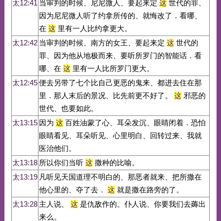
太12:41
当审判的时候、尼尼微人、要起来定
这
世代的罪、
因为尼尼微人听了约拿所传的、就悔改了．看哪、
在
这
里有一人比约拿更大。
太12:42
当审判的时候、南方的女王、要起来定
这
世代的
罪、因为他从地极而来、要听所罗门的智能话．看
哪、在
这
里有一人比所罗门更大。
太12:45
便去另带了七个比自己更恶的鬼来、都进去住在那
里．那人末后的景况、比先前更不好了。
这
邪恶的
世代、也要如此。
太13:15
因为
这
百姓油蒙了心、耳朵发沉、眼睛闭着．恐怕
眼睛看见、耳朵听见、心里明白、回转过来、我就
医治他们。
太13:18
所以你们当听
这
撒种的比喻。
太13:19
凡听见天国道理不明白的、那恶者就来、把所撒在
他心里的、夺了去．
这
就是撒在路旁的了。
太13:28
主人说、
这
是仇敌作的。仆人说、你要我们去薅出
来么。