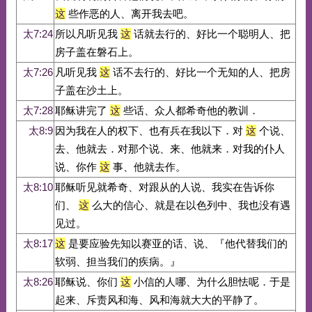
这
些作恶的人、离开我去吧。
太7:24
所以凡听见我
这
话就去行的、好比一个聪明人、把
房子盖在磐石上。
太7:26
凡听见我
这
话不去行的、好比一个无知的人、把房
子盖在沙土上。
太7:28
耶稣讲完了
这
些话、众人都希奇他的教训．
太8:9
因为我在人的权下、也有兵在我以下．对
这
个说、
去、他就去．对那个说、来、他就来．对我的仆人
说、你作
这
事、他就去作。
太8:10
耶稣听见就希奇、对跟从的人说、我实在告诉你
们、
这
么大的信心、就是在以色列中、我也没有遇
见过。
太8:17
这
是要应验先知以赛亚的话、说、『他代替我们的
软弱、担当我们的疾病。』
太8:26
耶稣说、你们
这
小信的人哪、为什么胆怯呢．于是
起来、斥责风和海、风和海就大大的平静了。