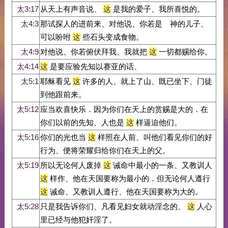
太3:17
从天上有声音说、
这
是我的爱子、我所喜悦的。
太4:3
那试探人的进前来、对他说、你若是 神的儿子、
可以吩咐
这
些石头变成食物。
太4:9
对他说、你若俯伏拜我、我就把
这
一切都赐给你。
太4:14
这
是要应验先知以赛亚的话、
太5:1
耶稣看见
这
许多的人、就上了山、既已坐下、门徒
到他跟前来。
太5:12
应当欢喜快乐．因为你们在天上的赏赐是大的．在
你们以前的先知、人也是
这
样逼迫他们。
太5:16
你们的光也当
这
样照在人前、叫他们看见你们的好
行为、便将荣耀归给你们在天上的父。
太5:19
所以无论何人废掉
这
诫命中最小的一条、又教训人
这
样作、他在天国要称为最小的．但无论何人遵行
这
诫命、又教训人遵行、他在天国要称为大的。
太5:28
只是我告诉你们、凡看见妇女就动淫念的、
这
人心
里已经与他犯奸淫了。