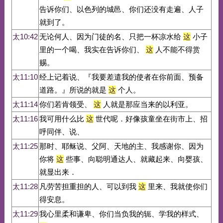
告诉你们、以色列的城邑、你们还没有走遍、人子
就到了。
太10:42
无论何人、因为门徒的名、只把一杯凉水给
这
小子
里的一个喝、我实在告诉你们、
这
人不能不得赏
赐。
太11:10
经上记着说、『我要差遣我的使者在你前面、预备
道路。』所说的就是
这
个人。
太11:14
你们若肯领受、
这
人就是那应当来的以利亚。
太11:16
我可用什么比
这
世代呢．好像孩童坐在街市上、招
呼同伴、说、
太11:25
那时、耶稣说、父阿、天地的主、我感谢你、因为
你将
这
些事、向聪明通达人、就藏起来、向婴孩、
就显出来．
太11:28
凡劳苦担重担的人、可以到我
这
里来、我就使你们
得安息。
太11:29
我心里柔和谦卑、你们当负我的轭、学我的样式、