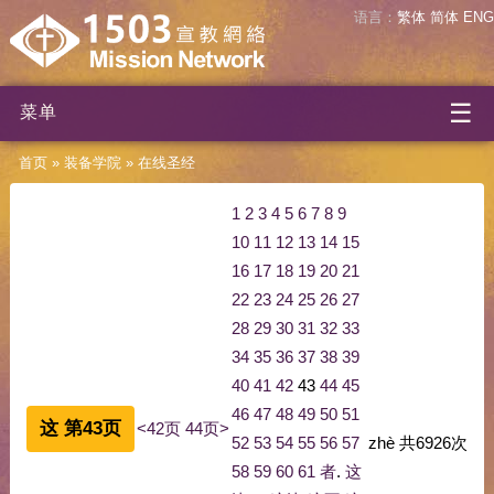
语言：
繁体
简体
ENG
☰
菜单
首页
»
装备学院
»
在线圣经
1
2
3
4
5
6
7
8
9
10
11
12
13
14
15
16
17
18
19
20
21
22
23
24
25
26
27
28
29
30
31
32
33
34
35
36
37
38
39
40
41
42
43
44
45
46
47
48
49
50
51
这 第43页
<42页
44页>
52
53
54
55
56
57
zhè
共
6926
次
58
59
60
61
者
.
这