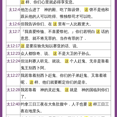
这
样、你们心里就必得享安息。
太12:4
他怎么进了 神的殿、吃了陈设饼、
这
饼不是他和
跟从他的人可以吃得、惟独祭司才可以吃。
太12:6
但我告诉你们、在
这
里有一人比殿更大。
太12:7
『我喜爱怜恤、不喜爱祭祀。』你们若明白
这
话的
意思、就不将无罪的、当作有罪的了．
太12:17
这
是要应验先知以赛亚的话、说、
太12:23
众人都惊奇、说、
这
不是大卫的子孙么。
太12:24
但法利赛人听见、就说、
这
个人赶鬼、无非是靠着
鬼王别西卜阿。
太12:27
我若靠着别西卜赶鬼、你们的子弟赶鬼、又靠着谁
呢．
这
样、他们就要断定你们的是非。
太12:28
我若靠着 神的灵赶鬼、
这
就是 神的国临到你们
了。
太12:40
约拿三日三夜在大鱼肚腹中．人子也要
这
样三日三
夜在地里头。