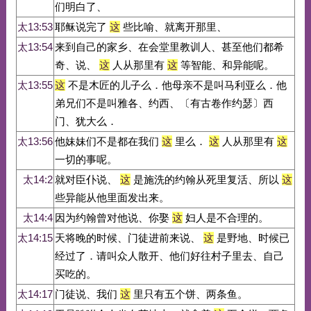
们明白了、
太13:53
耶稣说完了
这
些比喻、就离开那里、
太13:54
来到自己的家乡、在会堂里教训人、甚至他们都希
奇、说、
这
人从那里有
这
等智能、和异能呢。
太13:55
这
不是木匠的儿子么．他母亲不是叫马利亚么．他
弟兄们不是叫雅各、约西、〔有古卷作约瑟〕西
门、犹大么．
太13:56
他妹妹们不是都在我们
这
里么．
这
人从那里有
这
一切的事呢。
太14:2
就对臣仆说、
这
是施洗的约翰从死里复活、所以
这
些异能从他里面发出来。
太14:4
因为约翰曾对他说、你娶
这
妇人是不合理的。
太14:15
天将晚的时候、门徒进前来说、
这
是野地、时候已
经过了．请叫众人散开、他们好往村子里去、自己
买吃的。
太14:17
门徒说、我们
这
里只有五个饼、两条鱼。