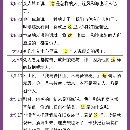
太8:27
众人希奇说、
这
是怎样的人、连风和海也听从他
了。
太8:29
他们喊着说、 神的儿子、我们与你有什么相干．
时候还没有到、你就上
这
里来叫我们受苦么。
太8:33
放猪的就逃跑进城、将
这
一切事、和被鬼附的人所
遭遇的、都告诉人。
太9:3
有几个文士心里说、
这
个人说僭妄的话了。
太9:8
众人看见都惊奇、就归荣耀与 神．因为他将
这
样
的权柄赐给人。
太9:13
经上说、『我喜爱怜恤、不喜爱祭祀。』
这
句话的
意思、你们且去揣摩．我来、本不是召义人、乃是
召罪人。
太9:14
那时、约翰的门徒来见耶稣说、我们和法利赛人常
常禁食、你的门徒倒不禁食、
这
是为什么呢。
太9:17
也没有人把新酒装在旧皮袋里．若是
这
样、皮袋就
裂开、酒漏出来、连皮袋也坏了．惟独把新酒装在