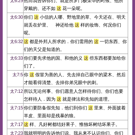
太6:29
然而我告诉你们、就是所罗门极荣华的时候、他所
穿戴的、还不如
这
花一朵呢。
太6:30
你们
这
小信的人哪、野地里的草、今天还在、明天
就丢在炉里、 神还给他
这
样的妆饰、何况你们
呢。
太6:32
这
都是外邦人所求的．你们需用的
这
一切东西、你
们的天父是知道的。
太6:33
你们要先求他的国、和他的义
这
些东西都要加给你
们了。
太7:5
你
这
假冒为善的人、先去掉自己眼中的梁木、然后
才能看得清楚、去掉你弟兄眼中的刺。
太7:12
所以无论何事、你们愿意人怎样待你们、你们也要
怎样待人．因为
这
就是律法和先知的道理。
太7:15
你们要防备假先知．他们到你们
这
里来、外面披着
羊皮、里面却是残暴的狼。
太7:17
这
样、凡好树都结好果子、惟独坏树结坏果子。
太7:23
我就明明的告诉他们说、我从来不认识你们、你们