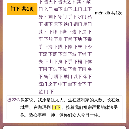
下
普天下
普天之下
其下
敲
门下 共1页
门
入门
如下
山下
上门
上下
mén xià
共
1
次
身下
剩下
守门
手下
水门
私
下
撕下
天下
铁门
铜门
屋门
膝下
下拜
下班
下边
下层
下
车
下船
下垂
下蛋
下地
下毒
手
下海
下贱
下降
下来
下令
下流
下落
下面
下坡
下铺
下
去
下山
下身
下手
下榻
下体
下同
下头
下位
下雪
下雨
乡
下
衙门
咽下
羊门
以下
余下
院门
之下
中下
坐下
舍下
下
监
门
下
徒22:3
保罗说、我原是犹太人、生在基利家的大数、长在这
城里、在迦玛列
门下
、按着我们祖宗严紧的律法受
教、热心事奉 神、像你们众人今日一样。