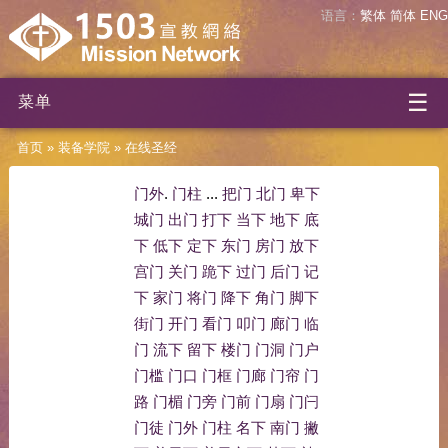
语言：
繁体
简体
ENG
☰
菜单
首页
»
装备学院
»
在线圣经
门外
.
门柱
...
把门
北门
卑下
城门
出门
打下
当下
地下
底
下
低下
定下
东门
房门
放下
宫门
关门
跪下
过门
后门
记
下
家门
将门
降下
角门
脚下
街门
开门
看门
叩门
廊门
临
门
流下
留下
楼门
门洞
门户
门槛
门口
门框
门廊
门帘
门
路
门楣
门旁
门前
门扇
门闩
门徒
门外
门柱
名下
南门
撇