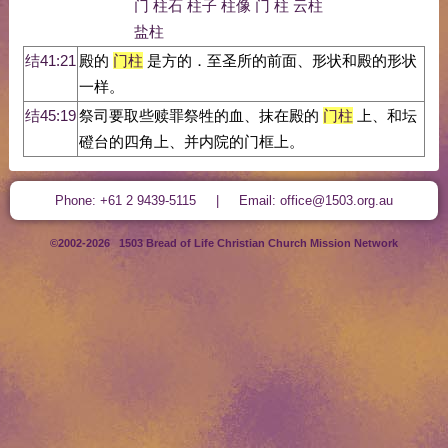
门
柱石
柱子
柱像
门
柱
云柱
盐柱
结41:21
殿的
门柱
是方的．至圣所的前面、形状和殿的形状
一样。
结45:19
祭司要取些赎罪祭牲的血、抹在殿的
门柱
上、和坛
磴台的四角上、并内院的门框上。
Phone: +61 2 9439-5115 | Email: office@1503.org.au
©2002-2026 1503 Bread of Life Christian Church Mission Network