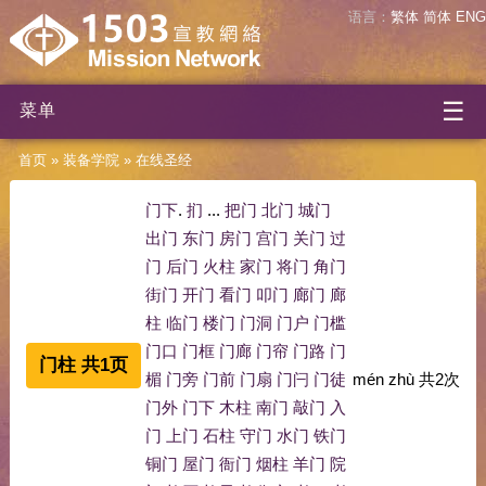
语言：
繁体
简体
ENG
☰
菜单
首页
»
装备学院
»
在线圣经
门下
.
扪
...
把门
北门
城门
出门
东门
房门
宫门
关门
过
门
后门
火柱
家门
将门
角门
街门
开门
看门
叩门
廊门
廊
柱
临门
楼门
门洞
门户
门槛
门口
门框
门廊
门帘
门路
门
门柱 共1页
楣
门旁
门前
门扇
门闩
门徒
mén zhù
共
2
次
门外
门下
木柱
南门
敲门
入
门
上门
石柱
守门
水门
铁门
铜门
屋门
衙门
烟柱
羊门
院