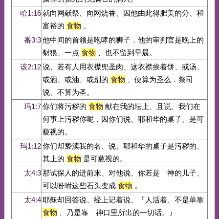
哈1:16
就向网献祭、向网烧香、因他由此得肥美的分、和
富裕的
食物
。
番3:3
他中间的首领是咆哮的狮子．他的审判官是晚上的
豺狼、一点
食物
、也不留到早晨。
该2:12
说、若有人用衣襟兜圣肉、这衣襟挨着饼、或汤、
或酒、或油、或别的
食物
、便算为圣么．祭司
说、不算为圣。
玛1:7
你们将污秽的
食物
献在我的坛上、且说、我们在
何事上污秽你呢．因你们说、耶和华的桌子、是可
藐视的。
玛1:12
你们却亵渎我的名、说、耶和华的桌子是污秽的、
其上的
食物
是可藐视的。
太4:3
那试探人的进前来、对他说、你若是 神的儿子、
可以吩咐这些石头变成
食物
。
太4:4
耶稣却回答说、经上记着说、『人活着、不是单靠
食物
、乃是靠 神口里所出的一切话。』