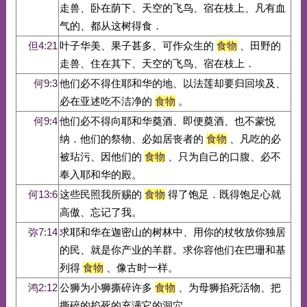
走兽、卧在荫下、天空的飞鸟、宿在枝上、凡有血
气的、都从这树得食．
但4:21
叶子华美、果子甚多、可作众生的
食物
、田野的
走兽、住在其下、天空的飞鸟、宿在枝上．
何9:3
他们必不得住耶和华的地、以法莲却要归回埃及、
必在亚述吃不洁净的
食物
。
何9:4
他们必不得向耶和华奠酒、即便奠酒、也不蒙悦
纳．他们的祭物、必如居丧者的
食物
、凡吃的必
被玷污、因他们的
食物
、只为自己的口腹、必不
奉入耶和华的殿。
何13:6
这些民照我所赐的
食物
得了饱足．既得饱足心就
高傲、忘记了我。
弥7:14
求耶和华在迦密山的树林中、用你的杖牧放你独居
的民、就是你产业的羊群。求你容他们在巴珊和基
列得
食物
、像古时一样。
鸿2:12
公狮为小狮撕碎许多
食物
、为母狮掐死活物、把
撕碎的掐死的充满它的洞穴。