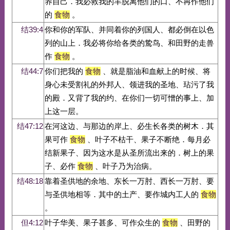
养自己．我必救我的羊脱离他们的口、不再作他们
的
食物
。
结39:4
你和你的军队、并同着你的列国人、都必倒在以色
列的山上．我必将你给各类的鸷鸟、和田野的走兽
作
食物
。
结44:7
你们把我的
食物
、就是脂油和血献上的时候、将
身心未受割礼的外邦人、领进我的圣地、玷污了我
的殿．又背了我的约、在你们一切可憎的事上、加
上这一层。
结47:12
在河这边、与那边的岸上、必生长各类的树木．其
果可作
食物
、叶子不枯干、果子不断绝．每月必
结新果子、因为这水是从圣所流出来的．树上的果
子、必作
食物
、叶子乃为治病。
结48:18
靠着圣供地的余地、东长一万肘、西长一万肘、要
与圣供地相等．其中的土产、要作城内工人的
食物
。
但4:12
叶子华美、果子甚多、可作众生的
食物
、田野的