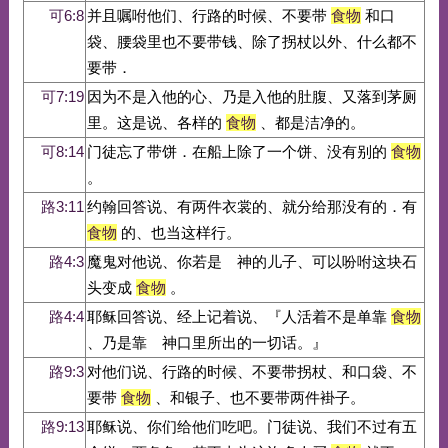
可6:8
并且嘱咐他们、行路的时候、不要带
食物
和口
袋、腰袋里也不要带钱、除了拐杖以外、什么都不
要带．
可7:19
因为不是入他的心、乃是入他的肚腹、又落到茅厕
里。这是说、各样的
食物
、都是洁净的。
可8:14
门徒忘了带饼．在船上除了一个饼、没有别的
食物
。
路3:11
约翰回答说、有两件衣裳的、就分给那没有的．有
食物
的、也当这样行。
路4:3
魔鬼对他说、你若是 神的儿子、可以吩咐这块石
头变成
食物
。
路4:4
耶稣回答说、经上记着说、『人活着不是单靠
食物
、乃是靠 神口里所出的一切话。』
路9:3
对他们说、行路的时候、不要带拐杖、和口袋、不
要带
食物
、和银子、也不要带两件褂子。
路9:13
耶稣说、你们给他们吃吧。门徒说、我们不过有五