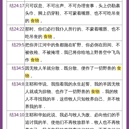
结24:17
只可叹息、不可出声、不可办理丧事．头上仍勒裹
头巾、脚上仍穿鞋、不可蒙着嘴唇、也不可吃吊丧
的
食物
。
结24:22
那时、你们必行我仆人所行的、不蒙着嘴唇、也不
吃吊丧的
食物
。
结29:5
把你并江河中的鱼都抛在旷野、你必倒在田间、不
被收殓、不被掩埋．我已将你给地上野兽空中飞鸟
作
食物
。
结34:5
因无牧人羊就分散．既分散、便作了一切野兽的
食
物
。
结34:8
主耶和华说、我指着我的永生起誓、我的羊因无牧
人就成为掠物、也作了一切野兽的
食物
．我的牧
人不寻找我的羊．这些牧人只知牧养自己、并不牧
养我的羊．
结34:10
主耶和华如此说、我必与牧人为敌、必向他们的手
追讨我的羊、使他们不再牧放群羊．牧人也不再牧