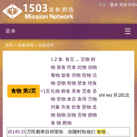
语言：
繁体
简体
ENG
☰
菜单
首页
»
装备学院
»
在线圣经
1
2
食
.
食言
...
宝物
财
物
蚕食
吃食
此物
动物
毒物
饭食
供物
怪物
活
物
货物
祭物
禁食
绝食
食物 第2页
<1页
礼物
粮食
美食
觅食
圣
shí wù
共
181
次
物
世物
食言
食用
万物
对象
衣食
饮食
脏物
造
物
植物
掠物
贡物
掳物
食
物
爬物
诗145:15
万民都举目仰望你．你随时给他们
食物
。