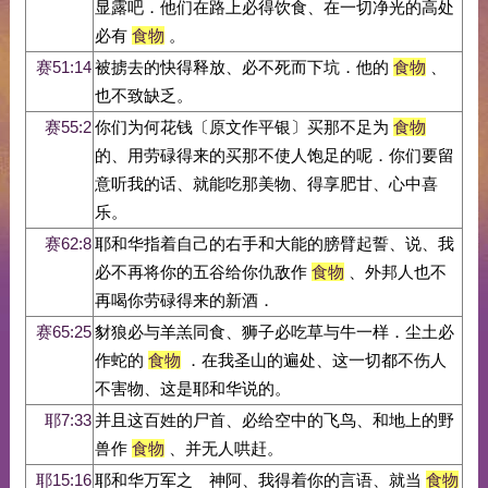
显露吧．他们在路上必得饮食、在一切净光的高处
必有
食物
。
赛51:14
被掳去的快得释放、必不死而下坑．他的
食物
、
也不致缺乏。
赛55:2
你们为何花钱〔原文作平银〕买那不足为
食物
的、用劳碌得来的买那不使人饱足的呢．你们要留
意听我的话、就能吃那美物、得享肥甘、心中喜
乐。
赛62:8
耶和华指着自己的右手和大能的膀臂起誓、说、我
必不再将你的五谷给你仇敌作
食物
、外邦人也不
再喝你劳碌得来的新酒．
赛65:25
豺狼必与羊羔同食、狮子必吃草与牛一样．尘土必
作蛇的
食物
．在我圣山的遍处、这一切都不伤人
不害物、这是耶和华说的。
耶7:33
并且这百姓的尸首、必给空中的飞鸟、和地上的野
兽作
食物
、并无人哄赶。
耶15:16
耶和华万军之 神阿、我得着你的言语、就当
食物