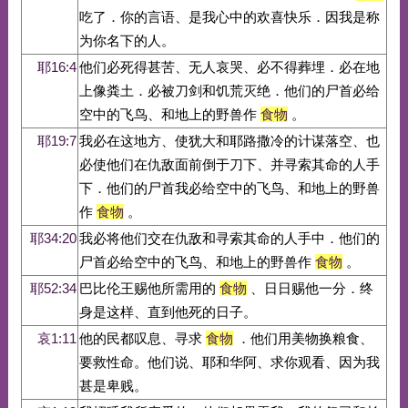
吃了．你的言语、是我心中的欢喜快乐．因我是称
为你名下的人。
耶16:4
他们必死得甚苦、无人哀哭、必不得葬埋．必在地
上像粪土．必被刀剑和饥荒灭绝．他们的尸首必给
空中的飞鸟、和地上的野兽作
食物
。
耶19:7
我必在这地方、使犹大和耶路撒冷的计谋落空、也
必使他们在仇敌面前倒于刀下、并寻索其命的人手
下．他们的尸首我必给空中的飞鸟、和地上的野兽
作
食物
。
耶34:20
我必将他们交在仇敌和寻索其命的人手中．他们的
尸首必给空中的飞鸟、和地上的野兽作
食物
。
耶52:34
巴比伦王赐他所需用的
食物
、日日赐他一分．终
身是这样、直到他死的日子。
哀1:11
他的民都叹息、寻求
食物
．他们用美物换粮食、
要救性命。他们说、耶和华阿、求你观看、因为我
甚是卑贱。