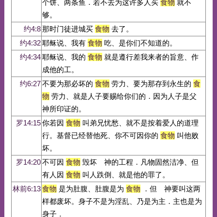
个饼、两条鱼．若不去为这许多人买
食物
就不
够。
约4:8
那时门徒进城买
食物
去了。
约4:32
耶稣说、我有
食物
吃、是你们不知道的。
约4:34
耶稣说、我的
食物
就是遵行差我来者的旨意、作
成他的工。
约6:27
不要为那必坏的
食物
劳力、要为那存到永生的
食
物
劳力、就是人子要赐给你们的．因为人子是父
神所印证的。
罗14:15
你若因
食物
叫弟兄忧愁、就不是按着爱人的道理
行。基督已经替他死、你不可因你的
食物
叫他败
坏。
罗14:20
不可因
食物
毁坏 神的工程．凡物固然洁净、但
有人因
食物
叫人跌倒、就是他的罪了。
林前6:13
食物
是为肚腹、肚腹是为
食物
．但 神要叫这两
样都废坏。身子不是为淫乱、乃是为主．主也是为
身子．