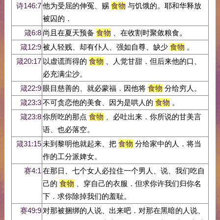
诗146:7
他为受屈的伸冤、赐
食物
与饥饿的。耶和华释放
被囚的．
箴6:8
尚且在夏天预备
食物
、在收割时聚敛粮食。
箴12:9
被人轻贱、却有仆人、强如自尊、缺少
食物
。
箴20:17
以虚谎而得的
食物
、人觉甘甜．但后来他的口、
必充满尘沙。
箴22:9
眼目慈善的、就必蒙福．因他将
食物
分给穷人。
箴23:3
不可贪恋他的美食、因为是哄人的
食物
。
箴23:8
你所吃的那点
食物
、必吐出来．你所说的甘美言
语、也必落空。
箴31:15
未到黎明他就起来、把
食物
分给家中的人．将当
作的工分派婢女。
赛4:1
在那日、七个女人必拉住一个男人、说、我们吃自
己的
食物
、穿自己的衣服．但求你许我们归你名
下．求你除掉我们的羞耻。
赛49:9
对那被捆绑的人说、出来吧．对那在黑暗的人说、