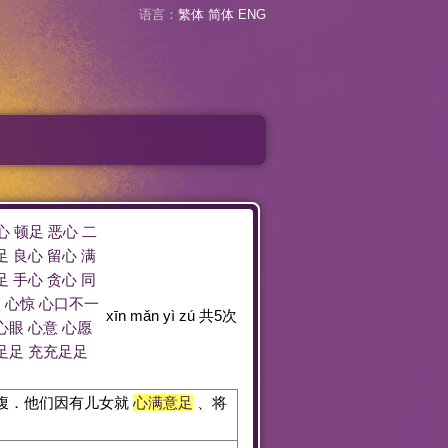
语言：
繁体
简体
ENG
心
顿足
恶心
二
足
良心
留心
满
足
手心
贪心
同
傲
心惊
心口不一
xīn mǎn yì zú
共
5
次
心眼
心意
心愿
足足
充充足足
腹．他们因有儿女就
心满意足
、将