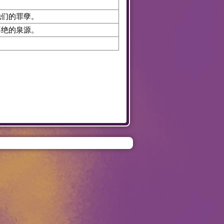
他们的罪孽。
不绝的泉源。