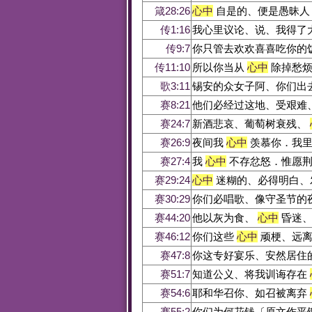
箴28:26
心中
自是的、便是愚昧人
传1:16
我心里议论、说、我得了
传9:7
你只管去欢欢喜喜吃你的
传11:10
所以你当从
心中
除掉愁烦
歌3:11
锡安的众女子阿、你们出
赛8:21
他们必经过这地、受艰难
赛24:7
新酒悲哀、葡萄树衰残、
赛26:9
夜间我
心中
羡慕你．我里
赛27:4
我
心中
不存忿怒．惟愿荆
赛29:24
心中
迷糊的、必得明白、
赛30:29
你们必唱歌、像守圣节的
赛44:20
他以灰为食、
心中
昏迷、
赛46:12
你们这些
心中
顽梗、远离
赛47:8
你这专好宴乐、安然居住
赛51:7
知道公义、将我训诲存在
赛54:6
耶和华召你、如召被离弃
赛55:2
你们为何花钱〔原文作平