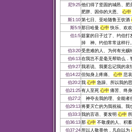
尼9:25
他们得了坚固的城邑、肥
肥胖、因你的大恩、
心中
斯1:10
第七日、亚哈随鲁王饮酒
斯5:9
那日哈曼
心中
快乐、欢欢
伯1:5
筵宴的日子过了、约伯打
掉 神。约伯常常这样行
伯3:20
受患难的人、为何有光赐
伯6:13
在我岂不是毫无帮助么．
伯9:27
我若说、我要忘记我的哀
伯14:22
但知身上疼痛、
心中
悲哀
伯20:2
我
心中
急躁、所以我的思
伯21:25
有人至死
心中
痛苦、终身
伯27:2
神夺去我的理、全能者
伯29:13
将要灭亡的为我祝福。我
伯33:3
我的言语、要发明
心中
所
伯36:13
那
心中
不敬虔的人、积蓄
伯37:24
所以人敬畏他．凡自以为