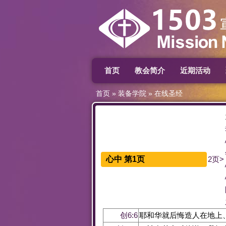
首页
教会简介
近期活动
首页
»
装备学院
»
在线圣经
心中 第1页
2页>
创6:6
耶和华就后悔造人在地上