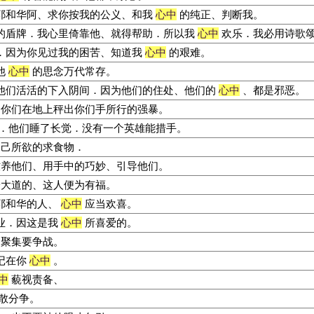
耶和华阿、求你按我的公义、和我
心中
的纯正、判断我。
的盾牌．我心里倚靠他、就得帮助．所以我
心中
欢乐．我必用诗歌
．因为你见过我的困苦、知道我
心中
的艰难。
他
心中
的思念万代常存。
他们活活的下入阴间．因为他们的住处、他们的
心中
、都是邪恶。
你们在地上秤出你们手所行的强暴。
．他们睡了长觉．没有一个英雄能措手。
己所欲的求食物．
养他们、用手中的巧妙、引导他们。
大道的、这人便为有福。
耶和华的人、
心中
应当欢喜。
业．因这是我
心中
所喜爱的。
聚集要争战。
记在你
心中
。
中
藐视责备、
散分争。