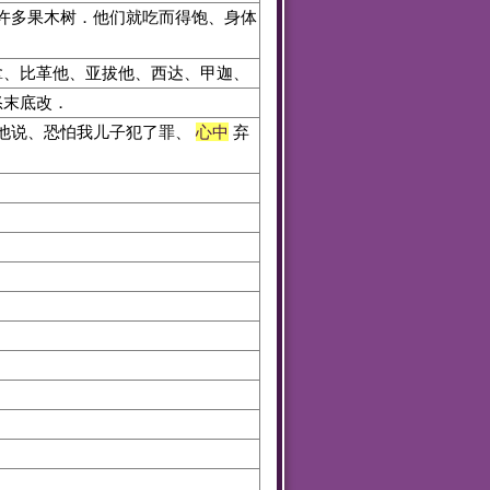
许多果木树．他们就吃而得饱、身体
拿、比革他、亚拔他、西达、甲迦、
怒末底改．
他说、恐怕我儿子犯了罪、
心中
弃