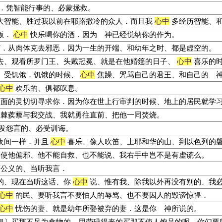
．凭智能行事的、必蒙拯救。
大智能、胜过我以前在耶路撒冷的众人．而且我
心中
多经历智能、
饭．
心中
快乐喝你的酒．因为 神已经悦纳你的作为。
．从肉体克去邪恶．因为一生的开端、和幼年之时、都是虚空的。
去、观看所罗门王、头戴冠冕、就是在他婚筵的日子、
心中
喜乐的
、受饥饿．饥饿的时候、
心中
焦躁、咒骂自己的君王、和自己的 
心中
欢乐的、俱都叹息。
面的灵切切寻求你．因为你在世上行审判的时候、地上的居民就学
棘蒺藜与我交战、我就勇往直前、把他一同焚烧。
发怨言的、必受训诲。
夜间一样．并且
心中
喜乐、像人吹笛、上耶和华的山、到以色列的
使他偏邪、他不能自救、也不能说、我右手中岂不是有虚谎么。
公义的、当听我言．
的、现在当听这话、你
心中
说、惟有我、除我以外再没有别的、我
心中
的民、要听我言不要怕人的辱骂、也不要因人的毁谤惊惶．
心中
忧伤的妻、就是幼年所娶被弃的妻．这是你 神所说的。
银〕买那不足为食物的、用劳碌得来的买那不使人饱足的呢．你们要