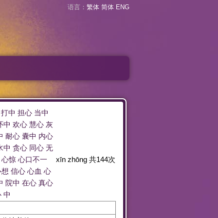
语言：
繁体
简体
ENG
打中
担心
当中
怀中
欢心
慧心
灰
中
耐心
囊中
内心
水中
贪心
同心
无
心惊
心口不一
xīn zhōng
共
144
次
心想
信心
心血
心
中
院中
在心
真心
心
中