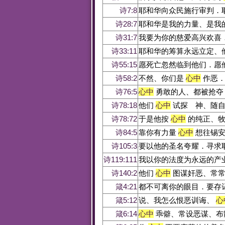
诗7:8
耶和华向众民施行审判．
诗28:7
耶和华是我的力量、是我
诗31:7
我要为你的慈爱高兴欢喜
诗33:11
耶和华的筹算永远立定、
诗55:15
愿死亡忽然临到他们．愿
诗58:2
不然、你们是
心中
作恶．
诗76:5
心中
勇敢的人、都被抢夺
诗78:18
他们
心中
试探 神、随自
诗78:72
于是他按
心中
的纯正、牧
诗84:5
靠你有力量
心中
想往锡安
诗105:3
要以他的圣名夸耀．寻求
诗119:111
我以你的法度为永远的产
诗140:2
他们
心中
图谋奸恶、常常
箴4:21
都不可离你的眼目．要存
箴5:12
说、我怎么恨恶训诲、
心
箴6:14
心中
乖僻、常设恶谋、布